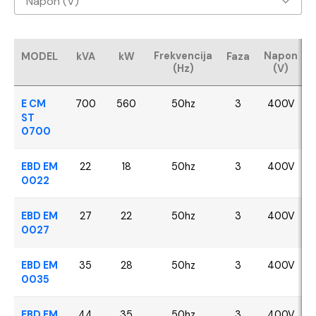
Napon (V)
Baudouin
400V
CUMMINS
Frekvencija
Napon
MODEL
kVA
kW
Faza
(Hz)
(V)
FPT - Iveco
E CM
700
560
50hz
3
400V
Perkins
ST
0700
SDEC
EBD EM
22
18
50hz
3
400V
0022
VOLVO
EBD EM
27
22
50hz
3
400V
YANGDONG
0027
EBD EM
35
28
50hz
3
400V
0035
EBD EM
44
35
50hz
3
400V