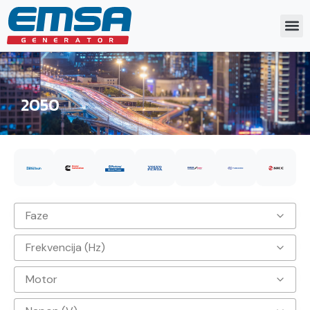
2050
Faze
Frekvencija (Hz)
3
Motor
50hz