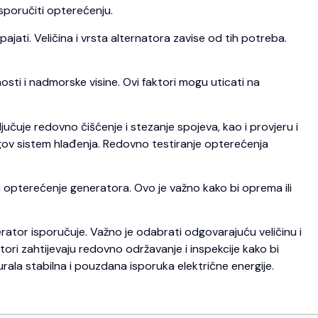
isporučiti opterećenju.
ajati. Veličina i vrsta alternatora zavise od tih potreba.
nosti i nadmorske visine. Ovi faktori mogu uticati na
ljučuje redovno čišćenje i stezanje spojeva, kao i provjeru i
jegov sistem hlađenja. Redovno testiranje opterećenja
 opterećenje generatora. Ovo je važno kako bi oprema ili
rator isporučuje. Važno je odabrati odgovarajuću veličinu i
atori zahtijevaju redovno održavanje i inspekcije kako bi
urala stabilna i pouzdana isporuka električne energije.