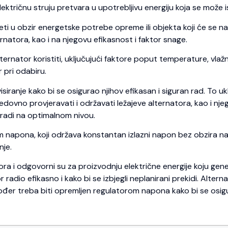
lektričnu struju pretvara u upotrebljivu energiju koja se može 
eti u obzir energetske potrebe opreme ili objekta koji će se nap
rnatora, kao i na njegovu efikasnost i faktor snage.
lternator koristiti, uključujući faktore poput temperature, vlaž
 pri odabiru.
siranje kako bi se osigurao njihov efikasan i siguran rad. To uk
 redovno provjeravati i održavati ležajeve alternatora, kao i n
 radi na optimalnom nivou.
m napona, koji održava konstantan izlazni napon bez obzira na
nje.
ra i odgovorni su za proizvodnju električne energije koju gene
radio efikasno i kako bi se izbjegli neplanirani prekidi. Altern
 također treba biti opremljen regulatorom napona kako bi se osig