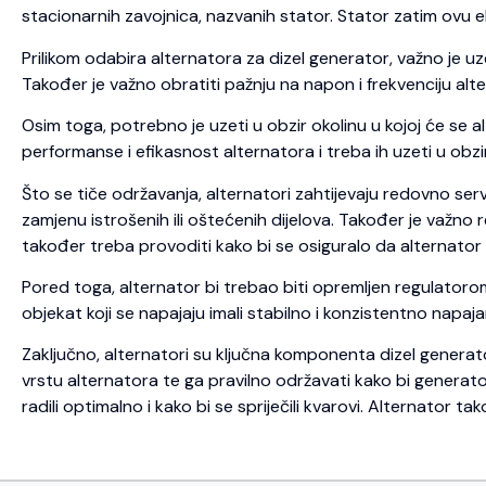
stacionarnih zavojnica, nazvanih stator. Stator zatim ovu e
Prilikom odabira alternatora za dizel generator, važno je uz
Također je važno obratiti pažnju na napon i frekvenciju alte
Osim toga, potrebno je uzeti u obzir okolinu u kojoj će se a
performanse i efikasnost alternatora i treba ih uzeti u obzir
Što se tiče održavanja, alternatori zahtijevaju redovno servi
zamjenu istrošenih ili oštećenih dijelova. Također je važno
također treba provoditi kako bi se osiguralo da alternator
Pored toga, alternator bi trebao biti opremljen regulatoro
objekat koji se napajaju imali stabilno i konzistentno napaja
Zaključno, alternatori su ključna komponenta dizel generato
vrstu alternatora te ga pravilno održavati kako bi generator 
radili optimalno i kako bi se spriječili kvarovi. Alternator