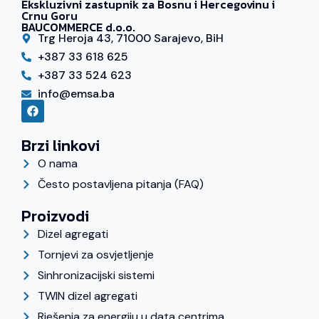
Ekskluzivni zastupnik za Bosnu i Hercegovinu i
Crnu Goru
BAUCOMMERCE d.o.o.
Trg Heroja 43, 71000 Sarajevo, BiH
+387 33 618 625
+387 33 524 623
info@emsa.ba
Brzi linkovi
O nama
Često postavljena pitanja (FAQ)
Proizvodi
Dizel agregati
Tornjevi za osvjetljenje
Sinhronizacijski sistemi
TWIN dizel agregati
Rješenja za energiju u data centrima