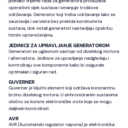
jednako vrijeme rada za generatora produžava
operativni vijek sustava i smanjuje troškove
održavanja. Generator koji treba održavanje lako se
zaustavlja i servisira bez prekida kontinuiteta
sustava, dok ostali generatori nastavljaju opskrbu
hitnim opterećenjima.
JEDINICE ZA UPRAVLJANJE GENERATOROM
Generatori se uglavnom sastoje od dizelskog motora
i alternatora. Jedinice za upravljanje nadgledaju i
kontroliraju ove komponente kako bi osigurale
optimalan i siguran rad.
GUVERNER
Guverner je ključni element koji održava konstantnu
brzinu dizelskog motora. U sinhroniziranim sustavima
obično se koriste elektroničke vrste koje se mogu
daljinski kontrolirati.
AVR
AVR (Automatski regulator napona) je elektronička