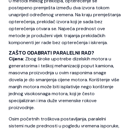
U metodi mekog preklopa, opterećenje se
postepeno premješta između dva izvora tokom
unaprijed određenog vremena. Na kraju premještanja
opterećenja, prekidač izvora koji je sada bez
opterećenja otvara se. Najveća prednost ove
metode je produženi vijek trajanja prekidačkih
komponenti jer rade bez opterećenja i iskrenja.
ZAŠTO ODABRATI PARALELNI RAD?
Cijena:
Zbog široke upotrebe dizelskih motora u
generatorima i teškoj mehanizaciji poput kamiona,
masovna proizvodnja u ovim rasponima snage
dovela je do smanjenja cijene motora. Korištenje više
manjih motora može biti isplativije nego korištenje
jednog visokosnaga motora, koji je često
specijaliziran i ima duže vremenske rokove
proizvodnje.
Osim početnih troškova postavljanja, paralelni
sistemi nude prednosti u pogledu vremena isporuke,