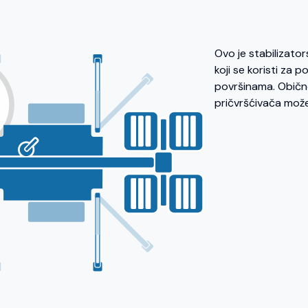
Ovo je stabilizato
koji se koristi za 
površinama. Obično 
pričvršćivača može