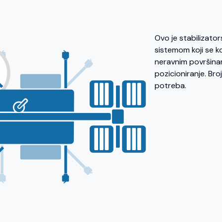
Ovo je stabilizato
sistemom koji se ko
neravnim površinam
pozicioniranje. Bro
potreba.