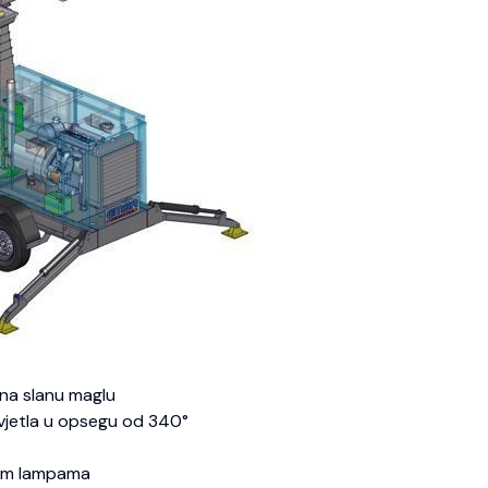
na slanu maglu
svjetla u opsegu od 340°
nim lampama