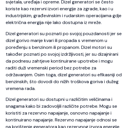
svjetala, uređaja i opreme. Dizel generatori se često
koriste kao rezervni izvori energije za zgrade, kao i u
industrijskim, građevinskim i rudarskim operacijama gdje
električna energija nije lako dostupna iz mreže.
Dizel generatori su poznati po svojoj pouzdanosti jer se
dizel gorivo manje kvari ili propada s vremenom u
poređenju s benzinom ili propanom. Dizel motori su
također poznati po svojoj izdržljivosti, jer su dizajnirani
da podnesu zahtjeve kontinuirane upotrebe i mogu
raditi duži vremenski period bez potrebe za
održavanjem. Osim toga, dizel generatori su efikasniji od
benzinskih, što dovodi do nižih troškova goriva i dužeg
vremena rada.
Dizel generatori su dostupni u različitim veličinama i
snagama kako bi zadovoljili različite potrebe. Mogu se
koristiti za rezervno napajanje, osnovno napajanje i
kontinuirano napajanje. Rezervno napajanje odnosi se
na korištenje generatora kao rezervnog izvora energije