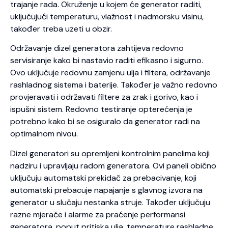
trajanje rada. Okruženje u kojem će generator raditi,
uključujući temperaturu, vlažnost i nadmorsku visinu,
također treba uzeti u obzir.
Održavanje dizel generatora zahtijeva redovno
servisiranje kako bi nastavio raditi efikasno i sigurno.
Ovo uključuje redovnu zamjenu ulja i filtera, održavanje
rashladnog sistema i baterije. Također je važno redovno
provjeravati i održavati filtere za zrak i gorivo, kao i
ispušni sistem. Redovno testiranje opterećenja je
potrebno kako bi se osiguralo da generator radi na
optimalnom nivou.
Dizel generatori su opremljeni kontrolnim panelima koji
nadziru i upravljaju radom generatora. Ovi paneli obično
uključuju automatski prekidač za prebacivanje, koji
automatski prebacuje napajanje s glavnog izvora na
generator u slučaju nestanka struje. Također uključuju
razne mjerače i alarme za praćenje performansi
generatora, poput pritiska ulja, temperature rashladne