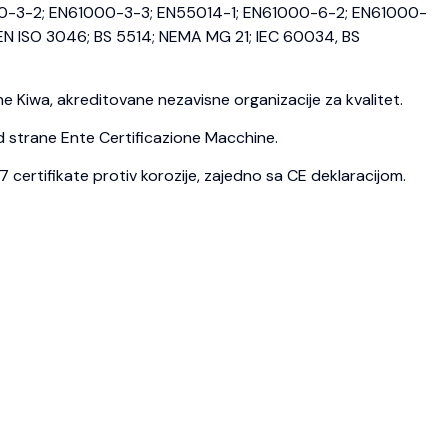
0-3-2; EN61000-3-3; EN55014-1; EN61000-6-2; EN61000-
N ISO 3046; BS 5514; NEMA MG 21; IEC 60034, BS
 Kiwa, akreditovane nezavisne organizacije za kvalitet.
d strane Ente Certificazione Macchine.
ertifikate protiv korozije, zajedno sa CE deklaracijom.