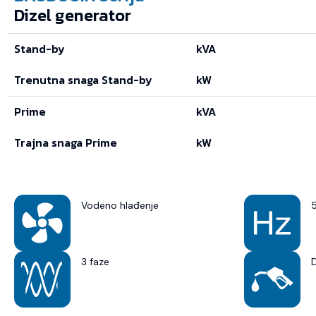
Dizel generator
Stand-by
kVA
Trenutna snaga Stand-by
kW
Prime
kVA
Trajna snaga Prime
kW
Vodeno hlađenje
3 faze
D