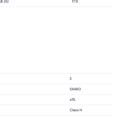
 (lt)
17.9
3
SX460
±1%
Class H