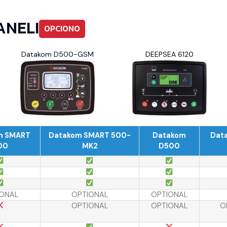
ANELI
OPCIONO
Datakom D500-GSM
DEEPSEA 6120
m SMART
Datakom SMART 500-
Datakom
Dat
00
MK2
D500
ONAL
OPTIONAL
OPTIONAL
OPTIONAL
OPTIONAL
O