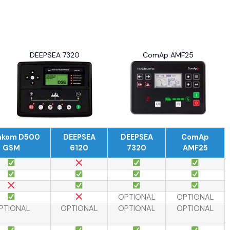
DEEPSEA 7320
ComAp AMF25
akom D500
DEEPSEA
DEEPSEA
ComAp
GSM
6120
7320
AMF25
OPTIONAL
OPTIONAL
PTIONAL
OPTIONAL
OPTIONAL
OPTIONAL