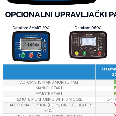
OPCIONALNI UPRAVLJAČKI P
Datakom SMART 200
Datakom D500
Datako
2
AUTOMATIC MAINS MONITORING
MANUEL START
REMOTE START
REMOTE MONITORING WITH SIM CARD
OPTI
1 ADDITIONAL OPTION (HORN, OIL-FUEL HEATER
ETC.)