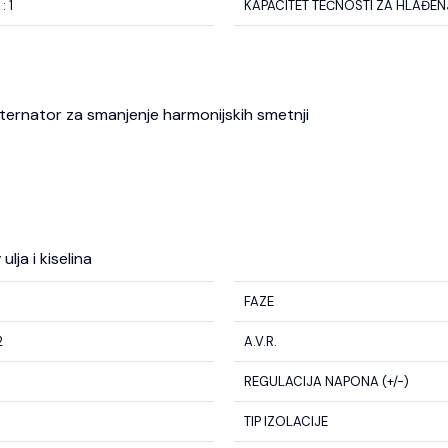
 : 1
KAPACITET TEČNOSTI ZA HLAĐENJE
 alternator za smanjenje harmonijskih smetnji
lja i kiselina
FAZE
2
A.V.R.
REGULACIJA NAPONA (+/-)
TIP IZOLACIJE