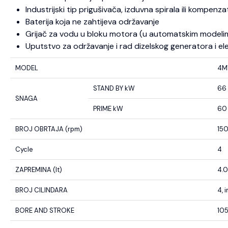
Industrijski tip prigušivača, izduvna spirala ili kompenza
Baterija koja ne zahtijeva održavanje
Grijač za vodu u bloku motora (u automatskim modeli
Uputstvo za održavanje i rad dizelskog generatora i el
MODEL
4M
STAND BY kW
66
SNAGA
PRIME kW
60
BROJ OBRTAJA (rpm)
15
Cycle
4
ZAPREMINA (lt)
4.
BROJ CILINDARA
4, i
BORE AND STROKE
105