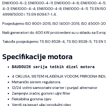
EN61000-6-2; EN61000-4-11; EN61000-4-6; EN61000-4-5; 
4-3; EN61000-4-4; EN61000-4-8; EN61000-4-11; TS EN ISO 
4999/5000 i TS EN 60947-1..4.
Posjedujemo ISO 9001-2015, ISO 14001-2015, ISO 45001-2018 
Naši generatori do 400 kW proizvedeni su u skladu sa Evrops
Takođe posjedujemo TS ISO 8528-4, TS ISO 8528-5, TS EN 1350
Specifikacije motora
BAUDOUIN serija teških dizel motora
4 CIKLUSA, SISTEM HLAĐENJA VODOM, PRIRODNA IND
Mehanički sistem regulatora
12/24 voltni samostalni starter i punjač alternator
Zamjenjivi zračni, gorivni i uljni filter
Fleksibilna gorivna cijev
Ventil za ispust ulja i produžni cijev