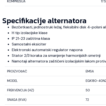
KOMPRESIJA
17.5
Specifikacije alternatora
Bezčetkasti, jednostruki ležaj, fleksibilni disk 4-polsni
H tip izolacijske klase
IP 21-23 zaštitna klasa
Samostalni eksiciter
Elektronski automatski regulator napona
Stator 2/3 koraka za smanjenje harmonijskih smetnji
Namotaji alternatora zaštićeni izolacijskim lakom protiv u
PROIZVOĐAČ
EMSA
MODEL
EGK180-40N
FREKVENCIJA (HZ)
50
SNAGA (KVA)
72