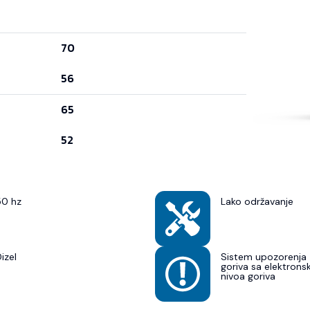
70
56
65
52
50 hz
Lako održavanje
izel
Sistem upozorenja 
goriva sa elektron
nivoa goriva