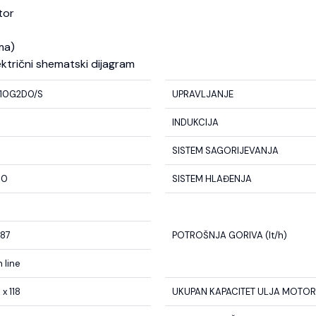
tor
ma)
ektrični shematski dijagram
10G2D0/S
UPRAVLJANJE
INDUKCIJA
SISTEM SAGORIJEVANJA
00
SISTEM HLAĐENJA
087
POTROŠNJA GORIVA (lt/h)
n line
 x 118
UKUPAN KAPACITET ULJA MOTORA