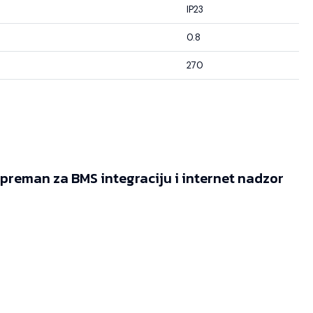
IP23
0.8
270
reman za BMS integraciju i internet nadzor