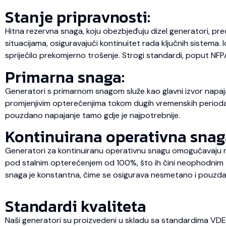
Stanje pripravnosti:
Hitna rezervna snaga, koju obezbjeđuju dizel generatori, pre
situacijama, osiguravajući kontinuitet rada ključnih sistema.
spriječilo prekomjerno trošenje. Strogi standardi, poput NFP
Primarna snaga:
Generatori s primarnom snagom služe kao glavni izvor napaja
promjenjivim opterećenjima tokom dugih vremenskih perioda, št
pouzdano napajanje tamo gdje je najpotrebnije.
Kontinuirana operativna snag
Generatori za kontinuiranu operativnu snagu omogućavaju ne
pod stalnim opterećenjem od 100%, što ih čini neophodnim za
snaga je konstantna, čime se osigurava nesmetano i pouzda
Standardi kvaliteta
Naši generatori su proizvedeni u skladu sa standardima VD