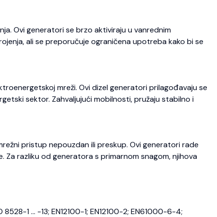
ja. Ovi generatori se brzo aktiviraju u vanrednim
trojenja, ali se preporučuje ograničena upotreba kako bi se
roenergetskoj mreži. Ovi dizel generatori prilagođavaju se
etski sektor. Zahvaljujući mobilnosti, pružaju stabilno i
režni pristup nepouzdan ili preskup. Ovi generatori rade
je. Za razliku od generatora s primarnom snagom, njihova
O 8528-1 … -13; EN12100-1; EN12100-2; EN61000-6-4;