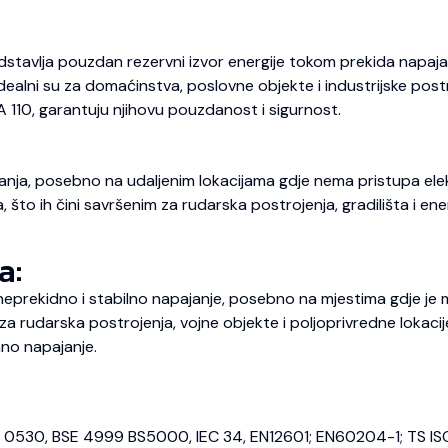
dstavlja pouzdan rezervni izvor energije tokom prekida napajan
 Idealni su za domaćinstva, poslovne objekte i industrijske pos
A 110, garantuju njihovu pouzdanost i sigurnost.
nja, posebno na udaljenim lokacijama gdje nema pristupa elekt
o ih čini savršenim za rudarska postrojenja, gradilišta i energ
a:
prekidno i stabilno napajanje, posebno na mjestima gdje je m
 rudarska postrojenja, vojne objekte i poljoprivredne lokaci
no napajanje.
E 0530, BSE 4999 BS5000, IEC 34, EN12601; EN60204-1; TS IS