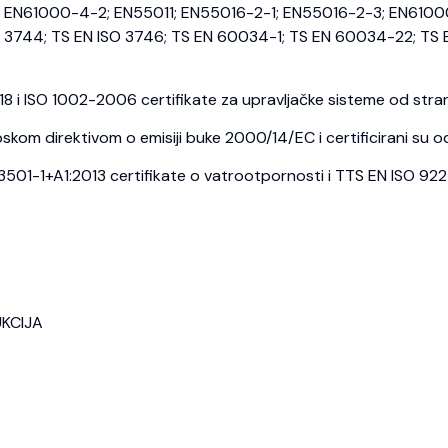
EN61000-4-2; EN55011; EN55016-2-1; EN55016-2-3; EN6100
3744; TS EN ISO 3746; TS EN 60034-1; TS EN 60034-22; TS E
i ISO 1002-2006 certifikate za upravljačke sisteme od strane
kom direktivom o emisiji buke 2000/14/EC i certificirani su o
1-1+A1:2013 certifikate o vatrootpornosti i TTS EN ISO 9227 c
UKCIJA