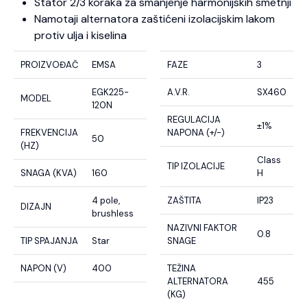
Stator 2/3 koraka za smanjenje harmonijskih smetnji
Namotaji alternatora zaštićeni izolacijskim lakom
protiv ulja i kiselina
PROIZVOĐAČ
EMSA
FAZE
3
EGK225-
A.V.R.
SX460
MODEL
120N
REGULACIJA
±1%
FREKVENCIJA
NAPONA (+/-)
50
(HZ)
Class
TIP IZOLACIJE
SNAGA (KVA)
160
H
4 pole,
ZAŠTITA
IP23
DIZAJN
brushless
NAZIVNI FAKTOR
0.8
TIP SPAJANJA
Star
SNAGE
NAPON (V)
400
TEŽINA
ALTERNATORA
455
(KG)