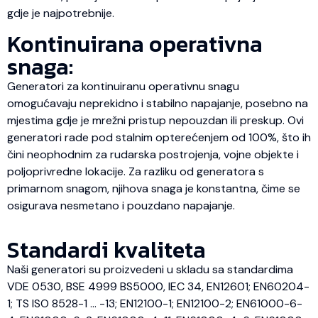
gdje je najpotrebnije.
Kontinuirana operativna
snaga:
Generatori za kontinuiranu operativnu snagu
omogućavaju neprekidno i stabilno napajanje, posebno na
mjestima gdje je mrežni pristup nepouzdan ili preskup. Ovi
generatori rade pod stalnim opterećenjem od 100%, što ih
čini neophodnim za rudarska postrojenja, vojne objekte i
poljoprivredne lokacije. Za razliku od generatora s
primarnom snagom, njihova snaga je konstantna, čime se
osigurava nesmetano i pouzdano napajanje.
Standardi kvaliteta
Naši generatori su proizvedeni u skladu sa standardima
VDE 0530, BSE 4999 BS5000, IEC 34, EN12601; EN60204-
1; TS ISO 8528-1 … -13; EN12100-1; EN12100-2; EN61000-6-