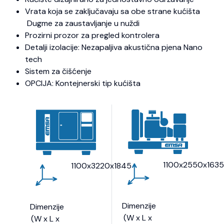
Vrata koja se zaključavaju sa obe strane kućišta
Dugme za zaustavljanje u nuždi
Prozirni prozor za pregled kontrolera
Detalji izolacije: Nezapaljiva akustična pjena Nano
tech
Sistem za čišćenje
OPCIJA: Kontejnerski tip kućišta
1100x2550x163
1100x3220x1845
Dimenzije
Dimenzije
(W x L x
(W x L x