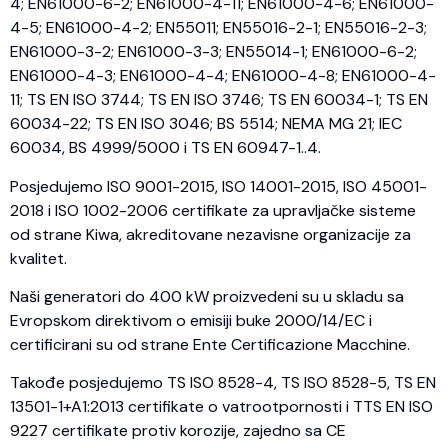
4; EN61000-6-2; EN61000-4-11; EN61000-4-6; EN61000-
4-5; EN61000-4-2; EN55011; EN55016-2-1; EN55016-2-3;
EN61000-3-2; EN61000-3-3; EN55014-1; EN61000-6-2;
EN61000-4-3; EN61000-4-4; EN61000-4-8; EN61000-4-
11; TS EN ISO 3744; TS EN ISO 3746; TS EN 60034-1; TS EN
60034-22; TS EN ISO 3046; BS 5514; NEMA MG 21; IEC
60034, BS 4999/5000 i TS EN 60947-1..4.
Posjedujemo ISO 9001-2015, ISO 14001-2015, ISO 45001-
2018 i ISO 1002-2006 certifikate za upravljačke sisteme
od strane Kiwa, akreditovane nezavisne organizacije za
kvalitet.
Naši generatori do 400 kW proizvedeni su u skladu sa
Evropskom direktivom o emisiji buke 2000/14/EC i
certificirani su od strane Ente Certificazione Macchine.
Takođe posjedujemo TS ISO 8528-4, TS ISO 8528-5, TS EN
13501-1+A1:2013 certifikate o vatrootpornosti i TTS EN ISO
9227 certifikate protiv korozije, zajedno sa CE