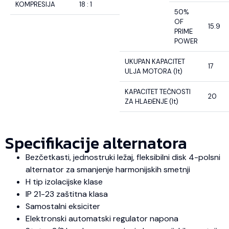
KOMPRESIJA
18 : 1
50%
OF
15.9
PRIME
POWER
UKUPAN KAPACITET
17
ULJA MOTORA (lt)
KAPACITET TEČNOSTI
20
ZA HLAĐENJE (lt)
Specifikacije alternatora
Bezčetkasti, jednostruki ležaj, fleksibilni disk 4-polsni
alternator za smanjenje harmonijskih smetnji
H tip izolacijske klase
IP 21-23 zaštitna klasa
Samostalni eksiciter
Elektronski automatski regulator napona