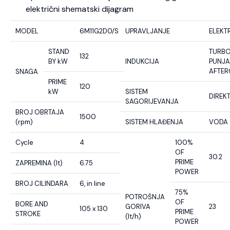
električni shematski dijagram
MODEL
6M11G2D0/S
UPRAVLJANJE
ELEKT
STAND
TURB
132
BY kW
INDUKCIJA
PUNJA
AFTE
SNAGA
PRIME
120
kW
SISTEM
DIREK
SAGORIJEVANJA
BROJ OBRTAJA
1500
(rpm)
SISTEM HLAĐENJA
VODA
Cycle
4
100%
OF
30.2
PRIME
ZAPREMINA (lt)
6.75
POWER
BROJ CILINDARA
6, in line
75%
POTROŠNJA
OF
BORE AND
GORIVA
23
105 x 130
PRIME
STROKE
(lt/h)
POWER