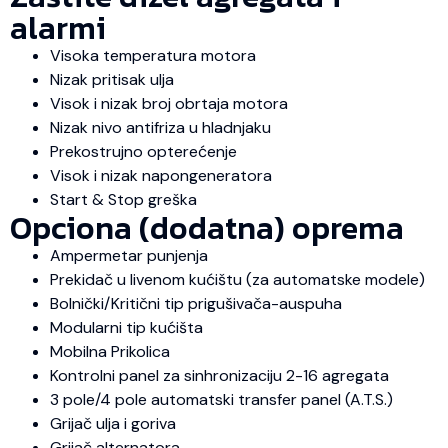
alarmi
Visoka temperatura motora
Nizak pritisak ulja
Visok i nizak broj obrtaja motora
Nizak nivo antifriza u hladnjaku
Prekostrujno opterećenje
Visok i nizak napongeneratora
Start & Stop greška
Opciona (dodatna) oprema
Ampermetar punjenja
Prekidač u livenom kućištu (za automatske modele)
Bolnički/Kritični tip prigušivača-auspuha
Modularni tip kućišta
Mobilna Prikolica
Kontrolni panel za sinhronizaciju 2-16 agregata
3 pole/4 pole automatski transfer panel (A.T.S.)
Grijač ulja i goriva
Grijač alternatora