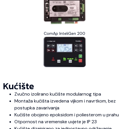
ComAp InteliGen 200
Kućište
Zvučno izolirano kućište modularnog tipa
Montaža kućišta izvedena vijkom i navrtkom, bez
postupka zavarivanja
Kućište obojeno epoksidom i poliesterom u prahu
Otpornost na vremenske uvjete je IP 23
Kućište dizajnirano za jednostavno održavanje