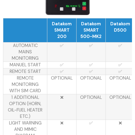
Datakom
Datakom
Datakom
SMART
SMART
D500
200
500-MK2
AUTOMATIC
✅
✅
✅
MAINS
MONITORING
MANUEL START
✅
✅
✅
REMOTE START
✅
✅
✅
REMOTE
OPTIONAL
OPTIONAL
OPTIONAL
MONITORING
WITH SIM CARD
1 ADDITIONAL
❌
OPTIONAL
OPTIONAL
OPTION (HORN,
OIL-FUEL HEATER
ETC.)
LIGHT WARNING
❌
✅
❌
AND MIMIC