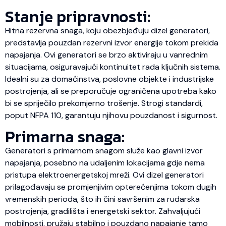
Stanje pripravnosti:
Hitna rezervna snaga, koju obezbjeđuju dizel generatori,
predstavlja pouzdan rezervni izvor energije tokom prekida
napajanja. Ovi generatori se brzo aktiviraju u vanrednim
situacijama, osiguravajući kontinuitet rada ključnih sistema.
Idealni su za domaćinstva, poslovne objekte i industrijske
postrojenja, ali se preporučuje ograničena upotreba kako
bi se spriječilo prekomjerno trošenje. Strogi standardi,
poput NFPA 110, garantuju njihovu pouzdanost i sigurnost.
Primarna snaga:
Generatori s primarnom snagom služe kao glavni izvor
napajanja, posebno na udaljenim lokacijama gdje nema
pristupa elektroenergetskoj mreži. Ovi dizel generatori
prilagođavaju se promjenjivim opterećenjima tokom dugih
vremenskih perioda, što ih čini savršenim za rudarska
postrojenja, gradilišta i energetski sektor. Zahvaljujući
mobilnosti, pružaju stabilno i pouzdano napajanje tamo