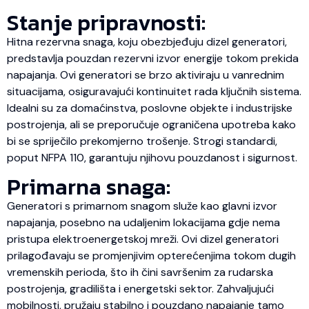
Stanje pripravnosti:
Hitna rezervna snaga, koju obezbjeđuju dizel generatori,
predstavlja pouzdan rezervni izvor energije tokom prekida
napajanja. Ovi generatori se brzo aktiviraju u vanrednim
situacijama, osiguravajući kontinuitet rada ključnih sistema.
Idealni su za domaćinstva, poslovne objekte i industrijske
postrojenja, ali se preporučuje ograničena upotreba kako
bi se spriječilo prekomjerno trošenje. Strogi standardi,
poput NFPA 110, garantuju njihovu pouzdanost i sigurnost.
Primarna snaga:
Generatori s primarnom snagom služe kao glavni izvor
napajanja, posebno na udaljenim lokacijama gdje nema
pristupa elektroenergetskoj mreži. Ovi dizel generatori
prilagođavaju se promjenjivim opterećenjima tokom dugih
vremenskih perioda, što ih čini savršenim za rudarska
postrojenja, gradilišta i energetski sektor. Zahvaljujući
mobilnosti, pružaju stabilno i pouzdano napajanje tamo