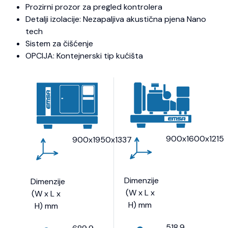
Prozirni prozor za pregled kontrolera
Detalji izolacije: Nezapaljiva akustična pjena Nano
tech
Sistem za čišćenje
OPCIJA: Kontejnerski tip kućišta
900x1600x1215
900x1950x1337
Dimenzije
Dimenzije
(W x L x
(W x L x
H) mm
H) mm
518.9