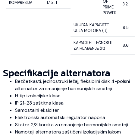
OF
KOMPRESIJA
17.5 : 1
3.2
PRIME
POWER
UKUPAN KAPACITET
9.5
ULJA MOTORA (lt)
KAPACITET TEČNOSTI
8.6
ZA HLAĐENJE (lt)
Specifikacije alternatora
Bezčetkasti, jednostruki ležaj, fleksibilni disk 4-polsni
alternator za smanjenje harmonijskih smetnji
H tip izolacijske klase
IP 21-23 zaštitna klasa
Samostalni eksiciter
Elektronski automatski regulator napona
Stator 2/3 koraka za smanjenje harmonijskih smetnji
Namotaji alternatora zaštićeni izolacijskim lakom