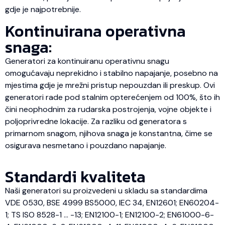
gdje je najpotrebnije.
Kontinuirana operativna
snaga:
Generatori za kontinuiranu operativnu snagu
omogućavaju neprekidno i stabilno napajanje, posebno na
mjestima gdje je mrežni pristup nepouzdan ili preskup. Ovi
generatori rade pod stalnim opterećenjem od 100%, što ih
čini neophodnim za rudarska postrojenja, vojne objekte i
poljoprivredne lokacije. Za razliku od generatora s
primarnom snagom, njihova snaga je konstantna, čime se
osigurava nesmetano i pouzdano napajanje.
Standardi kvaliteta
Naši generatori su proizvedeni u skladu sa standardima
VDE 0530, BSE 4999 BS5000, IEC 34, EN12601; EN60204-
1; TS ISO 8528-1 … -13; EN12100-1; EN12100-2; EN61000-6-