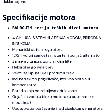
deklaracijom.
Specifikacije motora
BAUDOUIN serija teških dizel motora
4 CIKLUSA, SISTEM HLAĐENJA VODOM, PRIRODNA
INDUKCIJA
Mehanički sistem regulatora
12/24 voltni samostalni starter i punjač alternator
Zamjenjivi zračni, gorivni i uljni filter
Fleksibilna gorivna cijev
Ventil za ispust ulja i produžni cijev
Industrijski tip prigušivača, izduvna spirala ili
kompenzator
Baterija koja ne zahtijeva održavanje
Grijač za vodu u bloku motora (u automatskim
modelima)
Uputstvo za održavanje i rad dizelskog generatora i