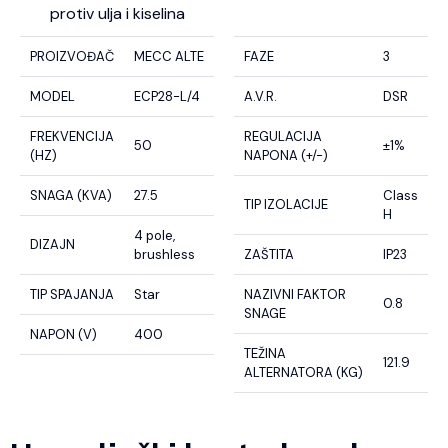
protiv ulja i kiselina
PROIZVOĐAČ
MECC ALTE
FAZE
3
MODEL
ECP28-L/4
A.V.R.
DSR
FREKVENCIJA
REGULACIJA
50
±1%
(HZ)
NAPONA (+/-)
SNAGA (KVA)
27.5
Class
TIP IZOLACIJE
H
4 pole,
DIZAJN
brushless
ZAŠTITA
IP23
TIP SPAJANJA
Star
NAZIVNI FAKTOR
0.8
SNAGE
NAPON (V)
400
TEŽINA
121.9
ALTERNATORA (KG)