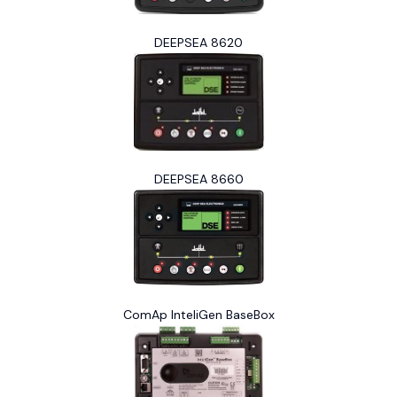
DEEPSEA 8620
DEEPSEA 8660
ComAp InteliGen BaseBox