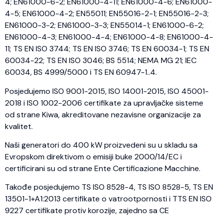
4; EN61000-6-2; EN61000-4-11; EN61000-4-6; EN61000-
4-5; EN61000-4-2; EN55011; EN55016-2-1; EN55016-2-3;
EN61000-3-2; EN61000-3-3; EN55014-1; EN61000-6-2;
EN61000-4-3; EN61000-4-4; EN61000-4-8; EN61000-4-
11; TS EN ISO 3744; TS EN ISO 3746; TS EN 60034-1; TS EN
60034-22; TS EN ISO 3046; BS 5514; NEMA MG 21; IEC
60034, BS 4999/5000 i TS EN 60947-1..4.
Posjedujemo ISO 9001-2015, ISO 14001-2015, ISO 45001-
2018 i ISO 1002-2006 certifikate za upravljačke sisteme
od strane Kiwa, akreditovane nezavisne organizacije za
kvalitet.
Naši generatori do 400 kW proizvedeni su u skladu sa
Evropskom direktivom o emisiji buke 2000/14/EC i
certificirani su od strane Ente Certificazione Macchine.
Takođe posjedujemo TS ISO 8528-4, TS ISO 8528-5, TS EN
13501-1+A1:2013 certifikate o vatrootpornosti i TTS EN ISO
9227 certifikate protiv korozije, zajedno sa CE