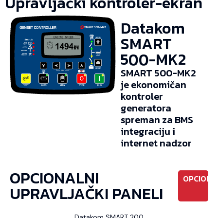
Upravljački kontroler-ekran
Datakom
SMART
500-MK2
SMART 500-MK2
je ekonomičan
kontroler
generatora
spreman za BMS
integraciju i
internet nadzor
OPCIONALNI
OPCIONO
UPRAVLJAČKI PANELI
Datakom SMART 200