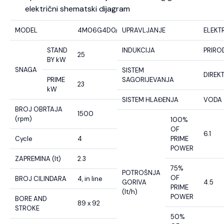
električni shematski dijagram
MODEL
4M06G4D0/S
UPRAVLJANJE
ELEKT
STAND
INDUKCIJA
PRIRO
25
BY kW
SNAGA
SISTEM
DIREK
PRIME
SAGORIJEVANJA
23
kW
SISTEM HLAĐENJA
VODA
BROJ OBRTAJA
1500
(rpm)
100%
OF
6.1
Cycle
4
PRIME
POWER
ZAPREMINA (lt)
2.3
75%
POTROŠNJA
OF
BROJ CILINDARA
4, in line
GORIVA
4.5
PRIME
(lt/h)
POWER
BORE AND
89 x 92
STROKE
50%