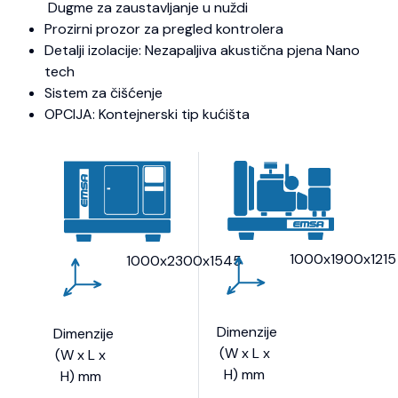
Dugme za zaustavljanje u nuždi
Prozirni prozor za pregled kontrolera
Detalji izolacije: Nezapaljiva akustična pjena Nano
tech
Sistem za čišćenje
OPCIJA: Kontejnerski tip kućišta
1000x1900x1215
1000x2300x1545
Dimenzije
Dimenzije
(W x L x
(W x L x
H) mm
H) mm