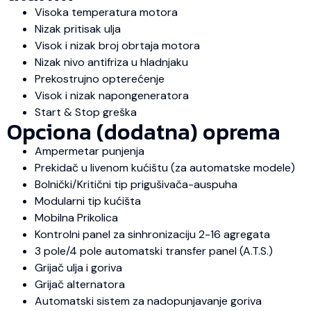
Visoka temperatura motora
Nizak pritisak ulja
Visok i nizak broj obrtaja motora
Nizak nivo antifriza u hladnjaku
Prekostrujno opterećenje
Visok i nizak napongeneratora
Start & Stop greška
Opciona (dodatna) oprema
Ampermetar punjenja
Prekidač u livenom kućištu (za automatske modele)
Bolnički/Kritični tip prigušivača-auspuha
Modularni tip kućišta
Mobilna Prikolica
Kontrolni panel za sinhronizaciju 2-16 agregata
3 pole/4 pole automatski transfer panel (A.T.S.)
Grijač ulja i goriva
Grijač alternatora
Automatski sistem za nadopunjavanje goriva