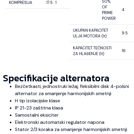
50%
KOMPRESIJA
17.5 : 1
OF
4
PRIME
POWER
UKUPAN KAPACITET
9.5
ULJA MOTORA (lt)
KAPACITET TEČNOSTI
16
ZA HLAĐENJE (lt)
Specifikacije alternatora
Bezčetkasti, jednostruki ležaj, fleksibilni disk 4-polsni
alternator za smanjenje harmonijskih smetnji
H tip izolacijske klase
IP 21-23 zaštitna klasa
Samostalni eksiciter
Elektronski automatski regulator napona
Stator 2/3 koraka za smanjenje harmonijskih smetnji