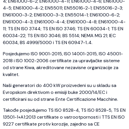
4; EN61000-6-2; EN61000-4-11; EN61000-4-6; EN61000-
4-5; EN61000-4-2; EN55011; EN55016-2-1; EN55016-2-3;
EN61000-3-2; EN61000-3-3; EN55014-1; EN61000-6-2;
EN61000-4-3; EN61000-4-4; EN61000-4-8; EN61000-4-
11; TS EN ISO 3744; TS EN ISO 3746; TS EN 60034-1; TS EN
60034-22; TS EN ISO 3046; BS 5514; NEMA MG 21; IEC
60034, BS 4999/5000 i TS EN 60947-1..4.
Posjedujemo ISO 9001-2015, ISO 14001-2015, ISO 45001-
2018 i ISO 1002-2006 certifikate za upravljačke sisteme
od strane Kiwa, akreditovane nezavisne organizacije za
kvalitet.
Naši generatori do 400 kW proizvedeni su u skladu sa
Evropskom direktivom o emisiji buke 2000/14/EC i
certificirani su od strane Ente Certificazione Macchine.
Takođe posjedujemo TS ISO 8528-4, TS ISO 8528-5, TS EN
13501-1+A1:2013 certifikate o vatrootpornosti i TTS EN ISO
9227 certifikate protiv korozije, zajedno sa CE