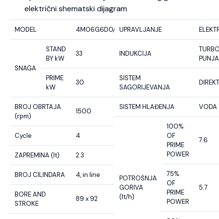
električni shematski dijagram
MODEL
4M06G6D0/S
UPRAVLJANJE
ELEKT
STAND
TURB
33
INDUKCIJA
BY kW
PUNJ
SNAGA
PRIME
SISTEM
30
DIREK
kW
SAGORIJEVANJA
BROJ OBRTAJA
SISTEM HLAĐENJA
VODA
1500
(rpm)
100%
Cycle
4
OF
7.6
PRIME
POWER
ZAPREMINA (lt)
2.3
75%
BROJ CILINDARA
4, in line
POTROŠNJA
OF
GORIVA
5.7
PRIME
BORE AND
(lt/h)
89 x 92
POWER
STROKE