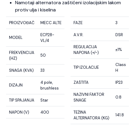
Namotaji alternatora zaštićeni izolacijskim lakom
protiv ulja i kiselina
PROIZVOĐAČ
MECC ALTE
FAZE
3
ECP28-
A.V.R.
DSR
MODEL
VL/4
REGULACIJA
±1%
FREKVENCIJA
NAPONA (+/-)
50
(HZ)
Class
TIP IZOLACIJE
SNAGA (KVA)
33
H
4 pole,
ZAŠTITA
IP23
DIZAJN
brushless
NAZIVNI FAKTOR
0.8
TIP SPAJANJA
Star
SNAGE
NAPON (V)
400
TEŽINA
141.8
ALTERNATORA (KG)