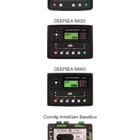
DEEPSEA 8620
DEEPSEA 8660
ComAp InteliGen BaseBox