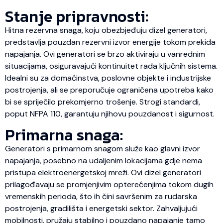
Stanje pripravnosti:
Hitna rezervna snaga, koju obezbjeđuju dizel generatori,
predstavlja pouzdan rezervni izvor energije tokom prekida
napajanja. Ovi generatori se brzo aktiviraju u vanrednim
situacijama, osiguravajući kontinuitet rada ključnih sistema.
Idealni su za domaćinstva, poslovne objekte i industrijske
postrojenja, ali se preporučuje ograničena upotreba kako
bi se spriječilo prekomjerno trošenje. Strogi standardi,
poput NFPA 110, garantuju njihovu pouzdanost i sigurnost.
Primarna snaga:
Generatori s primarnom snagom služe kao glavni izvor
napajanja, posebno na udaljenim lokacijama gdje nema
pristupa elektroenergetskoj mreži. Ovi dizel generatori
prilagođavaju se promjenjivim opterećenjima tokom dugih
vremenskih perioda, što ih čini savršenim za rudarska
postrojenja, gradilišta i energetski sektor. Zahvaljujući
mobilnosti, pružaju stabilno i pouzdano napajanje tamo