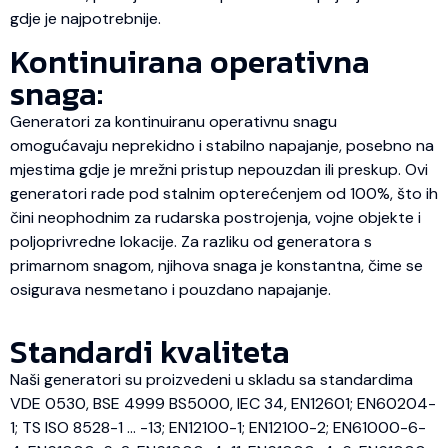
gdje je najpotrebnije.
Kontinuirana operativna
snaga:
Generatori za kontinuiranu operativnu snagu
omogućavaju neprekidno i stabilno napajanje, posebno na
mjestima gdje je mrežni pristup nepouzdan ili preskup. Ovi
generatori rade pod stalnim opterećenjem od 100%, što ih
čini neophodnim za rudarska postrojenja, vojne objekte i
poljoprivredne lokacije. Za razliku od generatora s
primarnom snagom, njihova snaga je konstantna, čime se
osigurava nesmetano i pouzdano napajanje.
Standardi kvaliteta
Naši generatori su proizvedeni u skladu sa standardima
VDE 0530, BSE 4999 BS5000, IEC 34, EN12601; EN60204-
1; TS ISO 8528-1 … -13; EN12100-1; EN12100-2; EN61000-6-