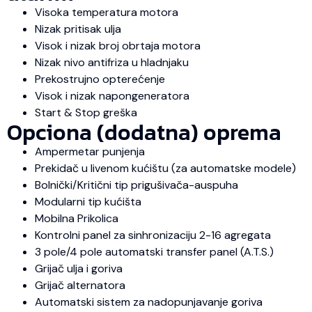
Visoka temperatura motora
Nizak pritisak ulja
Visok i nizak broj obrtaja motora
Nizak nivo antifriza u hladnjaku
Prekostrujno opterećenje
Visok i nizak napongeneratora
Start & Stop greška
Opciona (dodatna) oprema
Ampermetar punjenja
Prekidač u livenom kućištu (za automatske modele)
Bolnički/Kritični tip prigušivača-auspuha
Modularni tip kućišta
Mobilna Prikolica
Kontrolni panel za sinhronizaciju 2-16 agregata
3 pole/4 pole automatski transfer panel (A.T.S.)
Grijač ulja i goriva
Grijač alternatora
Automatski sistem za nadopunjavanje goriva