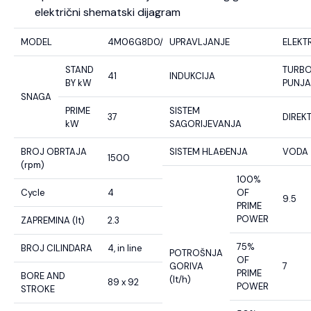
električni shematski dijagram
MODEL
4M06G8D0/S
UPRAVLJANJE
ELEKT
STAND
TURB
41
INDUKCIJA
BY kW
PUNJ
SNAGA
PRIME
SISTEM
37
DIREK
kW
SAGORIJEVANJA
BROJ OBRTAJA
SISTEM HLAĐENJA
VODA
1500
(rpm)
100%
Cycle
4
OF
9.5
PRIME
POWER
ZAPREMINA (lt)
2.3
75%
BROJ CILINDARA
4, in line
POTROŠNJA
OF
GORIVA
7
PRIME
BORE AND
(lt/h)
89 x 92
POWER
STROKE