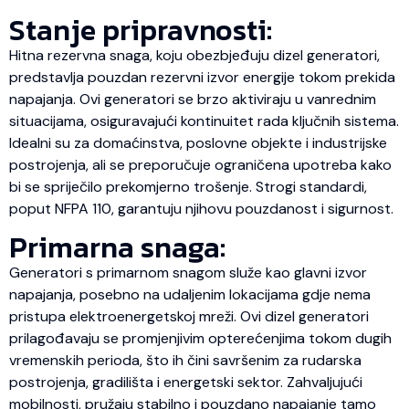
Stanje pripravnosti:
Hitna rezervna snaga, koju obezbjeđuju dizel generatori,
predstavlja pouzdan rezervni izvor energije tokom prekida
napajanja. Ovi generatori se brzo aktiviraju u vanrednim
situacijama, osiguravajući kontinuitet rada ključnih sistema.
Idealni su za domaćinstva, poslovne objekte i industrijske
postrojenja, ali se preporučuje ograničena upotreba kako
bi se spriječilo prekomjerno trošenje. Strogi standardi,
poput NFPA 110, garantuju njihovu pouzdanost i sigurnost.
Primarna snaga:
Generatori s primarnom snagom služe kao glavni izvor
napajanja, posebno na udaljenim lokacijama gdje nema
pristupa elektroenergetskoj mreži. Ovi dizel generatori
prilagođavaju se promjenjivim opterećenjima tokom dugih
vremenskih perioda, što ih čini savršenim za rudarska
postrojenja, gradilišta i energetski sektor. Zahvaljujući
mobilnosti, pružaju stabilno i pouzdano napajanje tamo