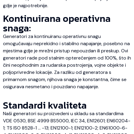
gdje je najpotrebnije.
Kontinuirana operativna
snaga:
Generatori za kontinuiranu operativnu snagu
omogućavaju neprekidno i stabilno napajanje, posebno na
mjestima gdje je mrežni pristup nepouzdan ili preskup. Ovi
generatori rade pod stalnim opterećenjem od 100%, što ih
čini neophodnim za rudarska postrojenja, vojne objekte i
poljoprivredne lokacije. Za razliku od generatora s
primarnom snagom, njihova snaga je konstantna, čime se
osigurava nesmetano i pouzdano napajanje.
Standardi kvaliteta
Naši generatori su proizvedeni u skladu sa standardima
VDE 0530, BSE 4999 BS5000, IEC 34, EN12601; EN60204-
1; TS ISO 8528-1 … -13; EN12100-1; EN12100-2; EN61000-6-