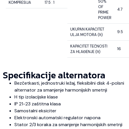
50%
KOMPRESIJA
17.5 : 1
OF
4.7
PRIME
POWER
UKUPAN KAPACITET
9.5
ULJA MOTORA (lt)
KAPACITET TEČNOSTI
16
ZA HLAĐENJE (lt)
Specifikacije alternatora
Bezčetkasti, jednostruki ležaj, fleksibilni disk 4-polsni
alternator za smanjenje harmonijskih smetnji
H tip izolacijske klase
IP 21-23 zaštitna klasa
Samostalni eksiciter
Elektronski automatski regulator napona
Stator 2/3 koraka za smanjenje harmonijskih smetnji