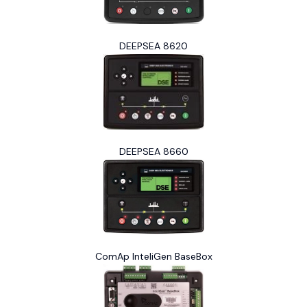
DEEPSEA 8620
DEEPSEA 8660
ComAp InteliGen BaseBox