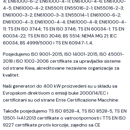
4; EN61000-6-2; EN61000-4-11; EN61000-4-6; EN61000-
4-5; EN61000-4-2; EN55011; EN55016-2-1; EN55016-2-3;
EN61000-3-2; EN61000-3-3; EN55014-1; EN61000-6-2;
EN61000-4-3; EN61000-4-4; EN61000-4-8; EN61000-4-
11; TS EN ISO 3744; TS EN ISO 3746; TS EN 60034-1; TS EN
60034-22; TS EN ISO 3046; BS 5514; NEMA MG 21; IEC
60034, BS 4999/5000 i TS EN 60947-1..4.
Posjedujemo ISO 9001-2015, ISO 14001-2015, ISO 45001-
2018 i ISO 1002-2006 certifikate za upravljačke sisteme
od strane Kiwa, akreditovane nezavisne organizacije za
kvalitet.
Naši generatori do 400 kW proizvedeni su u skladu sa
Evropskom direktivom o emisiji buke 2000/14/EC i
certificirani su od strane Ente Certificazione Macchine.
Takođe posjedujemo TS ISO 8528-4, TS ISO 8528-5, TS EN
13501-1+A1:2013 certifikate o vatrootpornosti i TTS EN ISO
9227 certifikate protiv korozije, zajedno sa CE