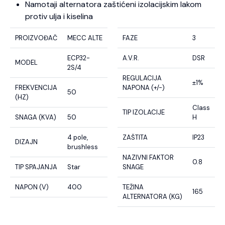
Namotaji alternatora zaštićeni izolacijskim lakom
protiv ulja i kiselina
PROIZVOĐAČ
MECC ALTE
FAZE
3
ECP32-
A.V.R.
DSR
MODEL
2S/4
REGULACIJA
±1%
FREKVENCIJA
NAPONA (+/-)
50
(HZ)
Class
TIP IZOLACIJE
SNAGA (KVA)
50
H
4 pole,
ZAŠTITA
IP23
DIZAJN
brushless
NAZIVNI FAKTOR
0.8
TIP SPAJANJA
Star
SNAGE
NAPON (V)
400
TEŽINA
165
ALTERNATORA (KG)