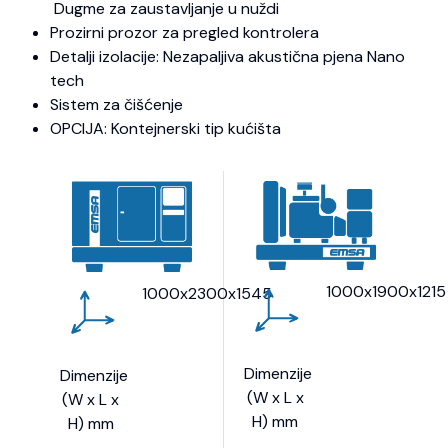
Dugme za zaustavljanje u nuždi
Prozirni prozor za pregled kontrolera
Detalji izolacije: Nezapaljiva akustična pjena Nano
tech
Sistem za čišćenje
OPCIJA: Kontejnerski tip kućišta
1000x1900x1215
1000x2300x1545
Dimenzije
Dimenzije
(W x L x
(W x L x
H) mm
H) mm