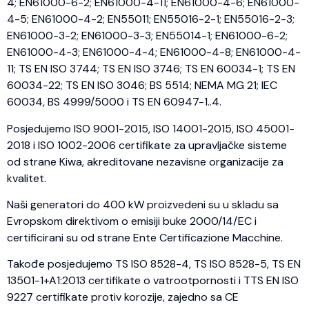
4; EN61000-6-2; EN61000-4-11; EN61000-4-6; EN61000-
4-5; EN61000-4-2; EN55011; EN55016-2-1; EN55016-2-3;
EN61000-3-2; EN61000-3-3; EN55014-1; EN61000-6-2;
EN61000-4-3; EN61000-4-4; EN61000-4-8; EN61000-4-
11; TS EN ISO 3744; TS EN ISO 3746; TS EN 60034-1; TS EN
60034-22; TS EN ISO 3046; BS 5514; NEMA MG 21; IEC
60034, BS 4999/5000 i TS EN 60947-1..4.
Posjedujemo ISO 9001-2015, ISO 14001-2015, ISO 45001-
2018 i ISO 1002-2006 certifikate za upravljačke sisteme
od strane Kiwa, akreditovane nezavisne organizacije za
kvalitet.
Naši generatori do 400 kW proizvedeni su u skladu sa
Evropskom direktivom o emisiji buke 2000/14/EC i
certificirani su od strane Ente Certificazione Macchine.
Takođe posjedujemo TS ISO 8528-4, TS ISO 8528-5, TS EN
13501-1+A1:2013 certifikate o vatrootpornosti i TTS EN ISO
9227 certifikate protiv korozije, zajedno sa CE