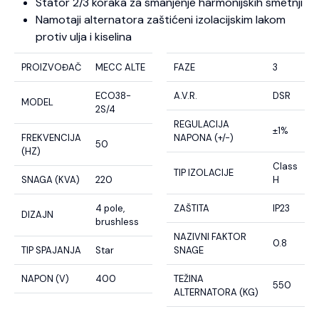
Stator 2/3 koraka za smanjenje harmonijskih smetnji
Namotaji alternatora zaštićeni izolacijskim lakom
protiv ulja i kiselina
PROIZVOĐAČ
MECC ALTE
FAZE
3
ECO38-
A.V.R.
DSR
MODEL
2S/4
REGULACIJA
±1%
FREKVENCIJA
NAPONA (+/-)
50
(HZ)
Class
TIP IZOLACIJE
SNAGA (KVA)
220
H
4 pole,
ZAŠTITA
IP23
DIZAJN
brushless
NAZIVNI FAKTOR
0.8
TIP SPAJANJA
Star
SNAGE
NAPON (V)
400
TEŽINA
550
ALTERNATORA (KG)