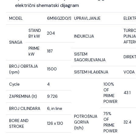
električni shematski dijagram
MODEL
6M16G2D0/S
UPRAVLJANJE
ELEKT
STAND
TURB
204
BY kW
INDUKCIJA
PUNJA
AFTE
SNAGA
PRIME
187
kW
SISTEM
DIREK
SAGORIJEVANJA
BROJ OBRTAJA
1500
(rpm)
SISTEM HLAĐENJA
VODA
Cycle
4
100%
OF
43.1
PRIME
ZAPREMINA (lt)
9.726
POWER
BROJ CILINDARA
6, in line
75%
POTROŠNJA
OF
BORE AND
GORIVA
32.4
126 x 130
PRIME
STROKE
(lt/h)
POWER