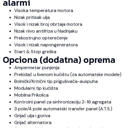
alarmi
Visoka temperatura motora
Nizak pritisak ulja
Visok i nizak broj obrtaja motora
Nizak nivo antifriza u hladnjaku
Prekostrujno opterećenje
Visok i nizak napongeneratora
Start & Stop greška
Opciona (dodatna) oprema
Ampermetar punjenja
Prekidač u livenom kućištu (za automatske modele)
Bolnički/Kritični tip prigušivača-auspuha
Modularni tip kućišta
Mobilna Prikolica
Kontrolni panel za sinhronizaciju 2-16 agregata
3 pole/4 pole automatski transfer panel (A.T.S.)
Grijač ulja i goriva
Grijač alternatora