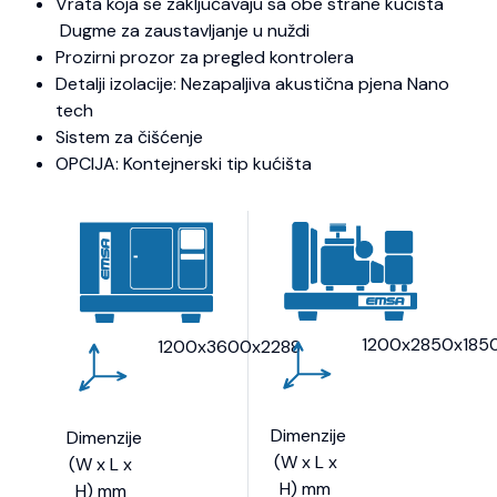
Vrata koja se zaključavaju sa obe strane kućišta
Dugme za zaustavljanje u nuždi
Prozirni prozor za pregled kontrolera
Detalji izolacije: Nezapaljiva akustična pjena Nano
tech
Sistem za čišćenje
OPCIJA: Kontejnerski tip kućišta
1200x2850x185
1200x3600x2288
Dimenzije
Dimenzije
(W x L x
(W x L x
H) mm
H) mm