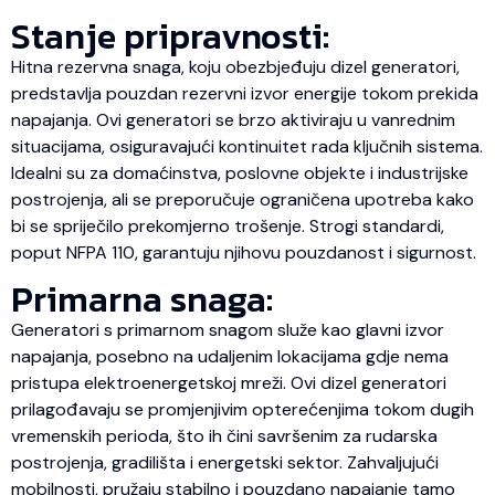
Stanje pripravnosti:
Hitna rezervna snaga, koju obezbjeđuju dizel generatori,
predstavlja pouzdan rezervni izvor energije tokom prekida
napajanja. Ovi generatori se brzo aktiviraju u vanrednim
situacijama, osiguravajući kontinuitet rada ključnih sistema.
Idealni su za domaćinstva, poslovne objekte i industrijske
postrojenja, ali se preporučuje ograničena upotreba kako
bi se spriječilo prekomjerno trošenje. Strogi standardi,
poput NFPA 110, garantuju njihovu pouzdanost i sigurnost.
Primarna snaga:
Generatori s primarnom snagom služe kao glavni izvor
napajanja, posebno na udaljenim lokacijama gdje nema
pristupa elektroenergetskoj mreži. Ovi dizel generatori
prilagođavaju se promjenjivim opterećenjima tokom dugih
vremenskih perioda, što ih čini savršenim za rudarska
postrojenja, gradilišta i energetski sektor. Zahvaljujući
mobilnosti, pružaju stabilno i pouzdano napajanje tamo