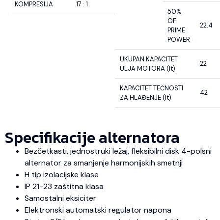
KOMPRESIJA
17 : 1
50%
OF
22.4
PRIME
POWER
UKUPAN KAPACITET
22
ULJA MOTORA (lt)
KAPACITET TEČNOSTI
42
ZA HLAĐENJE (lt)
Specifikacije alternatora
Bezčetkasti, jednostruki ležaj, fleksibilni disk 4-polsni
alternator za smanjenje harmonijskih smetnji
H tip izolacijske klase
IP 21-23 zaštitna klasa
Samostalni eksiciter
Elektronski automatski regulator napona