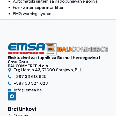
Automatski sistem za nadopunjavanje goriva
Fuel-water separator filter
PMG warning system
Ekskluzivni zastupnik za Bosnu i Hercegovinu i
Crnu Goru
BAUCOMMERCE d.o.o.
Trg Heroja 43, 71000 Sarajevo, BiH
+387 33 618 625
+387 33 524 623
info@emsa.ba
Brzi linkovi
O nama