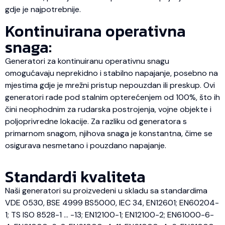
gdje je najpotrebnije.
Kontinuirana operativna
snaga:
Generatori za kontinuiranu operativnu snagu
omogućavaju neprekidno i stabilno napajanje, posebno na
mjestima gdje je mrežni pristup nepouzdan ili preskup. Ovi
generatori rade pod stalnim opterećenjem od 100%, što ih
čini neophodnim za rudarska postrojenja, vojne objekte i
poljoprivredne lokacije. Za razliku od generatora s
primarnom snagom, njihova snaga je konstantna, čime se
osigurava nesmetano i pouzdano napajanje.
Standardi kvaliteta
Naši generatori su proizvedeni u skladu sa standardima
VDE 0530, BSE 4999 BS5000, IEC 34, EN12601; EN60204-
1; TS ISO 8528-1 … -13; EN12100-1; EN12100-2; EN61000-6-