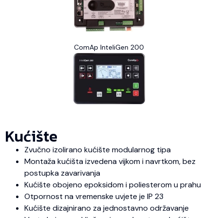
ComAp InteliGen 200
Kućište
Zvučno izolirano kućište modularnog tipa
Montaža kućišta izvedena vijkom i navrtkom, bez
postupka zavarivanja
Kućište obojeno epoksidom i poliesterom u prahu
Otpornost na vremenske uvjete je IP 23
Kućište dizajnirano za jednostavno održavanje