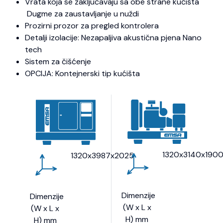
Vrata koja se zaključavaju sa obe strane kućišta
Dugme za zaustavljanje u nuždi
Prozirni prozor za pregled kontrolera
Detalji izolacije: Nezapaljiva akustična pjena Nano
tech
Sistem za čišćenje
OPCIJA: Kontejnerski tip kućišta
1320x3140x190
1320x3987x2025
Dimenzije
Dimenzije
(W x L x
(W x L x
H) mm
H) mm