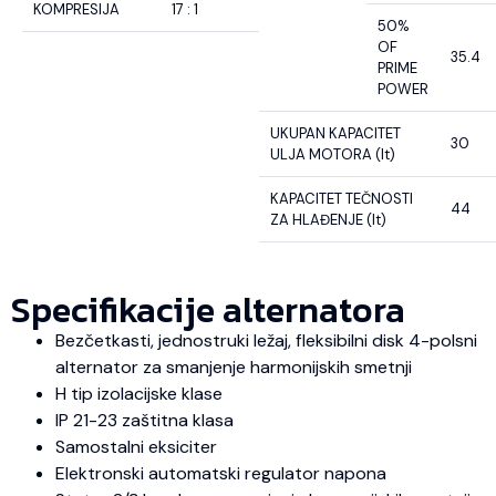
KOMPRESIJA
17 : 1
50%
OF
35.4
PRIME
POWER
UKUPAN KAPACITET
30
ULJA MOTORA (lt)
KAPACITET TEČNOSTI
44
ZA HLAĐENJE (lt)
Specifikacije alternatora
Bezčetkasti, jednostruki ležaj, fleksibilni disk 4-polsni
alternator za smanjenje harmonijskih smetnji
H tip izolacijske klase
IP 21-23 zaštitna klasa
Samostalni eksiciter
Elektronski automatski regulator napona