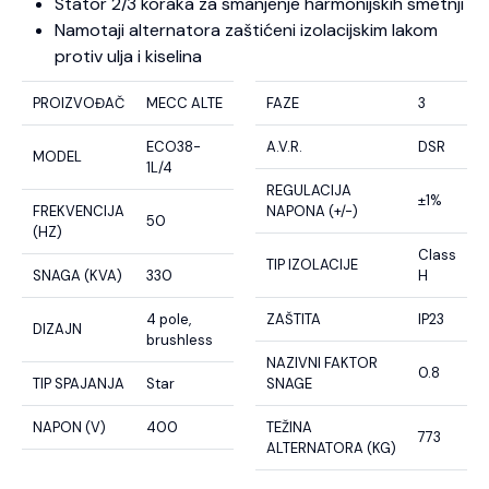
Stator 2/3 koraka za smanjenje harmonijskih smetnji
Namotaji alternatora zaštićeni izolacijskim lakom
protiv ulja i kiselina
PROIZVOĐAČ
MECC ALTE
FAZE
3
ECO38-
A.V.R.
DSR
MODEL
1L/4
REGULACIJA
±1%
FREKVENCIJA
NAPONA (+/-)
50
(HZ)
Class
TIP IZOLACIJE
SNAGA (KVA)
330
H
4 pole,
ZAŠTITA
IP23
DIZAJN
brushless
NAZIVNI FAKTOR
0.8
TIP SPAJANJA
Star
SNAGE
NAPON (V)
400
TEŽINA
773
ALTERNATORA (KG)