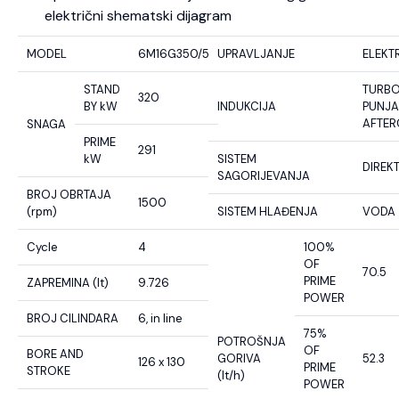
električni shematski dijagram
MODEL
6M16G350/5
UPRAVLJANJE
ELEKT
STAND
TURB
320
BY kW
INDUKCIJA
PUNJA
AFTE
SNAGA
PRIME
291
kW
SISTEM
DIREK
SAGORIJEVANJA
BROJ OBRTAJA
1500
(rpm)
SISTEM HLAĐENJA
VODA
Cycle
4
100%
OF
70.5
PRIME
ZAPREMINA (lt)
9.726
POWER
BROJ CILINDARA
6, in line
75%
POTROŠNJA
OF
BORE AND
GORIVA
52.3
126 x 130
PRIME
STROKE
(lt/h)
POWER