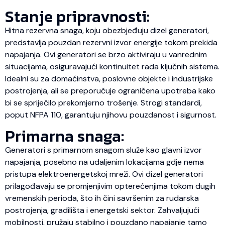
Stanje pripravnosti:
Hitna rezervna snaga, koju obezbjeđuju dizel generatori,
predstavlja pouzdan rezervni izvor energije tokom prekida
napajanja. Ovi generatori se brzo aktiviraju u vanrednim
situacijama, osiguravajući kontinuitet rada ključnih sistema.
Idealni su za domaćinstva, poslovne objekte i industrijske
postrojenja, ali se preporučuje ograničena upotreba kako
bi se spriječilo prekomjerno trošenje. Strogi standardi,
poput NFPA 110, garantuju njihovu pouzdanost i sigurnost.
Primarna snaga:
Generatori s primarnom snagom služe kao glavni izvor
napajanja, posebno na udaljenim lokacijama gdje nema
pristupa elektroenergetskoj mreži. Ovi dizel generatori
prilagođavaju se promjenjivim opterećenjima tokom dugih
vremenskih perioda, što ih čini savršenim za rudarska
postrojenja, gradilišta i energetski sektor. Zahvaljujući
mobilnosti, pružaju stabilno i pouzdano napajanje tamo