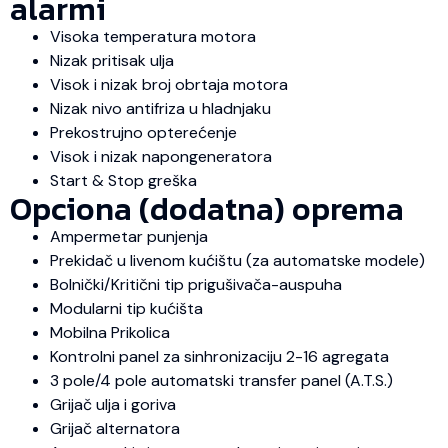
alarmi
Visoka temperatura motora
Nizak pritisak ulja
Visok i nizak broj obrtaja motora
Nizak nivo antifriza u hladnjaku
Prekostrujno opterećenje
Visok i nizak napongeneratora
Start & Stop greška
Opciona (dodatna) oprema
Ampermetar punjenja
Prekidač u livenom kućištu (za automatske modele)
Bolnički/Kritični tip prigušivača-auspuha
Modularni tip kućišta
Mobilna Prikolica
Kontrolni panel za sinhronizaciju 2-16 agregata
3 pole/4 pole automatski transfer panel (A.T.S.)
Grijač ulja i goriva
Grijač alternatora