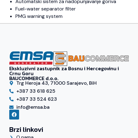
Automatski sistem za nadopunjavanje goriva
Fuel-water separator filter
PMG warning system
Ekskluzivni zastupnik za Bosnu i Hercegovinu i
Crnu Goru
BAUCOMMERCE d.o.o.
Trg Heroja 43, 71000 Sarajevo, BiH
+387 33 618 625
+387 33 524 623
info@emsa.ba
Brzi linkovi
O nama