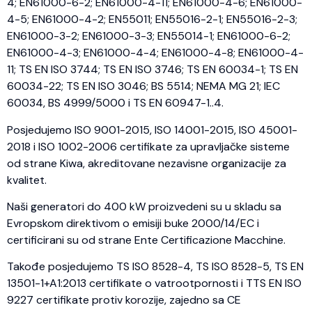
4; EN61000-6-2; EN61000-4-11; EN61000-4-6; EN61000-
4-5; EN61000-4-2; EN55011; EN55016-2-1; EN55016-2-3;
EN61000-3-2; EN61000-3-3; EN55014-1; EN61000-6-2;
EN61000-4-3; EN61000-4-4; EN61000-4-8; EN61000-4-
11; TS EN ISO 3744; TS EN ISO 3746; TS EN 60034-1; TS EN
60034-22; TS EN ISO 3046; BS 5514; NEMA MG 21; IEC
60034, BS 4999/5000 i TS EN 60947-1..4.
Posjedujemo ISO 9001-2015, ISO 14001-2015, ISO 45001-
2018 i ISO 1002-2006 certifikate za upravljačke sisteme
od strane Kiwa, akreditovane nezavisne organizacije za
kvalitet.
Naši generatori do 400 kW proizvedeni su u skladu sa
Evropskom direktivom o emisiji buke 2000/14/EC i
certificirani su od strane Ente Certificazione Macchine.
Takođe posjedujemo TS ISO 8528-4, TS ISO 8528-5, TS EN
13501-1+A1:2013 certifikate o vatrootpornosti i TTS EN ISO
9227 certifikate protiv korozije, zajedno sa CE