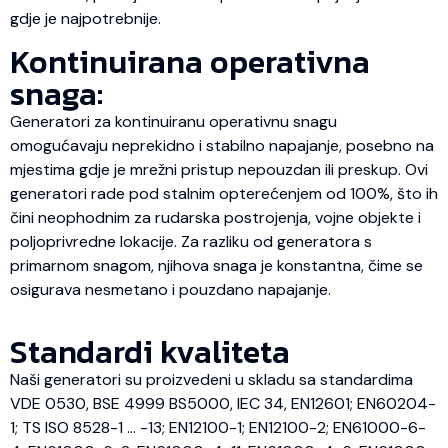
gdje je najpotrebnije.
Kontinuirana operativna
snaga:
Generatori za kontinuiranu operativnu snagu
omogućavaju neprekidno i stabilno napajanje, posebno na
mjestima gdje je mrežni pristup nepouzdan ili preskup. Ovi
generatori rade pod stalnim opterećenjem od 100%, što ih
čini neophodnim za rudarska postrojenja, vojne objekte i
poljoprivredne lokacije. Za razliku od generatora s
primarnom snagom, njihova snaga je konstantna, čime se
osigurava nesmetano i pouzdano napajanje.
Standardi kvaliteta
Naši generatori su proizvedeni u skladu sa standardima
VDE 0530, BSE 4999 BS5000, IEC 34, EN12601; EN60204-
1; TS ISO 8528-1 … -13; EN12100-1; EN12100-2; EN61000-6-