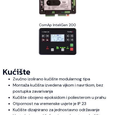
ComAp InteliGen 200
Kućište
Zvučno izolirano kućište modularnog tipa
Montaža kućišta izvedena vijkom i navrtkom, bez
postupka zavarivanja
Kućište obojeno epoksidom i poliesterom u prahu
Otpornost na vremenske uvjete je IP 23
Kućište dizajnirano za jednostavno održavanje