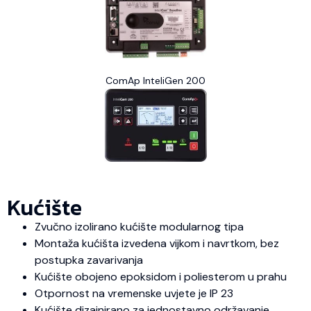
ComAp InteliGen 200
Kućište
Zvučno izolirano kućište modularnog tipa
Montaža kućišta izvedena vijkom i navrtkom, bez
postupka zavarivanja
Kućište obojeno epoksidom i poliesterom u prahu
Otpornost na vremenske uvjete je IP 23
Kućište dizajnirano za jednostavno održavanje