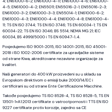
4; EN61000-6-2; EN61000-4-11; EN61000-4-6; EN61000-
4-5; EN61000-4-2; EN55011; EN55016-2-1; EN55016-2-3;
EN61000-3-2; EN61000-3-3; EN55014-1; EN61000-6-2;
EN61000-4-3; EN61000-4-4; EN61000-4-8; EN61000-4-
11; TS EN ISO 3744; TS EN ISO 3746; TS EN 60034-1; TS EN
60034-22; TS EN ISO 3046; BS 5514; NEMA MG 21; IEC
60034, BS 4999/5000 i TS EN 60947-1..4.
Posjedujemo ISO 9001-2015, ISO 14001-2015, ISO 45001-
2018 i ISO 1002-2006 certifikate za upravljačke sisteme
od strane Kiwa, akreditovane nezavisne organizacije za
kvalitet.
Naši generatori do 400 kW proizvedeni su u skladu sa
Evropskom direktivom o emisiji buke 2000/14/EC i
certificirani su od strane Ente Certificazione Macchine.
Takođe posjedujemo TS ISO 8528-4, TS ISO 8528-5, TS EN
13501-1+A1:2013 certifikate o vatrootpornosti i TTS EN ISO
9227 certifikate protiv korozije, zajedno sa CE