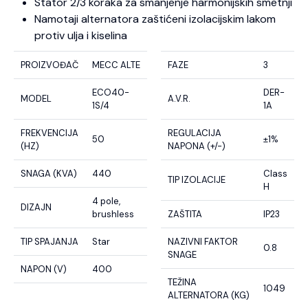
Stator 2/3 koraka za smanjenje harmonijskih smetnji
Namotaji alternatora zaštićeni izolacijskim lakom
protiv ulja i kiselina
PROIZVOĐAČ
MECC ALTE
FAZE
3
ECO40-
DER-
MODEL
A.V.R.
1S/4
1A
FREKVENCIJA
REGULACIJA
50
±1%
(HZ)
NAPONA (+/-)
SNAGA (KVA)
440
Class
TIP IZOLACIJE
H
4 pole,
DIZAJN
brushless
ZAŠTITA
IP23
TIP SPAJANJA
Star
NAZIVNI FAKTOR
0.8
SNAGE
NAPON (V)
400
TEŽINA
1049
ALTERNATORA (KG)