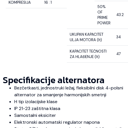
KOMPRESIJA
16 : 1
50%
OF
43.2
PRIME
POWER
UKUPAN KAPACITET
34
ULJA MOTORA (lt)
KAPACITET TEČNOSTI
47
ZA HLAĐENJE (lt)
Specifikacije alternatora
Bezčetkasti, jednostruki ležaj, fleksibilni disk 4-polsni
alternator za smanjenje harmonijskih smetnji
H tip izolacijske klase
IP 21-23 zaštitna klasa
Samostalni eksiciter
Elektronski automatski regulator napona