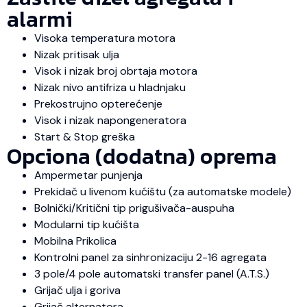
alarmi
Visoka temperatura motora
Nizak pritisak ulja
Visok i nizak broj obrtaja motora
Nizak nivo antifriza u hladnjaku
Prekostrujno opterećenje
Visok i nizak napongeneratora
Start & Stop greška
Opciona (dodatna) oprema
Ampermetar punjenja
Prekidač u livenom kućištu (za automatske modele)
Bolnički/Kritični tip prigušivača-auspuha
Modularni tip kućišta
Mobilna Prikolica
Kontrolni panel za sinhronizaciju 2-16 agregata
3 pole/4 pole automatski transfer panel (A.T.S.)
Grijač ulja i goriva
Grijač alternatora