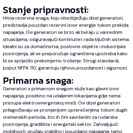
Stanje pripravnosti:
Hitna rezervna snaga, koju obezbjeđuju dizel generatori,
predstavlja pouzdan rezervni izvor energije tokom prekida
napajanja. Ovi generatori se brzo aktiviraju u vanrednim
situacijama, osiguravajući kontinuitet rada ključnih sistema.
Idealni su za domaćinstva, poslovne objekte i industrijske
postrojenja, ali se preporučuje ograničena upotreba kako
bi se spriječilo prekomjerno trošenje. Strogi standardi,
poput NFPA 110, garantuju njihovu pouzdanost i sigurnost.
Primarna snaga:
Generatori s primarnom snagom služe kao glavni izvor
napajanja, posebno na udaljenim lokacijama gdje nema
pristupa elektroenergetskoj mreži. Ovi dizel generatori
prilagođavaju se promjenjivim opterećenjima tokom dugih
vremenskih perioda, što ih čini savršenim za rudarska
postrojenja, gradilišta i energetski sektor. Zahvaljujući
mobilnosti, pružaju stabilno i pouzdano napajanje tamo