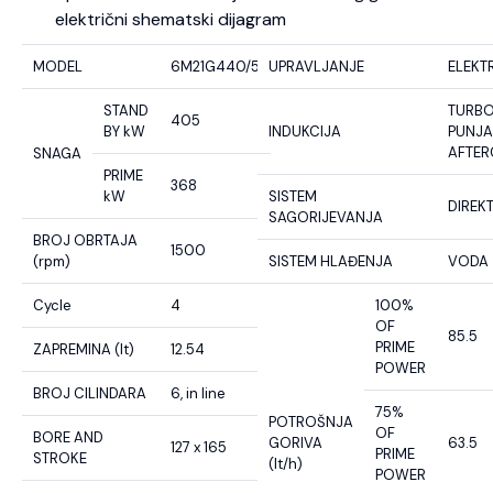
električni shematski dijagram
MODEL
6M21G440/5
UPRAVLJANJE
ELEKT
STAND
TURB
405
BY kW
INDUKCIJA
PUNJA
AFTE
SNAGA
PRIME
368
kW
SISTEM
DIREK
SAGORIJEVANJA
BROJ OBRTAJA
1500
(rpm)
SISTEM HLAĐENJA
VODA
Cycle
4
100%
OF
85.5
PRIME
ZAPREMINA (lt)
12.54
POWER
BROJ CILINDARA
6, in line
75%
POTROŠNJA
OF
BORE AND
GORIVA
63.5
127 x 165
PRIME
STROKE
(lt/h)
POWER