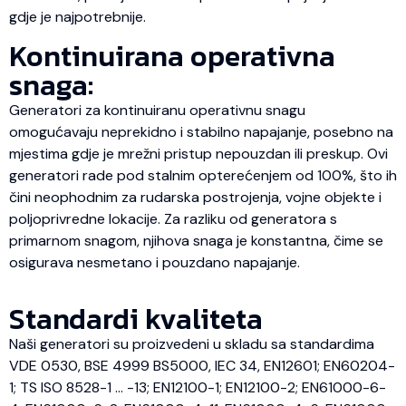
gdje je najpotrebnije.
Kontinuirana operativna
snaga:
Generatori za kontinuiranu operativnu snagu
omogućavaju neprekidno i stabilno napajanje, posebno na
mjestima gdje je mrežni pristup nepouzdan ili preskup. Ovi
generatori rade pod stalnim opterećenjem od 100%, što ih
čini neophodnim za rudarska postrojenja, vojne objekte i
poljoprivredne lokacije. Za razliku od generatora s
primarnom snagom, njihova snaga je konstantna, čime se
osigurava nesmetano i pouzdano napajanje.
Standardi kvaliteta
Naši generatori su proizvedeni u skladu sa standardima
VDE 0530, BSE 4999 BS5000, IEC 34, EN12601; EN60204-
1; TS ISO 8528-1 … -13; EN12100-1; EN12100-2; EN61000-6-