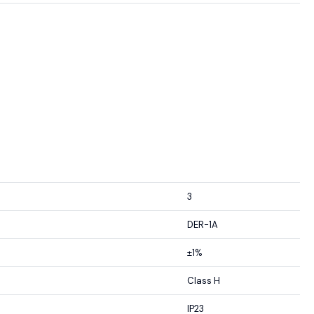
3
DER-1A
±1%
Class H
IP23