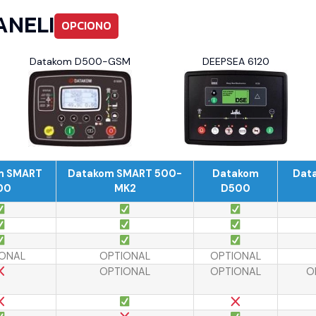
ANELI
OPCIONO
Datakom D500-GSM
DEEPSEA 6120
m SMART
Datakom SMART 500-
Datakom
Dat
00
MK2
D500
ONAL
OPTIONAL
OPTIONAL
OPTIONAL
OPTIONAL
O