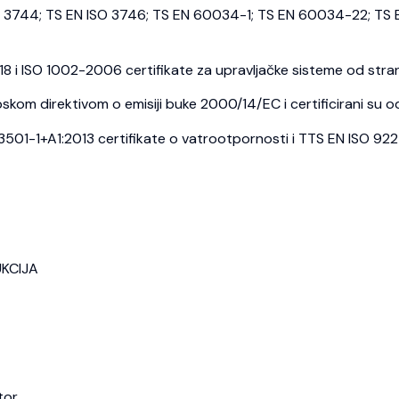
3744; TS EN ISO 3746; TS EN 60034-1; TS EN 60034-22; TS E
i ISO 1002-2006 certifikate za upravljačke sisteme od strane
kom direktivom o emisiji buke 2000/14/EC i certificirani su o
1-1+A1:2013 certifikate o vatrootpornosti i TTS EN ISO 9227 c
UKCIJA
tor