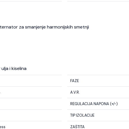
 alternator za smanjenje harmonijskih smetnji
lja i kiselina
FAZE
4
A.V.R.
REGULACIJA NAPONA (+/-)
TIP IZOLACIJE
less
ZAŠTITA