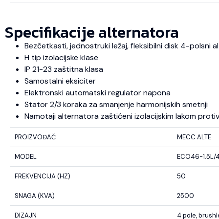
Specifikacije alternatora
Bezčetkasti, jednostruki ležaj, fleksibilni disk 4-polsni
H tip izolacijske klase
IP 21-23 zaštitna klasa
Samostalni eksiciter
Elektronski automatski regulator napona
Stator 2/3 koraka za smanjenje harmonijskih smetnji
Namotaji alternatora zaštićeni izolacijskim lakom protiv u
PROIZVOĐAČ
MECC ALTE
MODEL
ECO46-1.5L/
FREKVENCIJA (HZ)
50
SNAGA (KVA)
2500
DIZAJN
4 pole, brush