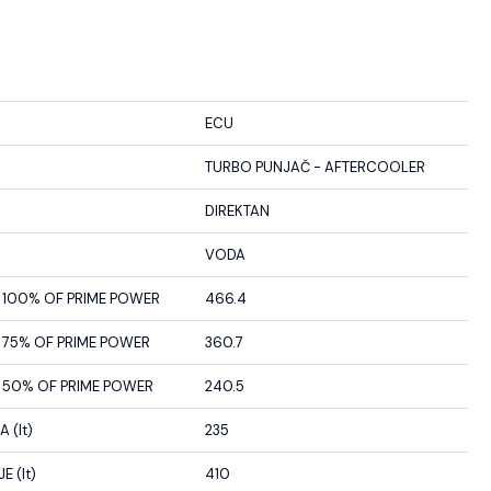
ECU
TURBO PUNJAČ - AFTERCOOLER
DIREKTAN
VODA
100% OF PRIME POWER
466.4
75% OF PRIME POWER
360.7
50% OF PRIME POWER
240.5
 (lt)
235
 (lt)
410