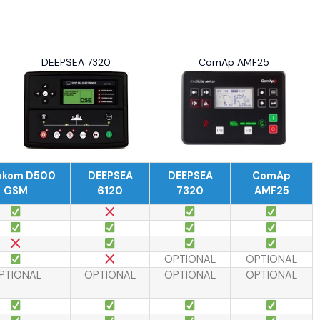
DEEPSEA 7320
ComAp AMF25
akom D500
DEEPSEA
DEEPSEA
ComAp
GSM
6120
7320
AMF25
OPTIONAL
OPTIONAL
PTIONAL
OPTIONAL
OPTIONAL
OPTIONAL