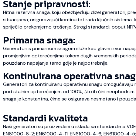
Stanje pripravnosti:
Hitna rezervna snaga, koju obezbjeđuju dizel generatori, pre
situacijama, osiguravajući kontinuitet rada ključnih sistema.
spriječilo prekomjerno trošenje. Strogi standardi, poput NFP
Primarna snaga:
Generatori s primarnom snagom služe kao glavni izvor napaja
promjenjivim opterećenjima tokom dugih vremenskih perioda, št
pouzdano napajanje tamo gdje je najpotrebnije.
Kontinuirana operativna snag
Generatori za kontinuiranu operativnu snagu omogućavaju ne
pod stalnim opterećenjem od 100%, što ih čini neophodnim za
snaga je konstantna, čime se osigurava nesmetano i pouzda
Standardi kvaliteta
Naši generatori su proizvedeni u skladu sa standardima VD
EN61000-6-2; EN61000-4-11; EN61000-4-6; EN61000-4-5; 