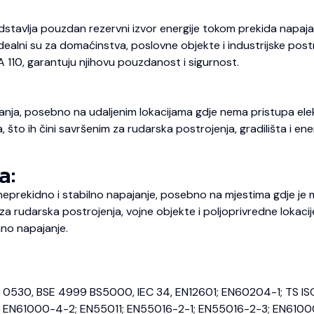
dstavlja pouzdan rezervni izvor energije tokom prekida napajan
 Idealni su za domaćinstva, poslovne objekte i industrijske pos
A 110, garantuju njihovu pouzdanost i sigurnost.
nja, posebno na udaljenim lokacijama gdje nema pristupa elekt
o ih čini savršenim za rudarska postrojenja, gradilišta i energ
a:
prekidno i stabilno napajanje, posebno na mjestima gdje je m
 rudarska postrojenja, vojne objekte i poljoprivredne lokaci
no napajanje.
E 0530, BSE 4999 BS5000, IEC 34, EN12601; EN60204-1; TS IS
EN61000-4-2; EN55011; EN55016-2-1; EN55016-2-3; EN6100