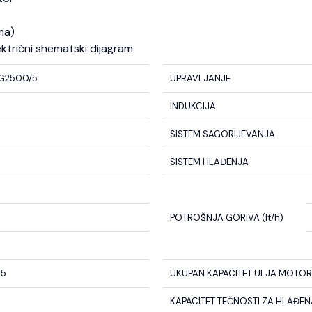
ma)
ektrični shematski dijagram
G2500/5
UPRAVLJANJE
INDUKCIJA
SISTEM SAGORIJEVANJA
SISTEM HLAĐENJA
POTROŠNJA GORIVA (lt/h)
85
UKUPAN KAPACITET ULJA MOTORA
KAPACITET TEČNOSTI ZA HLAĐENJE