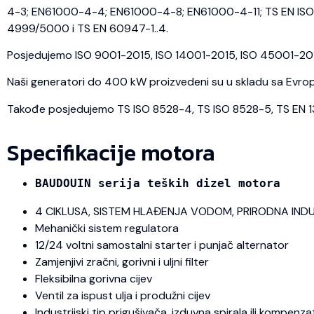
4-3; EN61000-4-4; EN61000-4-8; EN61000-4-11; TS EN ISO 
4999/5000 i TS EN 60947-1..4.
Posjedujemo ISO 9001-2015, ISO 14001-2015, ISO 45001-2018 
Naši generatori do 400 kW proizvedeni su u skladu sa Evrops
Takođe posjedujemo TS ISO 8528-4, TS ISO 8528-5, TS EN 1350
Specifikacije motora
BAUDOUIN serija teških dizel motora
4 CIKLUSA, SISTEM HLAĐENJA VODOM, PRIRODNA IND
Mehanički sistem regulatora
12/24 voltni samostalni starter i punjač alternator
Zamjenjivi zračni, gorivni i uljni filter
Fleksibilna gorivna cijev
Ventil za ispust ulja i produžni cijev
Industrijski tip prigušivača, izduvna spirala ili kompenza