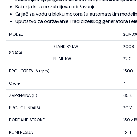
Baterija koja ne zahtijeva održavanje
Grijač za vodu u bloku motora (u automatskim modeli
Uputstvo za održavanje i rad dizelskog generatora i el
MODEL
20M33
STAND BY kW
2009
SNAGA
PRIME kW
2210
BROJ OBRTAJA (rpm)
1500
Cycle
4
ZAPREMINA (lt)
65.4
BROJ CILINDARA
20 V
BORE AND STROKE
150 x 1
KOMPRESIJA
15 : 1