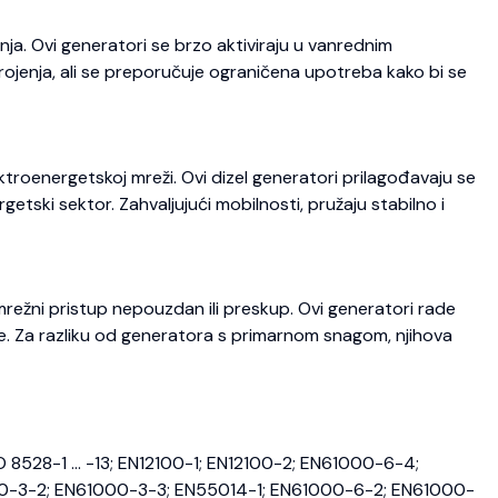
ja. Ovi generatori se brzo aktiviraju u vanrednim
trojenja, ali se preporučuje ograničena upotreba kako bi se
roenergetskoj mreži. Ovi dizel generatori prilagođavaju se
etski sektor. Zahvaljujući mobilnosti, pružaju stabilno i
režni pristup nepouzdan ili preskup. Ovi generatori rade
je. Za razliku od generatora s primarnom snagom, njihova
O 8528-1 … -13; EN12100-1; EN12100-2; EN61000-6-4;
0-3-2; EN61000-3-3; EN55014-1; EN61000-6-2; EN61000-