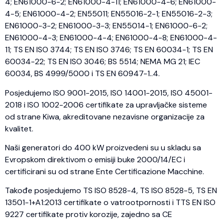
4; EN61000-6-2; EN61000-4-11; EN61000-4-6; EN61000-
4-5; EN61000-4-2; EN55011; EN55016-2-1; EN55016-2-3;
EN61000-3-2; EN61000-3-3; EN55014-1; EN61000-6-2;
EN61000-4-3; EN61000-4-4; EN61000-4-8; EN61000-4-
11; TS EN ISO 3744; TS EN ISO 3746; TS EN 60034-1; TS EN
60034-22; TS EN ISO 3046; BS 5514; NEMA MG 21; IEC
60034, BS 4999/5000 i TS EN 60947-1..4.
Posjedujemo ISO 9001-2015, ISO 14001-2015, ISO 45001-
2018 i ISO 1002-2006 certifikate za upravljačke sisteme
od strane Kiwa, akreditovane nezavisne organizacije za
kvalitet.
Naši generatori do 400 kW proizvedeni su u skladu sa
Evropskom direktivom o emisiji buke 2000/14/EC i
certificirani su od strane Ente Certificazione Macchine.
Takođe posjedujemo TS ISO 8528-4, TS ISO 8528-5, TS EN
13501-1+A1:2013 certifikate o vatrootpornosti i TTS EN ISO
9227 certifikate protiv korozije, zajedno sa CE