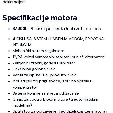
deklaracijom.
Specifikacije motora
BAUDOUIN serija teških dizel motora
4 CIKLUSA, SISTEM HLAĐENJA VODOM, PRIRODNA
INDUKCIJA
Mehanički sistem regulatora
12/24 voltni samostalni starter i punjač alternator
Zamjenjivi zračni, gorivni i uljni filter
Fleksibilna gorivna cijev
Ventil za ispust ulja i produžni cijev
Industrijski tip prigušivača, izduvna spirala ili
kompenzator
Baterija koja ne zahtijeva održavanje
Grijač za vodu u bloku motora (u automatskim
modelima)
Uputstvo za održavanje i rad dizelskog generatora i