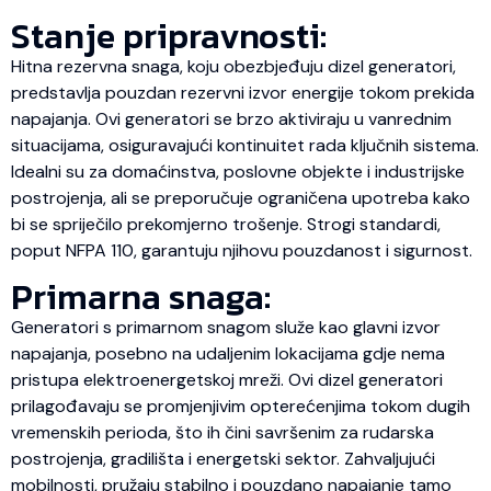
Stanje pripravnosti:
Hitna rezervna snaga, koju obezbjeđuju dizel generatori,
predstavlja pouzdan rezervni izvor energije tokom prekida
napajanja. Ovi generatori se brzo aktiviraju u vanrednim
situacijama, osiguravajući kontinuitet rada ključnih sistema.
Idealni su za domaćinstva, poslovne objekte i industrijske
postrojenja, ali se preporučuje ograničena upotreba kako
bi se spriječilo prekomjerno trošenje. Strogi standardi,
poput NFPA 110, garantuju njihovu pouzdanost i sigurnost.
Primarna snaga:
Generatori s primarnom snagom služe kao glavni izvor
napajanja, posebno na udaljenim lokacijama gdje nema
pristupa elektroenergetskoj mreži. Ovi dizel generatori
prilagođavaju se promjenjivim opterećenjima tokom dugih
vremenskih perioda, što ih čini savršenim za rudarska
postrojenja, gradilišta i energetski sektor. Zahvaljujući
mobilnosti, pružaju stabilno i pouzdano napajanje tamo