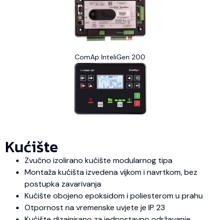
ComAp InteliGen 200
Kućište
Zvučno izolirano kućište modularnog tipa
Montaža kućišta izvedena vijkom i navrtkom, bez
postupka zavarivanja
Kućište obojeno epoksidom i poliesterom u prahu
Otpornost na vremenske uvjete je IP 23
Kućište dizajnirano za jednostavno održavanje