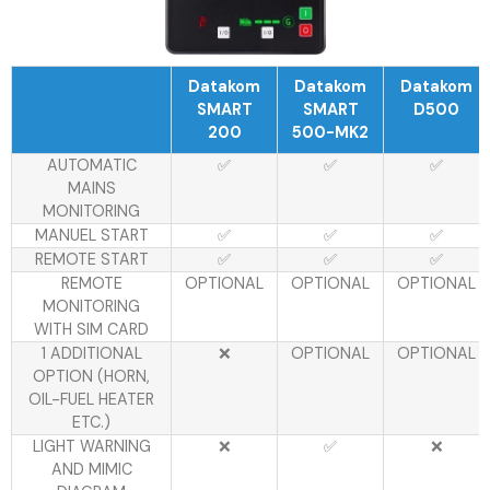
Datakom
Datakom
Datakom
SMART
SMART
D500
200
500-MK2
AUTOMATIC
✅
✅
✅
MAINS
MONITORING
MANUEL START
✅
✅
✅
REMOTE START
✅
✅
✅
REMOTE
OPTIONAL
OPTIONAL
OPTIONAL
MONITORING
WITH SIM CARD
1 ADDITIONAL
❌
OPTIONAL
OPTIONAL
OPTION (HORN,
OIL-FUEL HEATER
ETC.)
LIGHT WARNING
❌
✅
❌
AND MIMIC