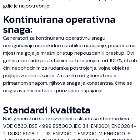
gdje je najpotrebnije.
Kontinuirana operativna
snaga:
Generatori za kontinuiranu operativnu snagu
omogućavaju neprekidno i stabilno napajanje, posebno na
mjestima gdje je mrežni pristup nepouzdan ili preskup. Ovi
generatori rade pod stalnim opterećenjem od 100%, što ih
čini neophodnim za rudarska postrojenja, vojne objekte i
poljoprivredne lokacije. Za razliku od generatora s
primarnom snagom, njihova snaga je konstantna, čime se
osigurava nesmetano i pouzdano napajanje.
Standardi kvaliteta
Naši generatori su proizvedeni u skladu sa standardima
VDE 0530, BSE 4999 BS5000, IEC 34, EN12601; EN60204-
1; TS ISO 8528-1 … -13; EN12100-1; EN12100-2; EN61000-6-