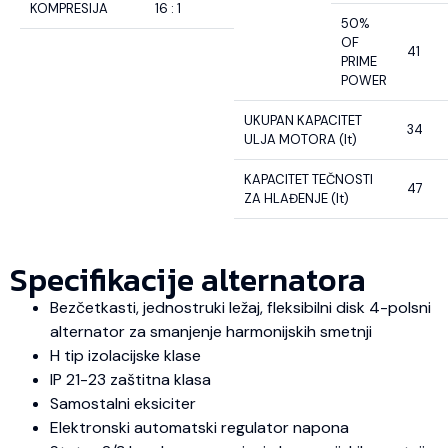
KOMPRESIJA
16 : 1
50%
OF
41
PRIME
POWER
UKUPAN KAPACITET
34
ULJA MOTORA (lt)
KAPACITET TEČNOSTI
47
ZA HLAĐENJE (lt)
Specifikacije alternatora
Bezčetkasti, jednostruki ležaj, fleksibilni disk 4-polsni
alternator za smanjenje harmonijskih smetnji
H tip izolacijske klase
IP 21-23 zaštitna klasa
Samostalni eksiciter
Elektronski automatski regulator napona