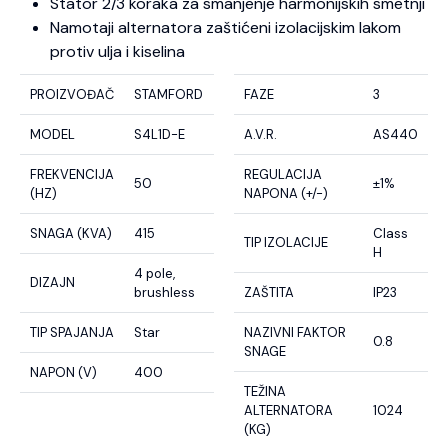
Stator 2/3 koraka za smanjenje harmonijskih smetnji
Namotaji alternatora zaštićeni izolacijskim lakom
protiv ulja i kiselina
PROIZVOĐAČ
STAMFORD
FAZE
3
MODEL
S4L1D-E
A.V.R.
AS440
FREKVENCIJA
REGULACIJA
50
±1%
(HZ)
NAPONA (+/-)
SNAGA (KVA)
415
Class
TIP IZOLACIJE
H
4 pole,
DIZAJN
brushless
ZAŠTITA
IP23
TIP SPAJANJA
Star
NAZIVNI FAKTOR
0.8
SNAGE
NAPON (V)
400
TEŽINA
ALTERNATORA
1024
(KG)