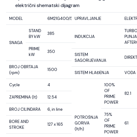
električni shematski dijagram
MODEL
6M21G400/5
UPRAVLJANJE
ELEKT
STAND
TURB
385
BY kW
INDUKCIJA
PUNJA
AFTE
SNAGA
PRIME
350
kW
SISTEM
DIREK
SAGORIJEVANJA
BROJ OBRTAJA
1500
(rpm)
SISTEM HLAĐENJA
VODA
Cycle
4
100%
OF
82.1
PRIME
ZAPREMINA (lt)
12.54
POWER
BROJ CILINDARA
6, in line
75%
POTROŠNJA
OF
BORE AND
GORIVA
61
127 x 165
PRIME
STROKE
(lt/h)
POWER