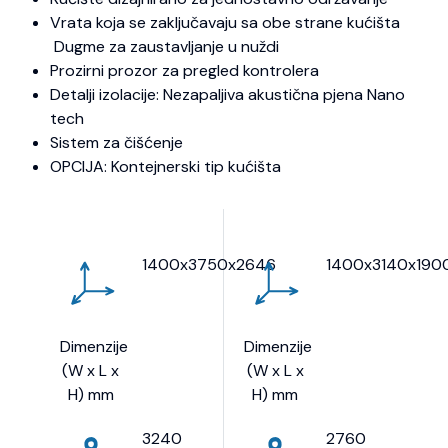
Vrata koja se zaključavaju sa obe strane kućišta
Dugme za zaustavljanje u nuždi
Prozirni prozor za pregled kontrolera
Detalji izolacije: Nezapaljiva akustična pjena Nano
tech
Sistem za čišćenje
OPCIJA: Kontejnerski tip kućišta
1400x3750x2646
1400x3140x190
Dimenzije
Dimenzije
(W x L x
(W x L x
H) mm
H) mm
3240
2760