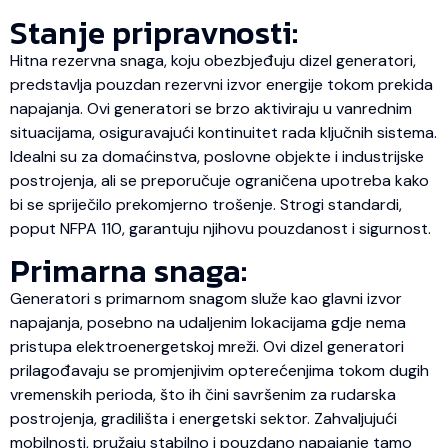
Stanje pripravnosti:
Hitna rezervna snaga, koju obezbjeđuju dizel generatori,
predstavlja pouzdan rezervni izvor energije tokom prekida
napajanja. Ovi generatori se brzo aktiviraju u vanrednim
situacijama, osiguravajući kontinuitet rada ključnih sistema.
Idealni su za domaćinstva, poslovne objekte i industrijske
postrojenja, ali se preporučuje ograničena upotreba kako
bi se spriječilo prekomjerno trošenje. Strogi standardi,
poput NFPA 110, garantuju njihovu pouzdanost i sigurnost.
Primarna snaga:
Generatori s primarnom snagom služe kao glavni izvor
napajanja, posebno na udaljenim lokacijama gdje nema
pristupa elektroenergetskoj mreži. Ovi dizel generatori
prilagođavaju se promjenjivim opterećenjima tokom dugih
vremenskih perioda, što ih čini savršenim za rudarska
postrojenja, gradilišta i energetski sektor. Zahvaljujući
mobilnosti, pružaju stabilno i pouzdano napajanje tamo