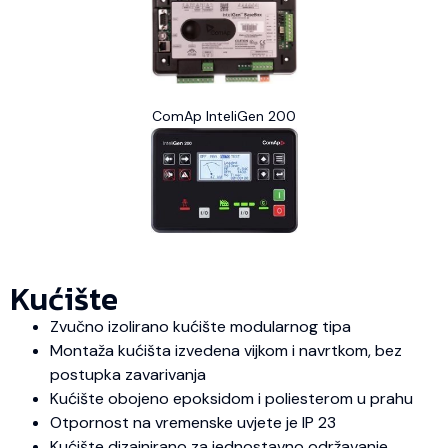
ComAp InteliGen 200
Kućište
Zvučno izolirano kućište modularnog tipa
Montaža kućišta izvedena vijkom i navrtkom, bez
postupka zavarivanja
Kućište obojeno epoksidom i poliesterom u prahu
Otpornost na vremenske uvjete je IP 23
Kućište dizajnirano za jednostavno održavanje