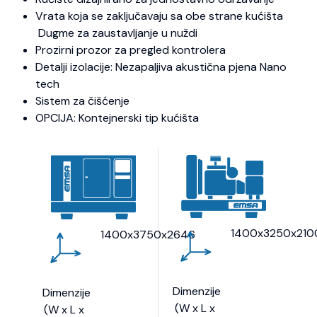
Vrata koja se zaključavaju sa obe strane kućišta
Dugme za zaustavljanje u nuždi
Prozirni prozor za pregled kontrolera
Detalji izolacije: Nezapaljiva akustična pjena Nano
tech
Sistem za čišćenje
OPCIJA: Kontejnerski tip kućišta
1400x3250x210
1400x3750x2646
Dimenzije
Dimenzije
(W x L x
(W x L x