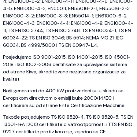
4; EN61000-6-2; EN61000-4-11; EN61000-4-6; EN61000-
4-5; EN61000-4-2; EN55011; EN55016-2-1; EN55016-2-3;
EN61000-3-2; EN61000-3-3; EN55014-1; EN61000-6-2;
EN61000-4-3; EN61000-4-4; EN61000-4-8; EN61000-4-
11; TS EN ISO 3744; TS EN ISO 3746; TS EN 60034-1; TS EN
60034-22; TS EN ISO 3046; BS 5514; NEMA MG 21; IEC
60034, BS 4999/5000 i TS EN 60947-1..4.
Posjedujemo ISO 9001-2015, ISO 14001-2015, ISO 45001-
2018 i ISO 1002-2006 certifikate za upravljačke sisteme
od strane Kiwa, akreditovane nezavisne organizacije za
kvalitet.
Naši generatori do 400 kW proizvedeni su u skladu sa
Evropskom direktivom o emisiji buke 2000/14/EC i
certificirani su od strane Ente Certificazione Macchine.
Takođe posjedujemo TS ISO 8528-4, TS ISO 8528-5, TS EN
13501-1+A1:2013 certifikate o vatrootpornosti i TTS EN ISO
9227 certifikate protiv korozije, zajedno sa CE