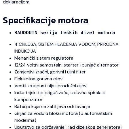
deklaracijom.
Specifikacije motora
BAUDOUIN serija teških dizel motora
4 CIKLUSA, SISTEM HLAĐENJA VODOM, PRIRODNA
INDUKCIJA
Mehanički sistem regulatora
12/24 voltni samostalni starter i punjač alternator
Zamjenjivi zračni, gorivni i uljni filter
Fleksibilna gorivna cijev
Ventil za ispust ulja i produžni cijev
Industrijski tip prigušivača, izduvna spirala ili
kompenzator
Baterija koja ne zahtijeva održavanje
Grijač za vodu u bloku motora (u automatskim
modelima)
Uputstvo za održavanje i rad dizelskog generatora i