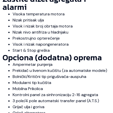
alarmi
Visoka temperatura motora
Nizak pritisak ulja
Visok i nizak broj obrtaja motora
Nizak nivo antifriza u hladnjaku
Prekostrujno opterećenje
Visok i nizak napongeneratora
Start & Stop greška
Opciona (dodatna) oprema
Ampermetar punjenja
Prekidač u livenom kućištu (za automatske modele)
Bolnički/Kritični tip prigušivača-auspuha
Modularni tip kućišta
Mobilna Prikolica
Kontrolni panel za sinhronizaciju 2-16 agregata
3 pole/4 pole automatski transfer panel (A.T.S.)
Grijač ulja i goriva
Grijač alternatora