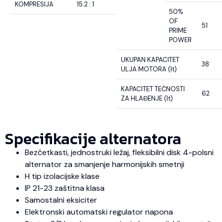
KOMPRESIJA
15.2 : 1
50%
OF
51
PRIME
POWER
UKUPAN KAPACITET
38
ULJA MOTORA (lt)
KAPACITET TEČNOSTI
62
ZA HLAĐENJE (lt)
Specifikacije alternatora
Bezčetkasti, jednostruki ležaj, fleksibilni disk 4-polsni
alternator za smanjenje harmonijskih smetnji
H tip izolacijske klase
IP 21-23 zaštitna klasa
Samostalni eksiciter
Elektronski automatski regulator napona