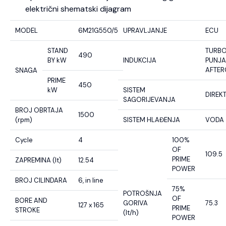
električni shematski dijagram
MODEL
6M21G550/5
UPRAVLJANJE
ECU
STAND
TURB
490
BY kW
INDUKCIJA
PUNJA
AFTE
SNAGA
PRIME
450
kW
SISTEM
DIREK
SAGORIJEVANJA
BROJ OBRTAJA
1500
(rpm)
SISTEM HLAĐENJA
VODA
Cycle
4
100%
OF
109.5
PRIME
ZAPREMINA (lt)
12.54
POWER
BROJ CILINDARA
6, in line
75%
POTROŠNJA
OF
BORE AND
GORIVA
75.3
127 x 165
PRIME
STROKE
(lt/h)
POWER