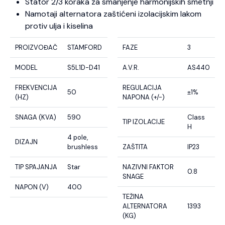
Stator 2/3 koraka za smanjenje harmonijskih smetnji
Namotaji alternatora zaštićeni izolacijskim lakom
protiv ulja i kiselina
PROIZVOĐAČ
STAMFORD
FAZE
3
MODEL
S5L1D-D41
A.V.R.
AS440
FREKVENCIJA
REGULACIJA
50
±1%
(HZ)
NAPONA (+/-)
SNAGA (KVA)
590
Class
TIP IZOLACIJE
H
4 pole,
DIZAJN
brushless
ZAŠTITA
IP23
TIP SPAJANJA
Star
NAZIVNI FAKTOR
0.8
SNAGE
NAPON (V)
400
TEŽINA
ALTERNATORA
1393
(KG)