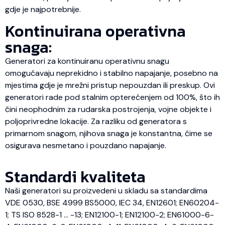
gdje je najpotrebnije.
Kontinuirana operativna
snaga:
Generatori za kontinuiranu operativnu snagu
omogućavaju neprekidno i stabilno napajanje, posebno na
mjestima gdje je mrežni pristup nepouzdan ili preskup. Ovi
generatori rade pod stalnim opterećenjem od 100%, što ih
čini neophodnim za rudarska postrojenja, vojne objekte i
poljoprivredne lokacije. Za razliku od generatora s
primarnom snagom, njihova snaga je konstantna, čime se
osigurava nesmetano i pouzdano napajanje.
Standardi kvaliteta
Naši generatori su proizvedeni u skladu sa standardima
VDE 0530, BSE 4999 BS5000, IEC 34, EN12601; EN60204-
1; TS ISO 8528-1 … -13; EN12100-1; EN12100-2; EN61000-6-