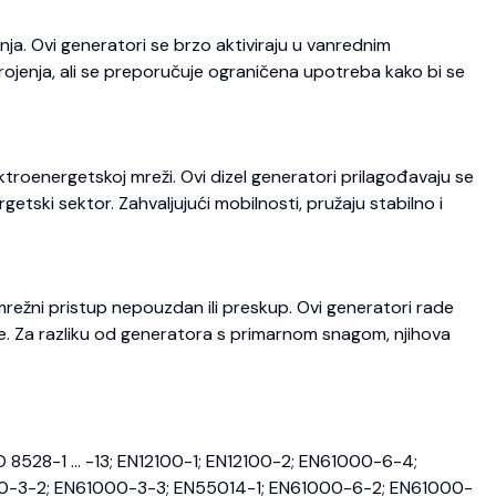
ja. Ovi generatori se brzo aktiviraju u vanrednim
trojenja, ali se preporučuje ograničena upotreba kako bi se
roenergetskoj mreži. Ovi dizel generatori prilagođavaju se
etski sektor. Zahvaljujući mobilnosti, pružaju stabilno i
režni pristup nepouzdan ili preskup. Ovi generatori rade
je. Za razliku od generatora s primarnom snagom, njihova
O 8528-1 … -13; EN12100-1; EN12100-2; EN61000-6-4;
0-3-2; EN61000-3-3; EN55014-1; EN61000-6-2; EN61000-