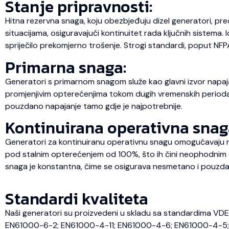
Stanje pripravnosti:
Hitna rezervna snaga, koju obezbjeđuju dizel generatori, pre
situacijama, osiguravajući kontinuitet rada ključnih sistema.
spriječilo prekomjerno trošenje. Strogi standardi, poput NFP
Primarna snaga:
Generatori s primarnom snagom služe kao glavni izvor napaja
promjenjivim opterećenjima tokom dugih vremenskih perioda, št
pouzdano napajanje tamo gdje je najpotrebnije.
Kontinuirana operativna snag
Generatori za kontinuiranu operativnu snagu omogućavaju ne
pod stalnim opterećenjem od 100%, što ih čini neophodnim za
snaga je konstantna, čime se osigurava nesmetano i pouzda
Standardi kvaliteta
Naši generatori su proizvedeni u skladu sa standardima VD
EN61000-6-2; EN61000-4-11; EN61000-4-6; EN61000-4-5; 