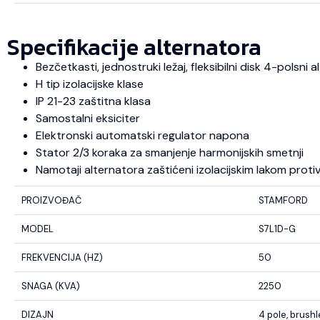
Specifikacije alternatora
Bezčetkasti, jednostruki ležaj, fleksibilni disk 4-polsni
H tip izolacijske klase
IP 21-23 zaštitna klasa
Samostalni eksiciter
Elektronski automatski regulator napona
Stator 2/3 koraka za smanjenje harmonijskih smetnji
Namotaji alternatora zaštićeni izolacijskim lakom protiv u
PROIZVOĐAČ
STAMFORD
MODEL
S7L1D-G
FREKVENCIJA (HZ)
50
SNAGA (KVA)
2250
DIZAJN
4 pole, brush