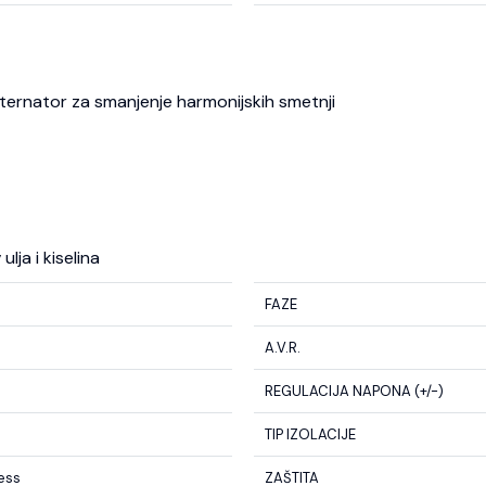
 alternator za smanjenje harmonijskih smetnji
lja i kiselina
FAZE
A.V.R.
REGULACIJA NAPONA (+/-)
TIP IZOLACIJE
less
ZAŠTITA