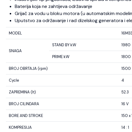
Baterija koja ne zahtijeva održavanje
Grijač za vodu u bloku motora (u automatskim modeli
Uputstvo za održavanje i rad dizelskog generatora i el
MODEL
16M3
STAND BY kW
1980
SNAGA
PRIME kW
1800
BROJ OBRTAJA (rpm)
1500
Cycle
4
ZAPREMINA (lt)
52.3
BROJ CILINDARA
16 V
BORE AND STROKE
150 x 
KOMPRESIJA
14 : 1