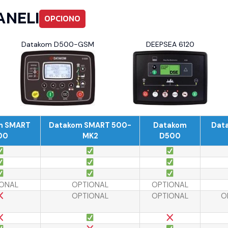
ANELI
OPCIONO
Datakom D500-GSM
DEEPSEA 6120
m SMART
Datakom SMART 500-
Datakom
Dat
00
MK2
D500
ONAL
OPTIONAL
OPTIONAL
OPTIONAL
OPTIONAL
O