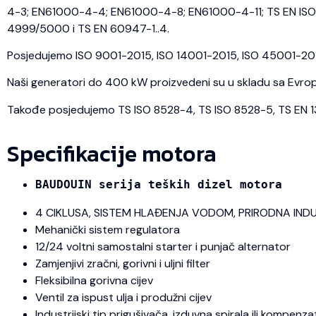
4-3; EN61000-4-4; EN61000-4-8; EN61000-4-11; TS EN ISO 
4999/5000 i TS EN 60947-1..4.
Posjedujemo ISO 9001-2015, ISO 14001-2015, ISO 45001-2018 
Naši generatori do 400 kW proizvedeni su u skladu sa Evrops
Takođe posjedujemo TS ISO 8528-4, TS ISO 8528-5, TS EN 1350
Specifikacije motora
BAUDOUIN serija teških dizel motora
4 CIKLUSA, SISTEM HLAĐENJA VODOM, PRIRODNA IND
Mehanički sistem regulatora
12/24 voltni samostalni starter i punjač alternator
Zamjenjivi zračni, gorivni i uljni filter
Fleksibilna gorivna cijev
Ventil za ispust ulja i produžni cijev
Industrijski tip prigušivača, izduvna spirala ili kompenza