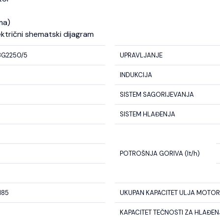
ma)
ektrični shematski dijagram
3G2250/5
UPRAVLJANJE
INDUKCIJA
SISTEM SAGORIJEVANJA
SISTEM HLAĐENJA
POTROŠNJA GORIVA (lt/h)
185
UKUPAN KAPACITET ULJA MOTORA
KAPACITET TEČNOSTI ZA HLAĐENJE