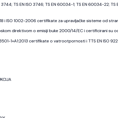
3744; TS EN ISO 3746; TS EN 60034-1; TS EN 60034-22; TS E
i ISO 1002-2006 certifikate za upravljačke sisteme od strane
kom direktivom o emisiji buke 2000/14/EC i certificirani su o
1-1+A1:2013 certifikate o vatrootpornosti i TTS EN ISO 9227 c
UKCIJA
tor