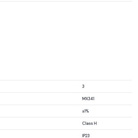
3
MX341
±1%
Class H
IP23