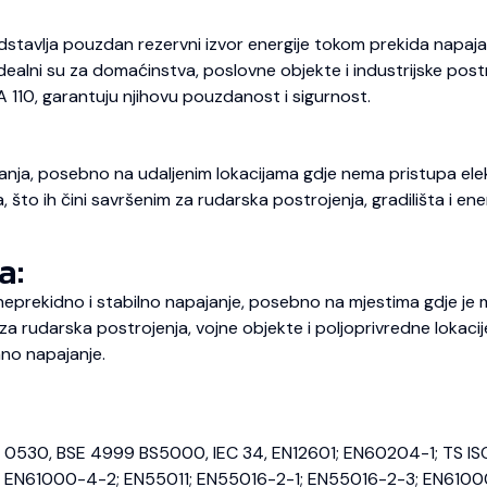
dstavlja pouzdan rezervni izvor energije tokom prekida napajan
 Idealni su za domaćinstva, poslovne objekte i industrijske pos
A 110, garantuju njihovu pouzdanost i sigurnost.
nja, posebno na udaljenim lokacijama gdje nema pristupa elekt
o ih čini savršenim za rudarska postrojenja, gradilišta i energ
a:
prekidno i stabilno napajanje, posebno na mjestima gdje je m
 rudarska postrojenja, vojne objekte i poljoprivredne lokaci
no napajanje.
E 0530, BSE 4999 BS5000, IEC 34, EN12601; EN60204-1; TS IS
EN61000-4-2; EN55011; EN55016-2-1; EN55016-2-3; EN6100