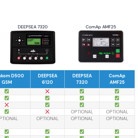
DEEPSEA 7320
ComAp AMF25
akom D500
DEEPSEA
DEEPSEA
ComAp
GSM
6120
7320
AMF25
OPTIONAL
OPTIONAL
PTIONAL
OPTIONAL
OPTIONAL
OPTIONAL