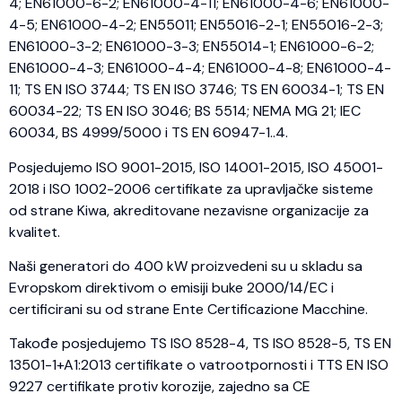
4; EN61000-6-2; EN61000-4-11; EN61000-4-6; EN61000-
4-5; EN61000-4-2; EN55011; EN55016-2-1; EN55016-2-3;
EN61000-3-2; EN61000-3-3; EN55014-1; EN61000-6-2;
EN61000-4-3; EN61000-4-4; EN61000-4-8; EN61000-4-
11; TS EN ISO 3744; TS EN ISO 3746; TS EN 60034-1; TS EN
60034-22; TS EN ISO 3046; BS 5514; NEMA MG 21; IEC
60034, BS 4999/5000 i TS EN 60947-1..4.
Posjedujemo ISO 9001-2015, ISO 14001-2015, ISO 45001-
2018 i ISO 1002-2006 certifikate za upravljačke sisteme
od strane Kiwa, akreditovane nezavisne organizacije za
kvalitet.
Naši generatori do 400 kW proizvedeni su u skladu sa
Evropskom direktivom o emisiji buke 2000/14/EC i
certificirani su od strane Ente Certificazione Macchine.
Takođe posjedujemo TS ISO 8528-4, TS ISO 8528-5, TS EN
13501-1+A1:2013 certifikate o vatrootpornosti i TTS EN ISO
9227 certifikate protiv korozije, zajedno sa CE