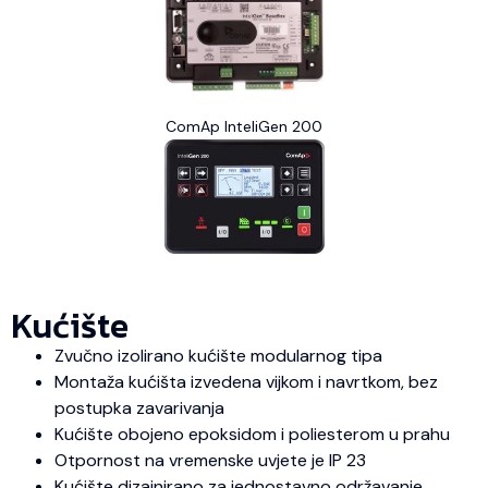
ComAp InteliGen 200
Kućište
Zvučno izolirano kućište modularnog tipa
Montaža kućišta izvedena vijkom i navrtkom, bez
postupka zavarivanja
Kućište obojeno epoksidom i poliesterom u prahu
Otpornost na vremenske uvjete je IP 23
Kućište dizajnirano za jednostavno održavanje