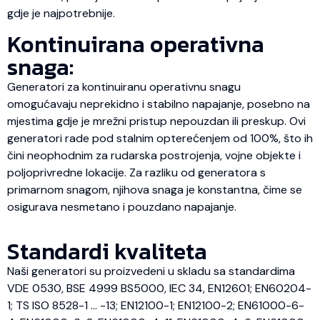
gdje je najpotrebnije.
Kontinuirana operativna
snaga:
Generatori za kontinuiranu operativnu snagu
omogućavaju neprekidno i stabilno napajanje, posebno na
mjestima gdje je mrežni pristup nepouzdan ili preskup. Ovi
generatori rade pod stalnim opterećenjem od 100%, što ih
čini neophodnim za rudarska postrojenja, vojne objekte i
poljoprivredne lokacije. Za razliku od generatora s
primarnom snagom, njihova snaga je konstantna, čime se
osigurava nesmetano i pouzdano napajanje.
Standardi kvaliteta
Naši generatori su proizvedeni u skladu sa standardima
VDE 0530, BSE 4999 BS5000, IEC 34, EN12601; EN60204-
1; TS ISO 8528-1 … -13; EN12100-1; EN12100-2; EN61000-6-