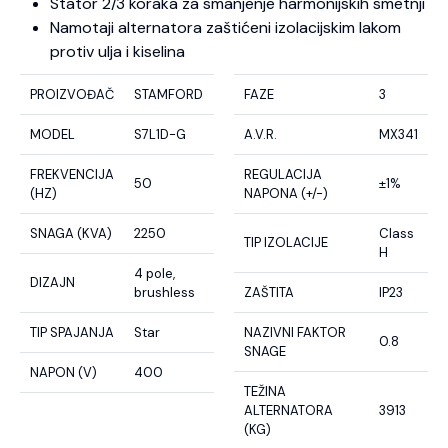
Stator 2/3 koraka za smanjenje harmonijskih smetnji
Namotaji alternatora zaštićeni izolacijskim lakom
protiv ulja i kiselina
PROIZVOĐAČ
STAMFORD
FAZE
3
MODEL
S7L1D-G
A.V.R.
MX341
FREKVENCIJA
REGULACIJA
50
±1%
(HZ)
NAPONA (+/-)
SNAGA (KVA)
2250
Class
TIP IZOLACIJE
H
4 pole,
DIZAJN
brushless
ZAŠTITA
IP23
TIP SPAJANJA
Star
NAZIVNI FAKTOR
0.8
SNAGE
NAPON (V)
400
TEŽINA
ALTERNATORA
3913
(KG)