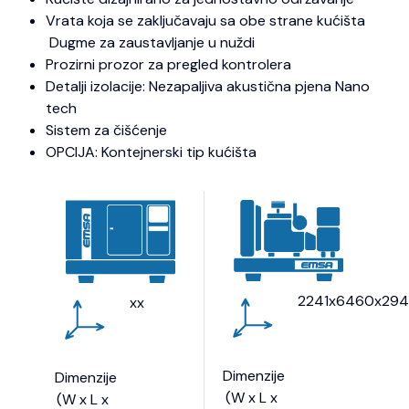
Vrata koja se zaključavaju sa obe strane kućišta
Dugme za zaustavljanje u nuždi
Prozirni prozor za pregled kontrolera
Detalji izolacije: Nezapaljiva akustična pjena Nano
tech
Sistem za čišćenje
OPCIJA: Kontejnerski tip kućišta
2241x6460x294
xx
Dimenzije
Dimenzije
(W x L x
(W x L x