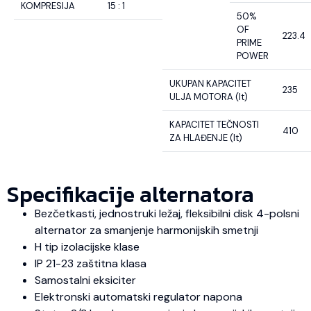
KOMPRESIJA
15 : 1
50%
OF
223.4
PRIME
POWER
UKUPAN KAPACITET
235
ULJA MOTORA (lt)
KAPACITET TEČNOSTI
410
ZA HLAĐENJE (lt)
Specifikacije alternatora
Bezčetkasti, jednostruki ležaj, fleksibilni disk 4-polsni
alternator za smanjenje harmonijskih smetnji
H tip izolacijske klase
IP 21-23 zaštitna klasa
Samostalni eksiciter
Elektronski automatski regulator napona