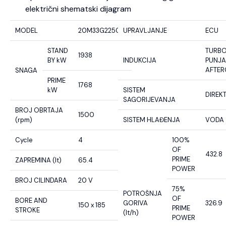
električni shematski dijagram
MODEL
20M33G2250/5
UPRAVLJANJE
ECU
STAND
TURB
1938
BY kW
INDUKCIJA
PUNJA
AFTE
SNAGA
PRIME
1768
kW
SISTEM
DIREK
SAGORIJEVANJA
BROJ OBRTAJA
1500
(rpm)
SISTEM HLAĐENJA
VODA
Cycle
4
100%
OF
432.8
PRIME
ZAPREMINA (lt)
65.4
POWER
BROJ CILINDARA
20 V
75%
POTROŠNJA
OF
BORE AND
GORIVA
326.9
150 x 185
PRIME
STROKE
(lt/h)
POWER