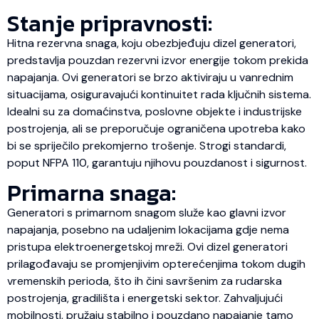
Stanje pripravnosti:
Hitna rezervna snaga, koju obezbjeđuju dizel generatori,
predstavlja pouzdan rezervni izvor energije tokom prekida
napajanja. Ovi generatori se brzo aktiviraju u vanrednim
situacijama, osiguravajući kontinuitet rada ključnih sistema.
Idealni su za domaćinstva, poslovne objekte i industrijske
postrojenja, ali se preporučuje ograničena upotreba kako
bi se spriječilo prekomjerno trošenje. Strogi standardi,
poput NFPA 110, garantuju njihovu pouzdanost i sigurnost.
Primarna snaga:
Generatori s primarnom snagom služe kao glavni izvor
napajanja, posebno na udaljenim lokacijama gdje nema
pristupa elektroenergetskoj mreži. Ovi dizel generatori
prilagođavaju se promjenjivim opterećenjima tokom dugih
vremenskih perioda, što ih čini savršenim za rudarska
postrojenja, gradilišta i energetski sektor. Zahvaljujući
mobilnosti, pružaju stabilno i pouzdano napajanje tamo