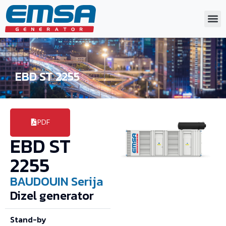
EBD ST 2255
PDF
EBD ST
2255
BAUDOUIN
Serija
Dizel generator
Stand-by