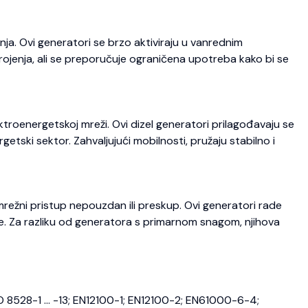
ja. Ovi generatori se brzo aktiviraju u vanrednim
trojenja, ali se preporučuje ograničena upotreba kako bi se
roenergetskoj mreži. Ovi dizel generatori prilagođavaju se
etski sektor. Zahvaljujući mobilnosti, pružaju stabilno i
režni pristup nepouzdan ili preskup. Ovi generatori rade
je. Za razliku od generatora s primarnom snagom, njihova
O 8528-1 … -13; EN12100-1; EN12100-2; EN61000-6-4;