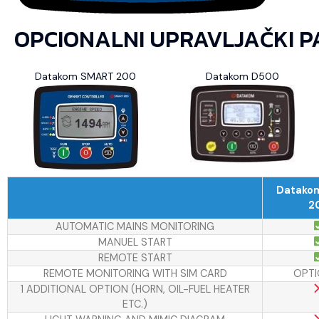
OPCIONALNI UPRAVLJAČKI P
Datakom SMART 200
Datakom D500
Datako
2
AUTOMATIC MAINS MONITORING
MANUEL START
REMOTE START
REMOTE MONITORING WITH SIM CARD
OPTI
1 ADDITIONAL OPTION (HORN, OIL-FUEL HEATER
ETC.)