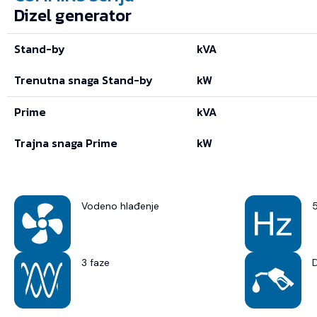
Dizel generator
Stand-by
kVA
Trenutna snaga Stand-by
kW
Prime
kVA
Trajna snaga Prime
kW
Vodeno hlađenje
3 faze
D