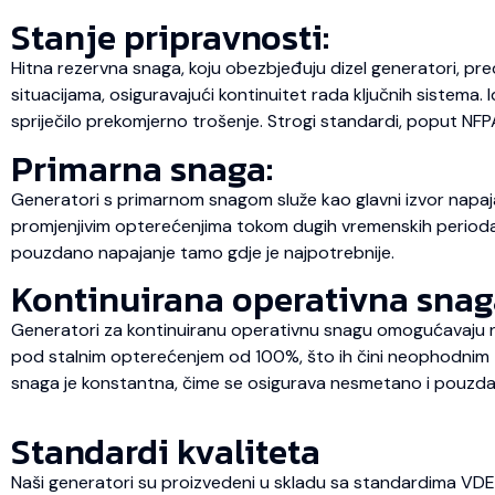
Stanje pripravnosti:
Hitna rezervna snaga, koju obezbjeđuju dizel generatori, pre
situacijama, osiguravajući kontinuitet rada ključnih sistema.
spriječilo prekomjerno trošenje. Strogi standardi, poput NFP
Primarna snaga:
Generatori s primarnom snagom služe kao glavni izvor napaja
promjenjivim opterećenjima tokom dugih vremenskih perioda, št
pouzdano napajanje tamo gdje je najpotrebnije.
Kontinuirana operativna snag
Generatori za kontinuiranu operativnu snagu omogućavaju ne
pod stalnim opterećenjem od 100%, što ih čini neophodnim za
snaga je konstantna, čime se osigurava nesmetano i pouzda
Standardi kvaliteta
Naši generatori su proizvedeni u skladu sa standardima VD