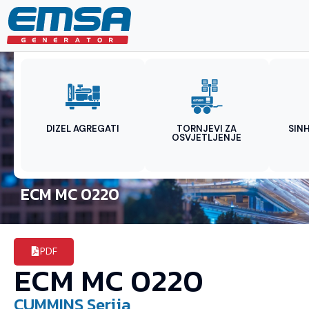
DIZEL AGREGATI
TORNJEVI ZA
SIN
OSVJETLJENJE
ECM MC 0220
PDF
ECM MC 0220
CUMMINS
Serija