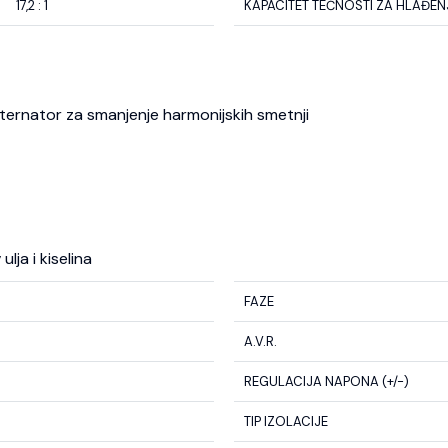
17,2 : 1
KAPACITET TEČNOSTI ZA HLAĐENJE
 alternator za smanjenje harmonijskih smetnji
lja i kiselina
FAZE
A.V.R.
REGULACIJA NAPONA (+/-)
TIP IZOLACIJE