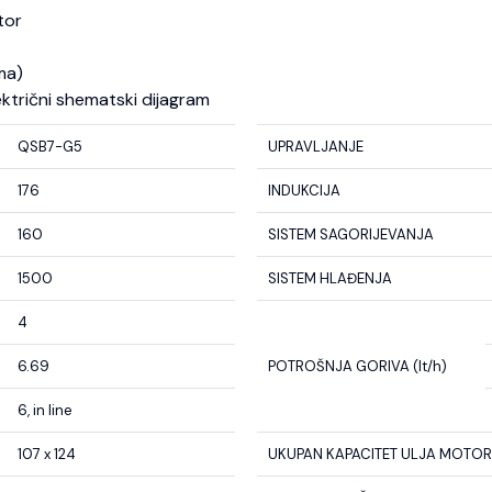
tor
ma)
ektrični shematski dijagram
QSB7-G5
UPRAVLJANJE
176
INDUKCIJA
160
SISTEM SAGORIJEVANJA
1500
SISTEM HLAĐENJA
4
6.69
POTROŠNJA GORIVA (lt/h)
6, in line
107 x 124
UKUPAN KAPACITET ULJA MOTORA