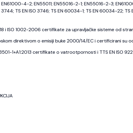
EN61000-4-2; EN55011; EN55016-2-1; EN55016-2-3; EN6100
3744; TS EN ISO 3746; TS EN 60034-1; TS EN 60034-22; TS E
i ISO 1002-2006 certifikate za upravljačke sisteme od strane
kom direktivom o emisiji buke 2000/14/EC i certificirani su o
1-1+A1:2013 certifikate o vatrootpornosti i TTS EN ISO 9227 c
UKCIJA