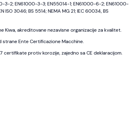
0-3-2; EN61000-3-3; EN55014-1; EN61000-6-2; EN61000-
N ISO 3046; BS 5514; NEMA MG 21; IEC 60034, BS
 Kiwa, akreditovane nezavisne organizacije za kvalitet.
d strane Ente Certificazione Macchine.
ertifikate protiv korozije, zajedno sa CE deklaracijom.