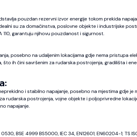
dstavlja pouzdan rezervni izvor energije tokom prekida napajan
 Idealni su za domaćinstva, poslovne objekte i industrijske pos
A 110, garantuju njihovu pouzdanost i sigurnost.
nja, posebno na udaljenim lokacijama gdje nema pristupa elekt
o ih čini savršenim za rudarska postrojenja, gradilišta i energ
a:
prekidno i stabilno napajanje, posebno na mjestima gdje je m
 rudarska postrojenja, vojne objekte i poljoprivredne lokaci
no napajanje.
E 0530, BSE 4999 BS5000, IEC 34, EN12601; EN60204-1; TS IS