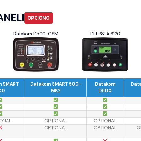
ANELI
OPCIONO
Datakom D500-GSM
DEEPSEA 6120
m SMART
Datakom SMART 500-
Datakom
Dat
00
MK2
D500
ONAL
OPTIONAL
OPTIONAL
OPTIONAL
OPTIONAL
O