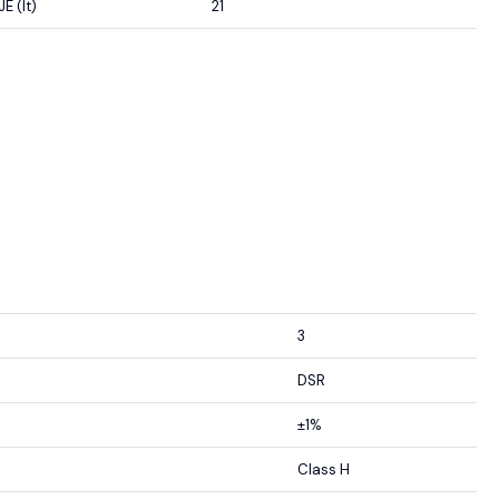
 (lt)
21
3
DSR
±1%
Class H