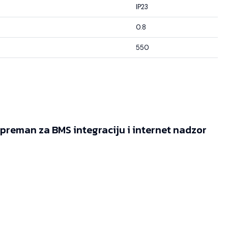
IP23
0.8
550
reman za BMS integraciju i internet nadzor