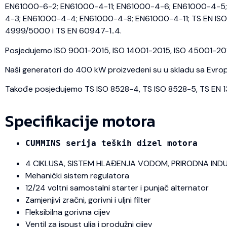
EN61000-6-2; EN61000-4-11; EN61000-4-6; EN61000-4-5; 
4-3; EN61000-4-4; EN61000-4-8; EN61000-4-11; TS EN ISO 
4999/5000 i TS EN 60947-1..4.
Posjedujemo ISO 9001-2015, ISO 14001-2015, ISO 45001-2018 
Naši generatori do 400 kW proizvedeni su u skladu sa Evrops
Takođe posjedujemo TS ISO 8528-4, TS ISO 8528-5, TS EN 1350
Specifikacije motora
CUMMINS serija teških dizel motora
4 CIKLUSA, SISTEM HLAĐENJA VODOM, PRIRODNA IND
Mehanički sistem regulatora
12/24 voltni samostalni starter i punjač alternator
Zamjenjivi zračni, gorivni i uljni filter
Fleksibilna gorivna cijev
Ventil za ispust ulja i produžni cijev