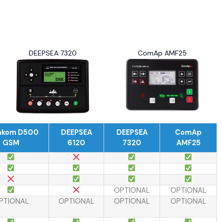
DEEPSEA 7320
ComAp AMF25
akom D500
DEEPSEA
DEEPSEA
ComAp
GSM
6120
7320
AMF25
OPTIONAL
OPTIONAL
PTIONAL
OPTIONAL
OPTIONAL
OPTIONAL