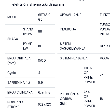
električni shematski dijagram
6BTA5.9-
UPRAVLJANJE
ELEKT
MODEL
G5
TURB
STAND
INDUKCIJA
PUNJA
88
BY kW
INTER
SNAGA
PRIME
SISTEM
80
DIREK
kW
SAGORIJEVANJA
BROJ OBRTAJA
SISTEM HLAĐENJA
VODA
1500
(rpm)
100%
Cycle
4
OF
25
PRIME
POWER
ZAPREMINA (lt)
5.9
75%
BROJ CILINDARA
6, in line
POTROŠNJA
OF
GORIVA
18
PRIME
BORE AND
(lt/h)
102 x 120
POWER
STROKE