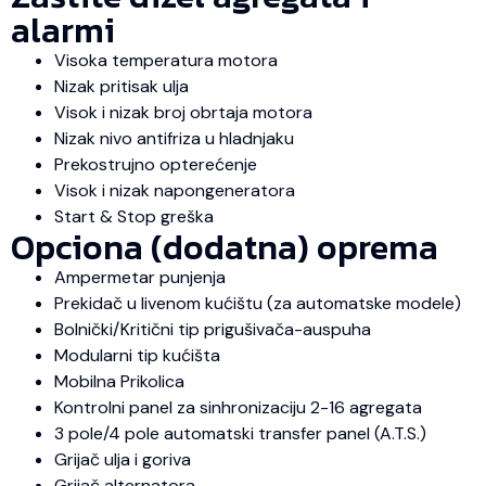
alarmi
Visoka temperatura motora
Nizak pritisak ulja
Visok i nizak broj obrtaja motora
Nizak nivo antifriza u hladnjaku
Prekostrujno opterećenje
Visok i nizak napongeneratora
Start & Stop greška
Opciona (dodatna) oprema
Ampermetar punjenja
Prekidač u livenom kućištu (za automatske modele)
Bolnički/Kritični tip prigušivača-auspuha
Modularni tip kućišta
Mobilna Prikolica
Kontrolni panel za sinhronizaciju 2-16 agregata
3 pole/4 pole automatski transfer panel (A.T.S.)
Grijač ulja i goriva
Grijač alternatora