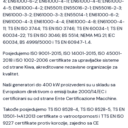
4; EN61000-6-2; EN61000-4-11; EN61000-4-6; EN61000-
4-5; EN61000-4-2; EN55011; EN55016-2-1; EN55016-2-3;
EN61000-3-2; EN61000-3-3; EN55014-1; EN61000-6-2;
EN61000-4-3; EN61000-4-4; EN61000-4-8; EN61000-4-
11; TS EN ISO 3744; TS EN ISO 3746; TS EN 60034-1; TS EN
60034-22; TS EN ISO 3046; BS 5514; NEMA MG 21; IEC
60034, BS 4999/5000 i TS EN 60947-1..4.
Posjedujemo ISO 9001-2015, ISO 14001-2015, ISO 45001-
2018 i ISO 1002-2006 certifikate za upravljačke sisteme
od strane Kiwa, akreditovane nezavisne organizacije za
kvalitet.
Naši generatori do 400 kW proizvedeni su u skladu sa
Evropskom direktivom o emisiji buke 2000/14/EC i
certificirani su od strane Ente Certificazione Macchine.
Takođe posjedujemo TS ISO 8528-4, TS ISO 8528-5, TS EN
13501-1+A1:2013 certifikate o vatrootpornosti i TTS EN ISO
9227 certifikate protiv korozije, zajedno sa CE