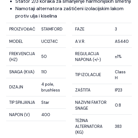
Stator 2/3 koraka za smanjenje harmonijskih smetnji
Namotaji alternatora zaštićeni izolacijskim lakom
protiv ulja i kiselina
PROIZVOĐAČ
STAMFORD
FAZE
3
MODEL
UCI274C
A.V.R.
AS440
FREKVENCIJA
REGULACIJA
50
±1%
(HZ)
NAPONA (+/-)
SNAGA (KVA)
110
Class
TIP IZOLACIJE
H
4 pole,
DIZAJN
brushless
ZAŠTITA
IP23
TIP SPAJANJA
Star
NAZIVNI FAKTOR
0.8
SNAGE
NAPON (V)
400
TEŽINA
ALTERNATORA
383
(KG)