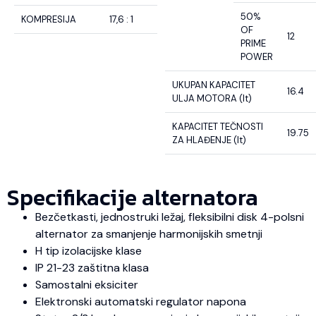
50%
KOMPRESIJA
17,6 : 1
OF
12
PRIME
POWER
UKUPAN KAPACITET
16.4
ULJA MOTORA (lt)
KAPACITET TEČNOSTI
19.75
ZA HLAĐENJE (lt)
Specifikacije alternatora
Bezčetkasti, jednostruki ležaj, fleksibilni disk 4-polsni
alternator za smanjenje harmonijskih smetnji
H tip izolacijske klase
IP 21-23 zaštitna klasa
Samostalni eksiciter
Elektronski automatski regulator napona