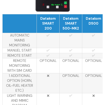
Datakom
Datakom
Datakom
SMART
SMART
D500
200
500-MK2
AUTOMATIC
✅
✅
✅
MAINS
MONITORING
MANUEL START
✅
✅
✅
REMOTE START
✅
✅
✅
REMOTE
OPTIONAL
OPTIONAL
OPTIONAL
MONITORING
WITH SIM CARD
1 ADDITIONAL
❌
OPTIONAL
OPTIONAL
OPTION (HORN,
OIL-FUEL HEATER
ETC.)
LIGHT WARNING
❌
✅
❌
AND MIMIC