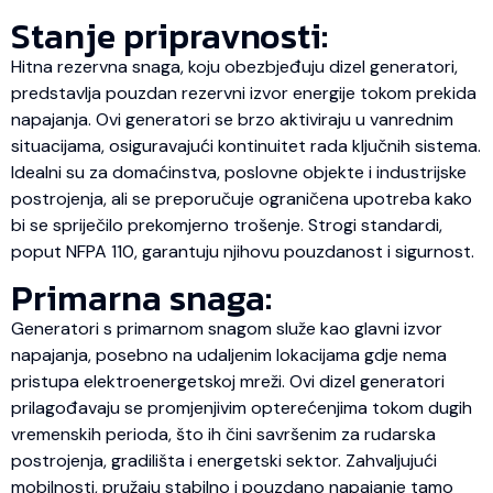
Stanje pripravnosti:
Hitna rezervna snaga, koju obezbjeđuju dizel generatori,
predstavlja pouzdan rezervni izvor energije tokom prekida
napajanja. Ovi generatori se brzo aktiviraju u vanrednim
situacijama, osiguravajući kontinuitet rada ključnih sistema.
Idealni su za domaćinstva, poslovne objekte i industrijske
postrojenja, ali se preporučuje ograničena upotreba kako
bi se spriječilo prekomjerno trošenje. Strogi standardi,
poput NFPA 110, garantuju njihovu pouzdanost i sigurnost.
Primarna snaga:
Generatori s primarnom snagom služe kao glavni izvor
napajanja, posebno na udaljenim lokacijama gdje nema
pristupa elektroenergetskoj mreži. Ovi dizel generatori
prilagođavaju se promjenjivim opterećenjima tokom dugih
vremenskih perioda, što ih čini savršenim za rudarska
postrojenja, gradilišta i energetski sektor. Zahvaljujući
mobilnosti, pružaju stabilno i pouzdano napajanje tamo