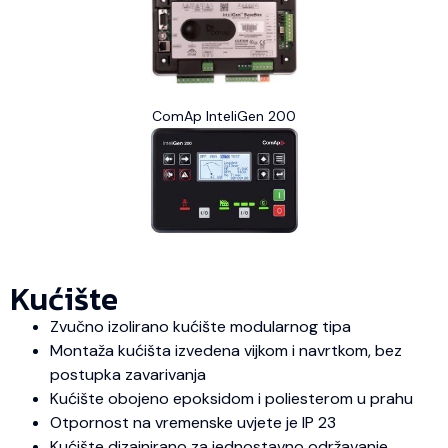
ComAp InteliGen 200
Kućište
Zvučno izolirano kućište modularnog tipa
Montaža kućišta izvedena vijkom i navrtkom, bez
postupka zavarivanja
Kućište obojeno epoksidom i poliesterom u prahu
Otpornost na vremenske uvjete je IP 23
Kućište dizajnirano za jednostavno održavanje