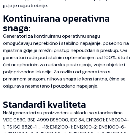
gdje je najpotrebnije.
Kontinuirana operativna
snaga:
Generatori za kontinuiranu operativnu snagu
omogućavaju neprekidno i stabilno napajanje, posebno na
mjestima gdje je mrežni pristup nepouzdan ili preskup. Ovi
generatori rade pod stalnim opterećenjem od 100%, što ih
čini neophodnim za rudarska postrojenja, vojne objekte i
poljoprivredne lokacije. Za razliku od generatora s
primarnom snagom, njihova snaga je konstantna, čime se
osigurava nesmetano i pouzdano napajanje.
Standardi kvaliteta
Naši generatori su proizvedeni u skladu sa standardima
VDE 0530, BSE 4999 BS5000, IEC 34, EN12601; EN60204-
1; TS ISO 8528-1 … -13; EN12100-1; EN12100-2; EN61000-6-