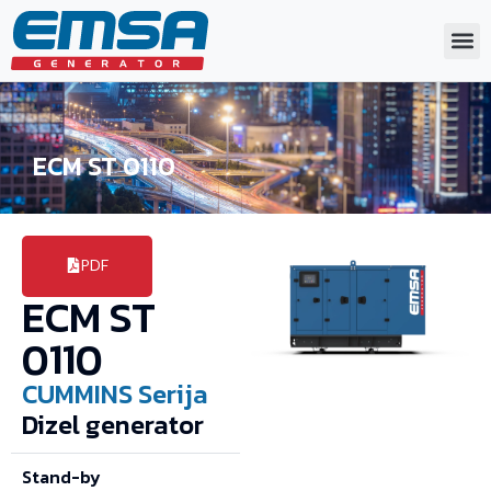
ECM ST 0110
PDF
ECM ST
0110
CUMMINS
Serija
Dizel generator
Stand-by