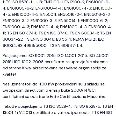
1; TS ISO 8528-1 … -13; EN12100-1; EN12100-2; EN61000-6-
4; EN61000-6-2; EN61000-4-11; EN61000-4-6; EN61000-
4-5; EN61000-4-2; EN55011; EN55016-2-1; EN55016-2-3;
EN61000-3-2; EN61000-3-3; EN55014-1; EN61000-6-2;
EN61000-4-3; EN61000-4-4; EN61000-4-8; EN61000-4-
11; TS EN ISO 3744; TS EN ISO 3746; TS EN 60034-1; TS EN
60034-22; TS EN ISO 3046; BS 5514; NEMA MG 21; IEC
60034, BS 4999/5000 i TS EN 60947-1..4.
Posjedujemo ISO 9001-2015, ISO 14001-2015, ISO 45001-
2018 i ISO 1002-2006 certifikate za upravljačke sisteme
od strane Kiwa, akreditovane nezavisne organizacije za
kvalitet.
Naši generatori do 400 kW proizvedeni su u skladu sa
Evropskom direktivom o emisiji buke 2000/14/EC i
certificirani su od strane Ente Certificazione Macchine.
Takođe posjedujemo TS ISO 8528-4, TS ISO 8528-5, TS EN
13501-1+A1:2013 certifikate o vatrootpornosti i TTS EN ISO