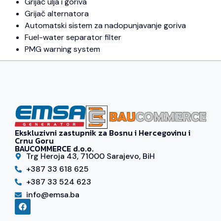
Grijač ulja i goriva
Grijač alternatora
Automatski sistem za nadopunjavanje goriva
Fuel-water separator filter
PMG warning system
Ekskluzivni zastupnik za Bosnu i Hercegovinu i
Crnu Goru
BAUCOMMERCE d.o.o.
Trg Heroja 43, 71000 Sarajevo, BiH
+387 33 618 625
+387 33 524 623
info@emsa.ba