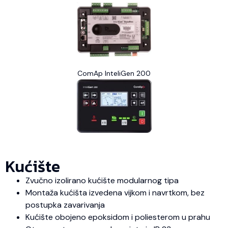
ComAp InteliGen 200
Kućište
Zvučno izolirano kućište modularnog tipa
Montaža kućišta izvedena vijkom i navrtkom, bez
postupka zavarivanja
Kućište obojeno epoksidom i poliesterom u prahu