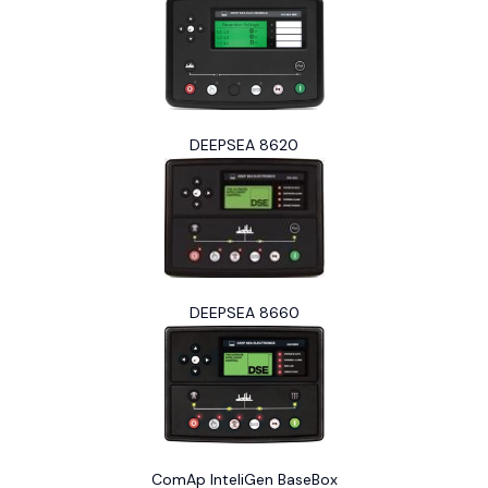
DEEPSEA 8620
DEEPSEA 8660
ComAp InteliGen BaseBox