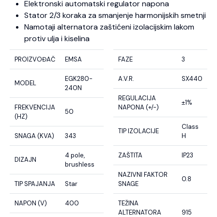
Elektronski automatski regulator napona
Stator 2/3 koraka za smanjenje harmonijskih smetnji
Namotaji alternatora zaštićeni izolacijskim lakom
protiv ulja i kiselina
PROIZVOĐAČ
EMSA
FAZE
3
EGK280-
A.V.R.
SX440
MODEL
240N
REGULACIJA
±1%
FREKVENCIJA
NAPONA (+/-)
50
(HZ)
Class
TIP IZOLACIJE
SNAGA (KVA)
343
H
4 pole,
ZAŠTITA
IP23
DIZAJN
brushless
NAZIVNI FAKTOR
0.8
TIP SPAJANJA
Star
SNAGE
NAPON (V)
400
TEŽINA
ALTERNATORA
915