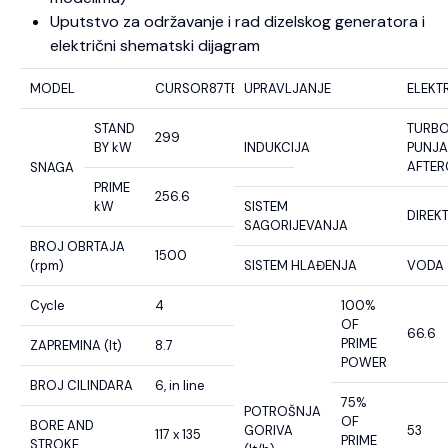
Uputstvo za održavanje i rad dizelskog generatora i
električni shematski dijagram
MODEL
CURSOR87TE4.S550
UPRAVLJANJE
ELEKT
STAND
TURB
299
BY kW
INDUKCIJA
PUNJA
AFTE
SNAGA
PRIME
256.6
kW
SISTEM
DIREK
SAGORIJEVANJA
BROJ OBRTAJA
1500
(rpm)
SISTEM HLAĐENJA
VODA
Cycle
4
100%
OF
66.6
PRIME
ZAPREMINA (lt)
8.7
POWER
BROJ CILINDARA
6, in line
75%
POTROŠNJA
OF
BORE AND
GORIVA
53
117 x 135
PRIME
STROKE