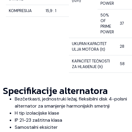
(lt/h)
POWER
KOMPRESIJA
15,9 : 1
50%
OF
37
PRIME
POWER
UKUPAN KAPACITET
28
ULJA MOTORA (lt)
KAPACITET TEČNOSTI
58
ZA HLAĐENJE (lt)
Specifikacije alternatora
Bezčetkasti, jednostruki ležaj, fleksibilni disk 4-polsni
alternator za smanjenje harmonijskih smetnji
H tip izolacijske klase
IP 21-23 zaštitna klasa
Samostalni eksiciter