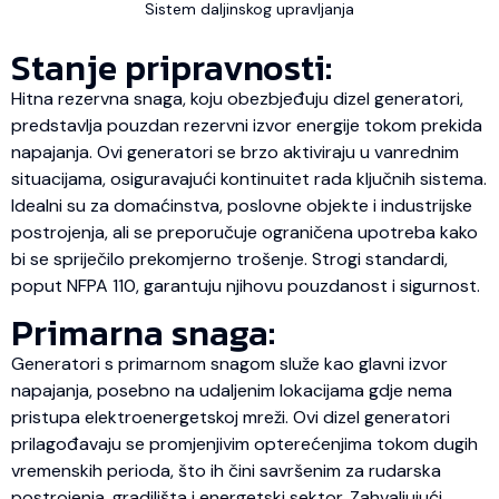
Sistem daljinskog upravljanja
Stanje pripravnosti:
Hitna rezervna snaga, koju obezbjeđuju dizel generatori,
predstavlja pouzdan rezervni izvor energije tokom prekida
napajanja. Ovi generatori se brzo aktiviraju u vanrednim
situacijama, osiguravajući kontinuitet rada ključnih sistema.
Idealni su za domaćinstva, poslovne objekte i industrijske
postrojenja, ali se preporučuje ograničena upotreba kako
bi se spriječilo prekomjerno trošenje. Strogi standardi,
poput NFPA 110, garantuju njihovu pouzdanost i sigurnost.
Primarna snaga:
Generatori s primarnom snagom služe kao glavni izvor
napajanja, posebno na udaljenim lokacijama gdje nema
pristupa elektroenergetskoj mreži. Ovi dizel generatori
prilagođavaju se promjenjivim opterećenjima tokom dugih
vremenskih perioda, što ih čini savršenim za rudarska
postrojenja, gradilišta i energetski sektor. Zahvaljujući