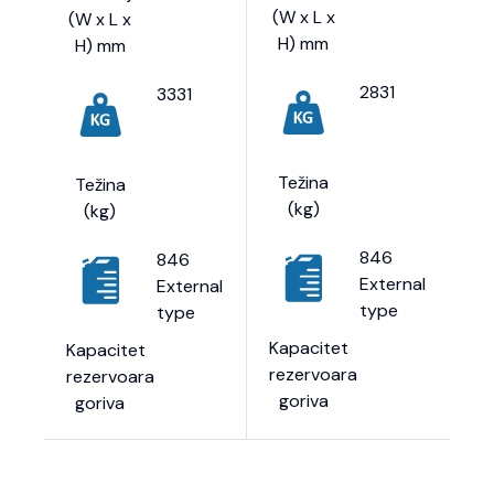
(W x L x
(W x L x
H) mm
H) mm
2831
3331
Težina
Težina
(kg)
(kg)
846
846
External
External
type
type
Kapacitet
Kapacitet
rezervoara
rezervoara
goriva
goriva