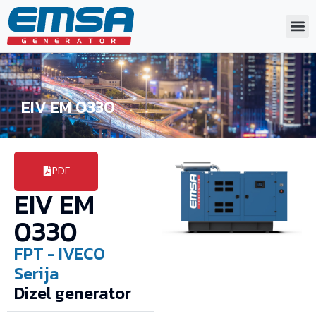
EIV EM 0330
PDF
EIV EM
0330
FPT - IVECO
Serija
Dizel generator