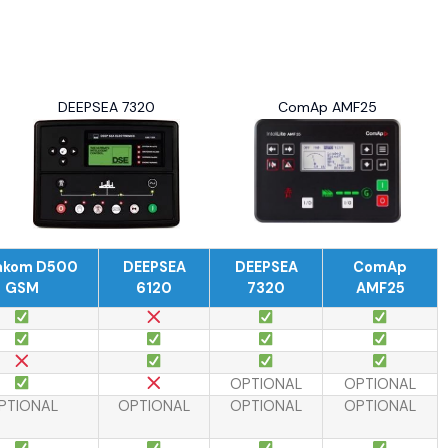
DEEPSEA 7320
ComAp AMF25
akom D500
DEEPSEA
DEEPSEA
ComAp
GSM
6120
7320
AMF25
OPTIONAL
OPTIONAL
PTIONAL
OPTIONAL
OPTIONAL
OPTIONAL