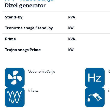
Dizel generator
Stand-by
kVA
Trenutna snaga Stand-by
kW
Prime
kVA
Trajna snaga Prime
kW
Vodeno hlađenje
3 faze
D