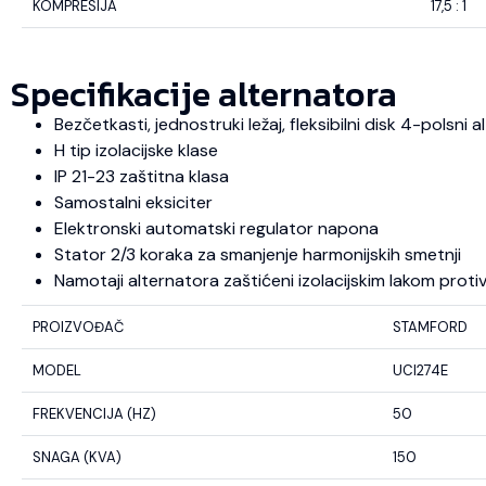
KOMPRESIJA
17,5 : 1
Specifikacije alternatora
Bezčetkasti, jednostruki ležaj, fleksibilni disk 4-polsni
H tip izolacijske klase
IP 21-23 zaštitna klasa
Samostalni eksiciter
Elektronski automatski regulator napona
Stator 2/3 koraka za smanjenje harmonijskih smetnji
Namotaji alternatora zaštićeni izolacijskim lakom protiv u
PROIZVOĐAČ
STAMFORD
MODEL
UCI274E
FREKVENCIJA (HZ)
50
SNAGA (KVA)
150