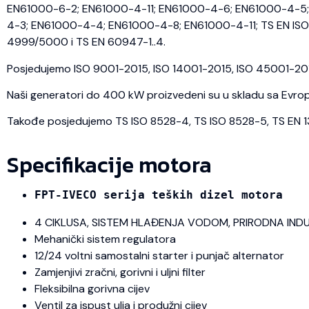
EN61000-6-2; EN61000-4-11; EN61000-4-6; EN61000-4-5; 
4-3; EN61000-4-4; EN61000-4-8; EN61000-4-11; TS EN ISO 
4999/5000 i TS EN 60947-1..4.
Posjedujemo ISO 9001-2015, ISO 14001-2015, ISO 45001-2018 
Naši generatori do 400 kW proizvedeni su u skladu sa Evrops
Takođe posjedujemo TS ISO 8528-4, TS ISO 8528-5, TS EN 1350
Specifikacije motora
FPT-IVECO serija teških dizel motora
4 CIKLUSA, SISTEM HLAĐENJA VODOM, PRIRODNA IND
Mehanički sistem regulatora
12/24 voltni samostalni starter i punjač alternator
Zamjenjivi zračni, gorivni i uljni filter
Fleksibilna gorivna cijev
Ventil za ispust ulja i produžni cijev