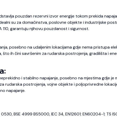
dstavlja pouzdan rezervni izvor energije tokom prekida napajan
 Idealni su za domaćinstva, poslovne objekte i industrijske pos
A 110, garantuju njihovu pouzdanost i sigurnost.
nja, posebno na udaljenim lokacijama gdje nema pristupa elekt
o ih čini savršenim za rudarska postrojenja, gradilišta i energ
a:
prekidno i stabilno napajanje, posebno na mjestima gdje je m
 rudarska postrojenja, vojne objekte i poljoprivredne lokaci
no napajanje.
E 0530, BSE 4999 BS5000, IEC 34, EN12601; EN60204-1; TS IS