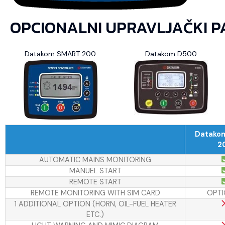
OPCIONALNI UPRAVLJAČKI P
Datakom SMART 200
Datakom D500
Datako
2
AUTOMATIC MAINS MONITORING
MANUEL START
REMOTE START
REMOTE MONITORING WITH SIM CARD
OPTI
1 ADDITIONAL OPTION (HORN, OIL-FUEL HEATER
ETC.)