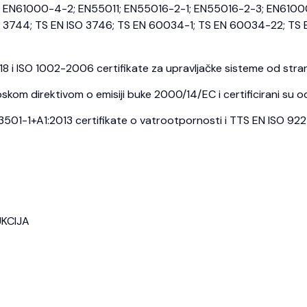
EN61000-4-2; EN55011; EN55016-2-1; EN55016-2-3; EN6100
3744; TS EN ISO 3746; TS EN 60034-1; TS EN 60034-22; TS E
i ISO 1002-2006 certifikate za upravljačke sisteme od strane
kom direktivom o emisiji buke 2000/14/EC i certificirani su o
1-1+A1:2013 certifikate o vatrootpornosti i TTS EN ISO 9227 c
UKCIJA