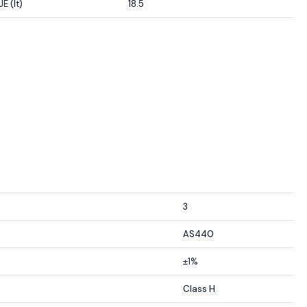
 (lt)
18.5
3
AS440
±1%
Class H