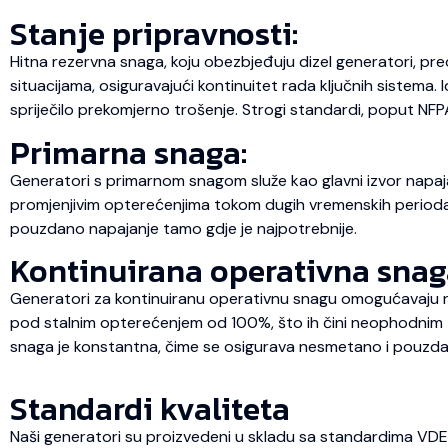
Stanje pripravnosti:
Hitna rezervna snaga, koju obezbjeđuju dizel generatori, pre
situacijama, osiguravajući kontinuitet rada ključnih sistema.
spriječilo prekomjerno trošenje. Strogi standardi, poput NFP
Primarna snaga:
Generatori s primarnom snagom služe kao glavni izvor napaja
promjenjivim opterećenjima tokom dugih vremenskih perioda, št
pouzdano napajanje tamo gdje je najpotrebnije.
Kontinuirana operativna snag
Generatori za kontinuiranu operativnu snagu omogućavaju ne
pod stalnim opterećenjem od 100%, što ih čini neophodnim za
snaga je konstantna, čime se osigurava nesmetano i pouzda
Standardi kvaliteta
Naši generatori su proizvedeni u skladu sa standardima VD