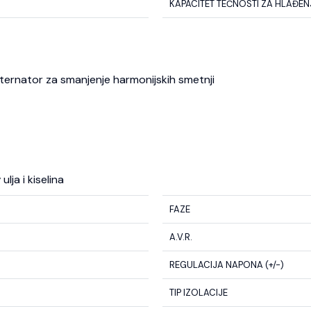
KAPACITET TEČNOSTI ZA HLAĐENJE
 alternator za smanjenje harmonijskih smetnji
lja i kiselina
FAZE
A.V.R.
REGULACIJA NAPONA (+/-)
TIP IZOLACIJE