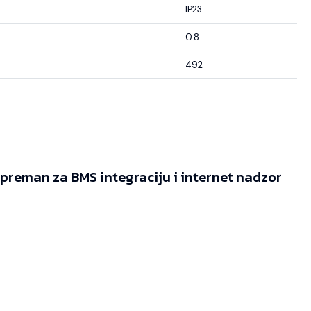
IP23
0.8
492
reman za BMS integraciju i internet nadzor