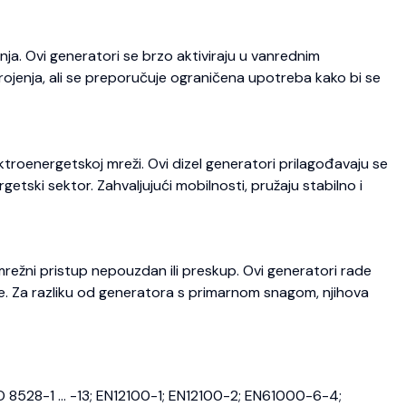
ja. Ovi generatori se brzo aktiviraju u vanrednim
trojenja, ali se preporučuje ograničena upotreba kako bi se
roenergetskoj mreži. Ovi dizel generatori prilagođavaju se
etski sektor. Zahvaljujući mobilnosti, pružaju stabilno i
režni pristup nepouzdan ili preskup. Ovi generatori rade
je. Za razliku od generatora s primarnom snagom, njihova
O 8528-1 … -13; EN12100-1; EN12100-2; EN61000-6-4;