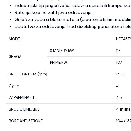
Industrijski tip prigušivača, izduvna spirala ili kompenza
Baterija koja ne zahtijeva održavanje
Grijač za vodu u bloku motora (u automatskim modeli
Uputstvo za održavanje i rad dizelskog generatora i el
MODEL
NEF45T
STAND BY kW
118
SNAGA
PRIME kW
107
BROJ OBRTAJA (rpm)
1500
Cycle
4
ZAPREMINA (lt)
4.5
BROJ CILINDARA
4, in line
BORE AND STROKE
104 x 13