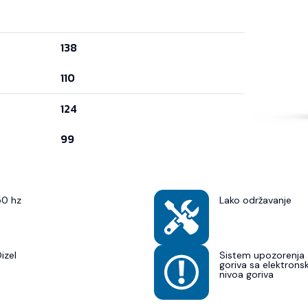
138
110
124
99
50 hz
Lako održavanje
izel
Sistem upozorenja 
goriva sa elektron
nivoa goriva