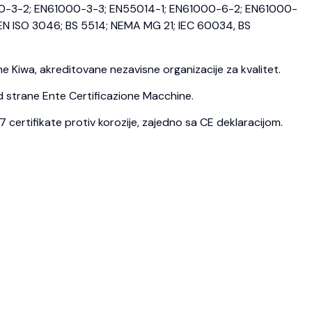
0-3-2; EN61000-3-3; EN55014-1; EN61000-6-2; EN61000-
N ISO 3046; BS 5514; NEMA MG 21; IEC 60034, BS
 Kiwa, akreditovane nezavisne organizacije za kvalitet.
d strane Ente Certificazione Macchine.
ertifikate protiv korozije, zajedno sa CE deklaracijom.