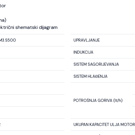
tor
ma)
ektrični shematski dijagram
M3.S500
UPRAVLJANJE
INDUKCIJA
SISTEM SAGORIJEVANJA
SISTEM HLAĐENJA
POTROŠNJA GORIVA (lt/h)
2
UKUPAN KAPACITET ULJA MOTORA