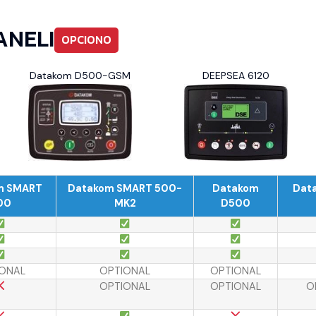
ANELI
OPCIONO
Datakom D500-GSM
DEEPSEA 6120
m SMART
Datakom SMART 500-
Datakom
Dat
00
MK2
D500
ONAL
OPTIONAL
OPTIONAL
OPTIONAL
OPTIONAL
O