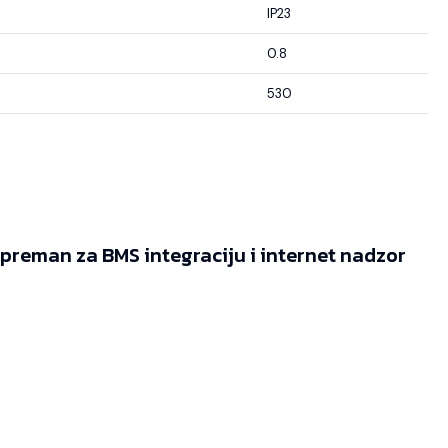
IP23
0.8
530
reman za BMS integraciju i internet nadzor