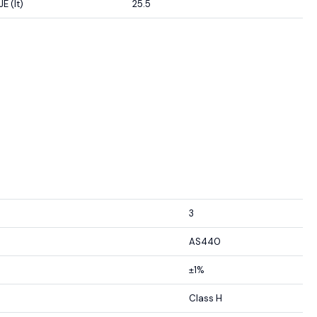
 (lt)
25.5
3
AS440
±1%
Class H