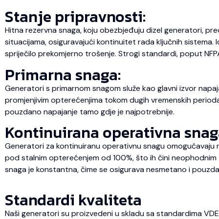
Stanje pripravnosti:
Hitna rezervna snaga, koju obezbjeđuju dizel generatori, pre
situacijama, osiguravajući kontinuitet rada ključnih sistema.
spriječilo prekomjerno trošenje. Strogi standardi, poput NFP
Primarna snaga:
Generatori s primarnom snagom služe kao glavni izvor napaja
promjenjivim opterećenjima tokom dugih vremenskih perioda, št
pouzdano napajanje tamo gdje je najpotrebnije.
Kontinuirana operativna snag
Generatori za kontinuiranu operativnu snagu omogućavaju ne
pod stalnim opterećenjem od 100%, što ih čini neophodnim za
snaga je konstantna, čime se osigurava nesmetano i pouzda
Standardi kvaliteta
Naši generatori su proizvedeni u skladu sa standardima VD