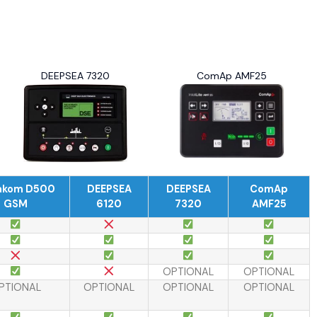
DEEPSEA 7320
ComAp AMF25
akom D500
DEEPSEA
DEEPSEA
ComAp
GSM
6120
7320
AMF25
OPTIONAL
OPTIONAL
PTIONAL
OPTIONAL
OPTIONAL
OPTIONAL