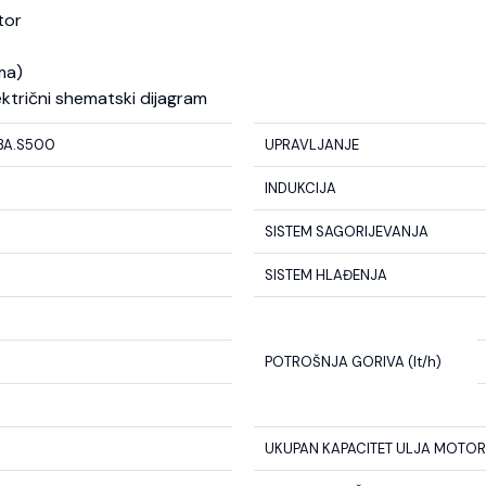
tor
ma)
ektrični shematski dijagram
3A.S500
UPRAVLJANJE
INDUKCIJA
SISTEM SAGORIJEVANJA
SISTEM HLAĐENJA
POTROŠNJA GORIVA (lt/h)
UKUPAN KAPACITET ULJA MOTORA