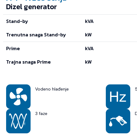
Dizel generator
Stand-by
kVA
Trenutna snaga Stand-by
kW
Prime
kVA
Trajna snaga Prime
kW
Vodeno hlađenje
3 faze
D