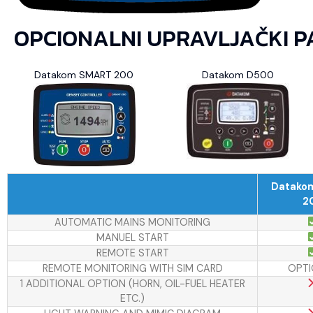
OPCIONALNI UPRAVLJAČKI P
Datakom SMART 200
Datakom D500
Datako
2
AUTOMATIC MAINS MONITORING
MANUEL START
REMOTE START
REMOTE MONITORING WITH SIM CARD
OPTI
1 ADDITIONAL OPTION (HORN, OIL-FUEL HEATER
ETC.)