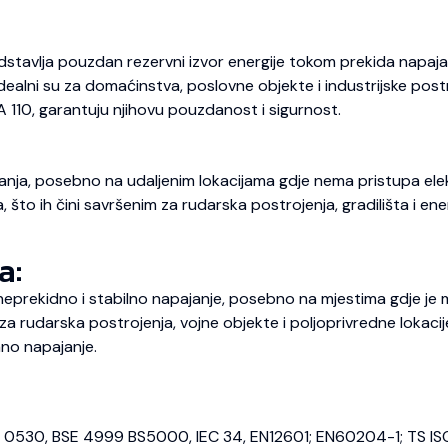
dstavlja pouzdan rezervni izvor energije tokom prekida napajan
 Idealni su za domaćinstva, poslovne objekte i industrijske pos
A 110, garantuju njihovu pouzdanost i sigurnost.
nja, posebno na udaljenim lokacijama gdje nema pristupa elekt
o ih čini savršenim za rudarska postrojenja, gradilišta i energ
a:
prekidno i stabilno napajanje, posebno na mjestima gdje je m
 rudarska postrojenja, vojne objekte i poljoprivredne lokaci
no napajanje.
E 0530, BSE 4999 BS5000, IEC 34, EN12601; EN60204-1; TS IS