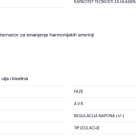
KAPACITET TEČNOSTI ZA HLAĐENJE
 alternator za smanjenje harmonijskih smetnji
lja i kiselina
FAZE
A.V.R.
REGULACIJA NAPONA (+/-)
TIP IZOLACIJE