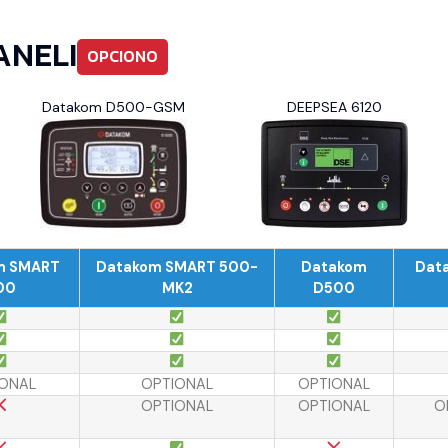
ANELI
OPCIONO
Datakom D500-GSM
DEEPSEA 6120
m SMART
Datakom SMART 500-
Datakom
Dat
00
MK2
D500
ONAL
OPTIONAL
OPTIONAL
OPTIONAL
OPTIONAL
O