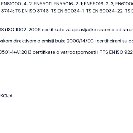
EN61000-4-2; EN55011; EN55016-2-1; EN55016-2-3; EN6100
3744; TS EN ISO 3746; TS EN 60034-1; TS EN 60034-22; TS E
i ISO 1002-2006 certifikate za upravljačke sisteme od strane
kom direktivom o emisiji buke 2000/14/EC i certificirani su o
1-1+A1:2013 certifikate o vatrootpornosti i TTS EN ISO 9227 c
UKCIJA