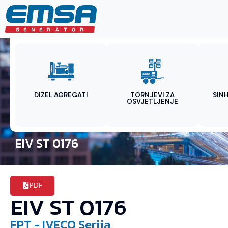
DIZEL AGREGATI
TORNJEVI ZA
SIN
OSVJETLJENJE
EIV ST 0176
PDF
EIV ST 0176
FPT - IVECO
Serija