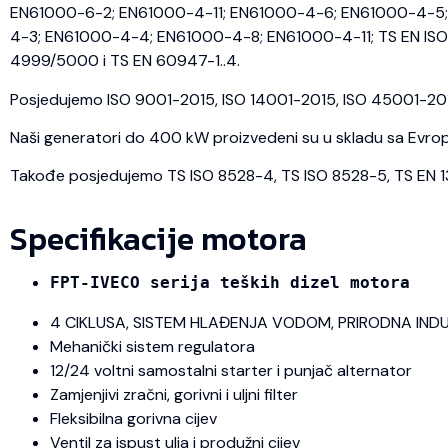
EN61000-6-2; EN61000-4-11; EN61000-4-6; EN61000-4-5; 
4-3; EN61000-4-4; EN61000-4-8; EN61000-4-11; TS EN ISO 
4999/5000 i TS EN 60947-1..4.
Posjedujemo ISO 9001-2015, ISO 14001-2015, ISO 45001-2018 
Naši generatori do 400 kW proizvedeni su u skladu sa Evrops
Takođe posjedujemo TS ISO 8528-4, TS ISO 8528-5, TS EN 1350
Specifikacije motora
FPT-IVECO serija teških dizel motora
4 CIKLUSA, SISTEM HLAĐENJA VODOM, PRIRODNA IND
Mehanički sistem regulatora
12/24 voltni samostalni starter i punjač alternator
Zamjenjivi zračni, gorivni i uljni filter
Fleksibilna gorivna cijev
Ventil za ispust ulja i produžni cijev