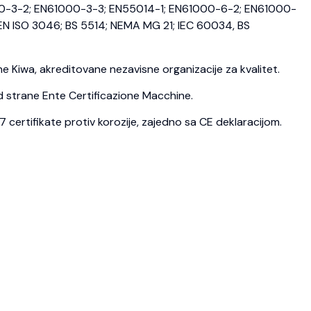
0-3-2; EN61000-3-3; EN55014-1; EN61000-6-2; EN61000-
N ISO 3046; BS 5514; NEMA MG 21; IEC 60034, BS
 Kiwa, akreditovane nezavisne organizacije za kvalitet.
d strane Ente Certificazione Macchine.
ertifikate protiv korozije, zajedno sa CE deklaracijom.