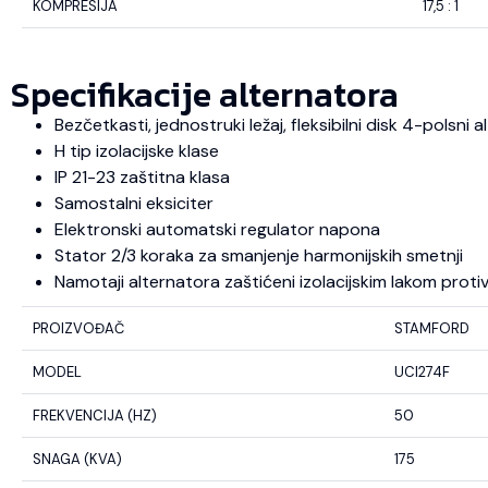
KOMPRESIJA
17,5 : 1
Specifikacije alternatora
Bezčetkasti, jednostruki ležaj, fleksibilni disk 4-polsni
H tip izolacijske klase
IP 21-23 zaštitna klasa
Samostalni eksiciter
Elektronski automatski regulator napona
Stator 2/3 koraka za smanjenje harmonijskih smetnji
Namotaji alternatora zaštićeni izolacijskim lakom protiv u
PROIZVOĐAČ
STAMFORD
MODEL
UCI274F
FREKVENCIJA (HZ)
50
SNAGA (KVA)
175