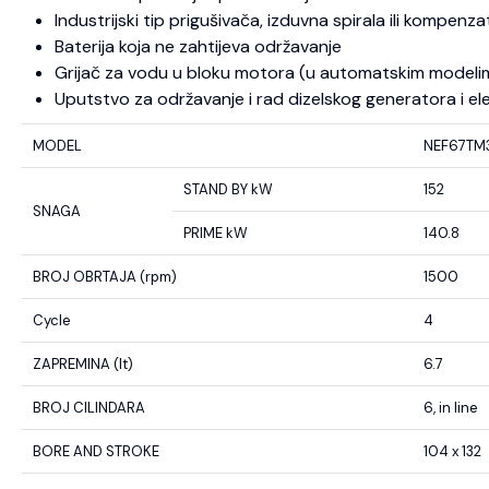
Industrijski tip prigušivača, izduvna spirala ili kompenza
Baterija koja ne zahtijeva održavanje
Grijač za vodu u bloku motora (u automatskim modeli
Uputstvo za održavanje i rad dizelskog generatora i el
MODEL
NEF67TM
STAND BY kW
152
SNAGA
PRIME kW
140.8
BROJ OBRTAJA (rpm)
1500
Cycle
4
ZAPREMINA (lt)
6.7
BROJ CILINDARA
6, in line
BORE AND STROKE
104 x 132