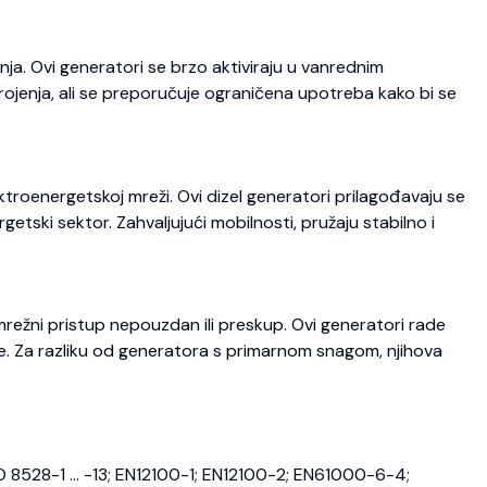
ja. Ovi generatori se brzo aktiviraju u vanrednim
trojenja, ali se preporučuje ograničena upotreba kako bi se
roenergetskoj mreži. Ovi dizel generatori prilagođavaju se
etski sektor. Zahvaljujući mobilnosti, pružaju stabilno i
režni pristup nepouzdan ili preskup. Ovi generatori rade
je. Za razliku od generatora s primarnom snagom, njihova
O 8528-1 … -13; EN12100-1; EN12100-2; EN61000-6-4;