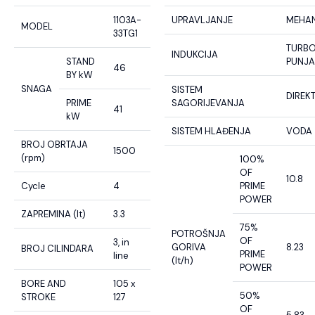
1103A-
UPRAVLJANJE
MEHA
MODEL
33TG1
TURB
INDUKCIJA
STAND
PUNJ
46
BY kW
SNAGA
SISTEM
DIREK
PRIME
SAGORIJEVANJA
41
kW
SISTEM HLAĐENJA
VODA
BROJ OBRTAJA
1500
(rpm)
100%
OF
10.8
Cycle
4
PRIME
POWER
ZAPREMINA (lt)
3.3
75%
POTROŠNJA
OF
3, in
GORIVA
8.23
BROJ CILINDARA
PRIME
line
(lt/h)
POWER
BORE AND
105 x
50%
STROKE
127
OF