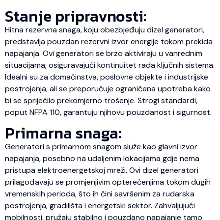
Stanje pripravnosti:
Hitna rezervna snaga, koju obezbjeđuju dizel generatori,
predstavlja pouzdan rezervni izvor energije tokom prekida
napajanja. Ovi generatori se brzo aktiviraju u vanrednim
situacijama, osiguravajući kontinuitet rada ključnih sistema.
Idealni su za domaćinstva, poslovne objekte i industrijske
postrojenja, ali se preporučuje ograničena upotreba kako
bi se spriječilo prekomjerno trošenje. Strogi standardi,
poput NFPA 110, garantuju njihovu pouzdanost i sigurnost.
Primarna snaga:
Generatori s primarnom snagom služe kao glavni izvor
napajanja, posebno na udaljenim lokacijama gdje nema
pristupa elektroenergetskoj mreži. Ovi dizel generatori
prilagođavaju se promjenjivim opterećenjima tokom dugih
vremenskih perioda, što ih čini savršenim za rudarska
postrojenja, gradilišta i energetski sektor. Zahvaljujući
mobilnosti, pružaju stabilno i pouzdano napajanje tamo