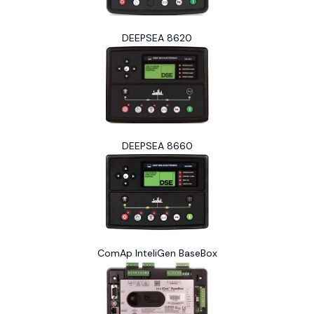
DEEPSEA 8620
DEEPSEA 8660
ComAp InteliGen BaseBox