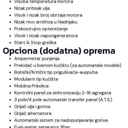
Visoka temperatura motora
Nizak pritisak ulja
Visok i nizak broj obrtaja motora
Nizak nivo antifriza u hladnjaku
Prekostrujno opterećenje
Visok i nizak napongeneratora
Start & Stop greška
Opciona (dodatna) oprema
Ampermetar punjenja
Prekidač u livenom kućištu (za automatske modele)
Bolnički/Kritični tip prigušivača-auspuha
Modularni tip kućišta
Mobilna Prikolica
Kontrolni panel za sinhronizaciju 2-16 agregata
3 pole/4 pole automatski transfer panel (A.T.S.)
Grijač ulja i goriva
Grijač alternatora
Automatski sistem za nadopunjavanje goriva
Fuel-water separator filter