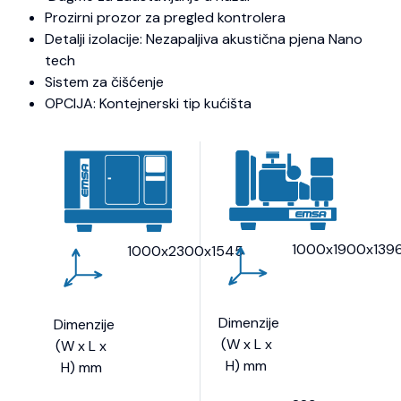
Prozirni prozor za pregled kontrolera
Detalji izolacije: Nezapaljiva akustična pjena Nano
tech
Sistem za čišćenje
OPCIJA: Kontejnerski tip kućišta
1000x1900x139
1000x2300x1545
Dimenzije
Dimenzije
(W x L x
(W x L x
H) mm
H) mm