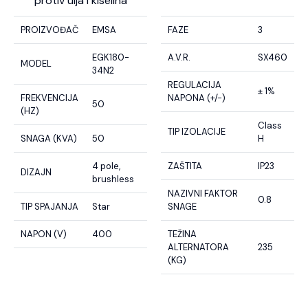
protiv ulja i kiselina
PROIZVOĐAČ
EMSA
FAZE
3
EGK180-
A.V.R.
SX460
MODEL
34N2
REGULACIJA
± 1%
FREKVENCIJA
NAPONA (+/-)
50
(HZ)
Class
TIP IZOLACIJE
SNAGA (KVA)
50
H
4 pole,
ZAŠTITA
IP23
DIZAJN
brushless
NAZIVNI FAKTOR
0.8
TIP SPAJANJA
Star
SNAGE
NAPON (V)
400
TEŽINA
ALTERNATORA
235
(KG)