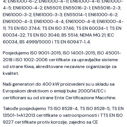
4; EN61000-6-2; EN61000-4-11; EN61000-4-6; EN61000-
4-5; EN61000-4-2; EN55011; EN55016-2-1; EN55016-2-3;
EN61000-3-2; EN61000-3-3; EN55014-1; EN61000-6-2;
EN61000-4-3; EN61000-4-4; EN61000-4-8; EN61000-4-
11; TS EN ISO 3744; TS EN ISO 3746; TS EN 60034-1; TS EN
60034-22; TS EN ISO 3046; BS 5514; NEMA MG 21; IEC
60034, BS 4999/5000 i TS EN 60947-1..4.
Posjedujemo ISO 9001-2015, ISO 14001-2015, ISO 45001-
2018 i ISO 1002-2006 certifikate za upravljačke sisteme
od strane Kiwa, akreditovane nezavisne organizacije za
kvalitet.
Naši generatori do 400 kW proizvedeni su u skladu sa
Evropskom direktivom o emisiji buke 2000/14/EC i
certificirani su od strane Ente Certificazione Macchine.
Takođe posjedujemo TS ISO 8528-4, TS ISO 8528-5, TS EN
13501-1+A1:2013 certifikate o vatrootpornosti i TTS EN ISO
9227 certifikate protiv korozije, zajedno sa CE