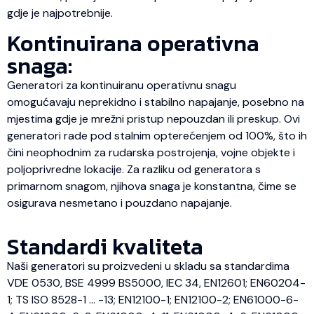
gdje je najpotrebnije.
Kontinuirana operativna
snaga:
Generatori za kontinuiranu operativnu snagu
omogućavaju neprekidno i stabilno napajanje, posebno na
mjestima gdje je mrežni pristup nepouzdan ili preskup. Ovi
generatori rade pod stalnim opterećenjem od 100%, što ih
čini neophodnim za rudarska postrojenja, vojne objekte i
poljoprivredne lokacije. Za razliku od generatora s
primarnom snagom, njihova snaga je konstantna, čime se
osigurava nesmetano i pouzdano napajanje.
Standardi kvaliteta
Naši generatori su proizvedeni u skladu sa standardima
VDE 0530, BSE 4999 BS5000, IEC 34, EN12601; EN60204-
1; TS ISO 8528-1 … -13; EN12100-1; EN12100-2; EN61000-6-