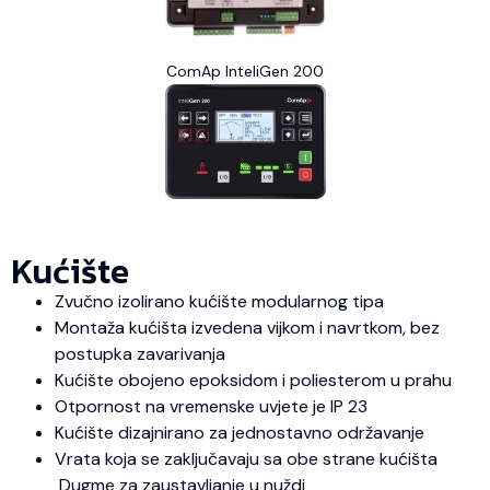
ComAp InteliGen 200
Kućište
Zvučno izolirano kućište modularnog tipa
Montaža kućišta izvedena vijkom i navrtkom, bez
postupka zavarivanja
Kućište obojeno epoksidom i poliesterom u prahu
Otpornost na vremenske uvjete je IP 23
Kućište dizajnirano za jednostavno održavanje
Vrata koja se zaključavaju sa obe strane kućišta
Dugme za zaustavljanje u nuždi