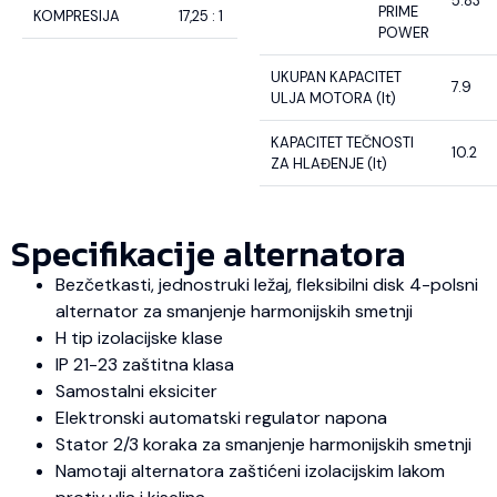
5.83
PRIME
KOMPRESIJA
17,25 : 1
POWER
UKUPAN KAPACITET
7.9
ULJA MOTORA (lt)
KAPACITET TEČNOSTI
10.2
ZA HLAĐENJE (lt)
Specifikacije alternatora
Bezčetkasti, jednostruki ležaj, fleksibilni disk 4-polsni
alternator za smanjenje harmonijskih smetnji
H tip izolacijske klase
IP 21-23 zaštitna klasa
Samostalni eksiciter
Elektronski automatski regulator napona
Stator 2/3 koraka za smanjenje harmonijskih smetnji
Namotaji alternatora zaštićeni izolacijskim lakom