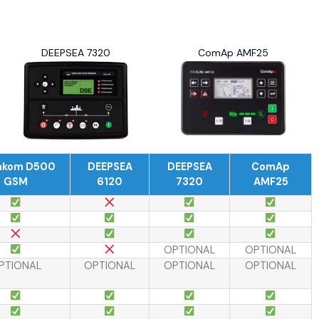
DEEPSEA 7320
ComAp AMF25
akom D500
DEEPSEA
DEEPSEA
ComAp
GSM
6120
7320
AMF25
OPTIONAL
OPTIONAL
PTIONAL
OPTIONAL
OPTIONAL
OPTIONAL