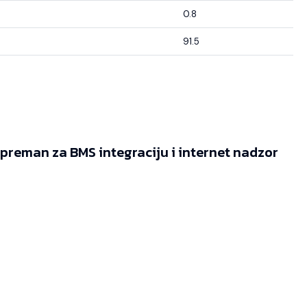
0.8
91.5
reman za BMS integraciju i internet nadzor