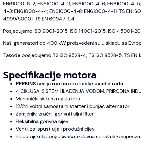
EN61000-6-2; EN61000-4-11; EN61000-4-6; EN61000-4-5; 
4-3; EN61000-4-4; EN61000-4-8; EN61000-4-11; TS EN ISO 
4999/5000 i TS EN 60947-1..4.
Posjedujemo ISO 9001-2015, ISO 14001-2015, ISO 45001-2018 
Naši generatori do 400 kW proizvedeni su u skladu sa Evrops
Takođe posjedujemo TS ISO 8528-4, TS ISO 8528-5, TS EN 1350
Specifikacije motora
PERKINS serija motora za teške uvjete rada
4 CIKLUSA, SISTEM HLAĐENJA VODOM, PRIRODNA IND
Mehanički sistem regulatora
12/24 voltni samostalni starter i punjač alternator
Zamjenjivi zračni, gorivni i uljni filter
Fleksibilna gorivna cijev
Ventil za ispust ulja i produžni cijev
Industrijski tip prigušivača, izduvna spirala ili kompenza