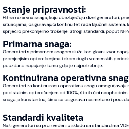
Stanje pripravnosti:
Hitna rezervna snaga, koju obezbjeđuju dizel generatori, pre
situacijama, osiguravajući kontinuitet rada ključnih sistema.
spriječilo prekomjerno trošenje. Strogi standardi, poput NFP
Primarna snaga:
Generatori s primarnom snagom služe kao glavni izvor napaja
promjenjivim opterećenjima tokom dugih vremenskih perioda, št
pouzdano napajanje tamo gdje je najpotrebnije.
Kontinuirana operativna snag
Generatori za kontinuiranu operativnu snagu omogućavaju ne
pod stalnim opterećenjem od 100%, što ih čini neophodnim za
snaga je konstantna, čime se osigurava nesmetano i pouzda
Standardi kvaliteta
Naši generatori su proizvedeni u skladu sa standardima VD