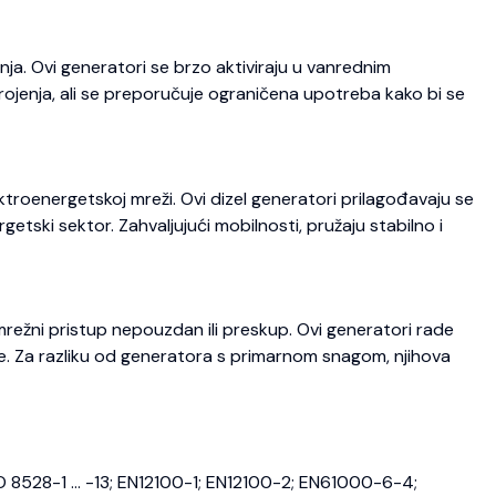
ja. Ovi generatori se brzo aktiviraju u vanrednim
trojenja, ali se preporučuje ograničena upotreba kako bi se
roenergetskoj mreži. Ovi dizel generatori prilagođavaju se
etski sektor. Zahvaljujući mobilnosti, pružaju stabilno i
režni pristup nepouzdan ili preskup. Ovi generatori rade
je. Za razliku od generatora s primarnom snagom, njihova
O 8528-1 … -13; EN12100-1; EN12100-2; EN61000-6-4;