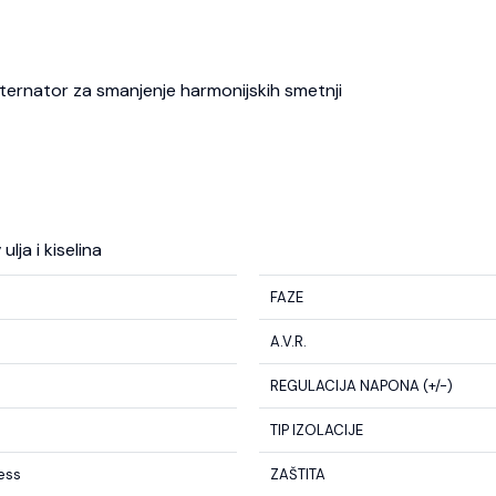
 alternator za smanjenje harmonijskih smetnji
lja i kiselina
FAZE
A.V.R.
REGULACIJA NAPONA (+/-)
TIP IZOLACIJE
less
ZAŠTITA