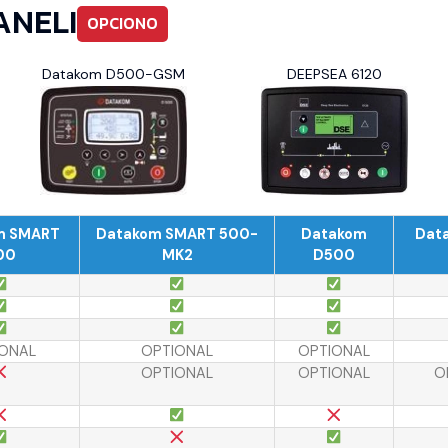
ANELI
OPCIONO
Datakom D500-GSM
DEEPSEA 6120
m SMART
Datakom SMART 500-
Datakom
Dat
00
MK2
D500
ONAL
OPTIONAL
OPTIONAL
OPTIONAL
OPTIONAL
O