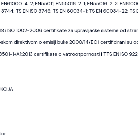
EN61000-4-2; EN55011; EN55016-2-1; EN55016-2-3; EN6100
3744; TS EN ISO 3746; TS EN 60034-1; TS EN 60034-22; TS E
i ISO 1002-2006 certifikate za upravljačke sisteme od strane
kom direktivom o emisiji buke 2000/14/EC i certificirani su o
1-1+A1:2013 certifikate o vatrootpornosti i TTS EN ISO 9227 c
UKCIJA
tor