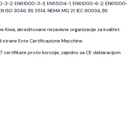
0-3-2; EN61000-3-3; EN55014-1; EN61000-6-2; EN61000-
N ISO 3046; BS 5514; NEMA MG 21; IEC 60034, BS
 Kiwa, akreditovane nezavisne organizacije za kvalitet.
d strane Ente Certificazione Macchine.
ertifikate protiv korozije, zajedno sa CE deklaracijom.