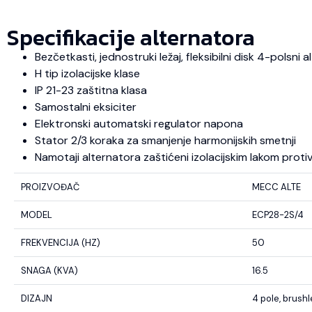
Specifikacije alternatora
Bezčetkasti, jednostruki ležaj, fleksibilni disk 4-polsni
H tip izolacijske klase
IP 21-23 zaštitna klasa
Samostalni eksiciter
Elektronski automatski regulator napona
Stator 2/3 koraka za smanjenje harmonijskih smetnji
Namotaji alternatora zaštićeni izolacijskim lakom protiv u
PROIZVOĐAČ
MECC ALTE
MODEL
ECP28-2S/4
FREKVENCIJA (HZ)
50
SNAGA (KVA)
16.5
DIZAJN
4 pole, brush