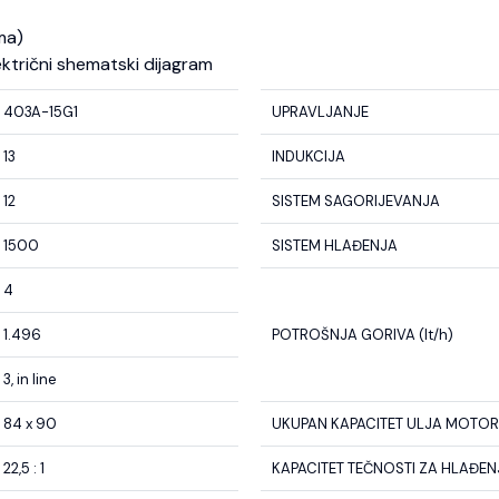
ma)
ektrični shematski dijagram
403A-15G1
UPRAVLJANJE
13
INDUKCIJA
12
SISTEM SAGORIJEVANJA
1500
SISTEM HLAĐENJA
4
1.496
POTROŠNJA GORIVA (lt/h)
3, in line
84 x 90
UKUPAN KAPACITET ULJA MOTORA
22,5 : 1
KAPACITET TEČNOSTI ZA HLAĐENJE