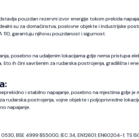
dstavlja pouzdan rezervni izvor energije tokom prekida napajan
 Idealni su za domaćinstva, poslovne objekte i industrijske pos
A 110, garantuju njihovu pouzdanost i sigurnost.
nja, posebno na udaljenim lokacijama gdje nema pristupa elekt
o ih čini savršenim za rudarska postrojenja, gradilišta i energ
a:
prekidno i stabilno napajanje, posebno na mjestima gdje je m
 rudarska postrojenja, vojne objekte i poljoprivredne lokaci
no napajanje.
E 0530, BSE 4999 BS5000, IEC 34, EN12601; EN60204-1; TS IS