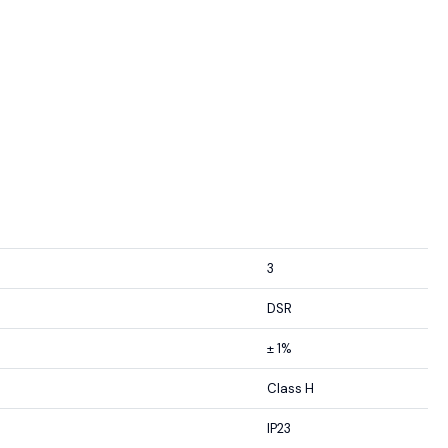
3
DSR
± 1%
Class H
IP23