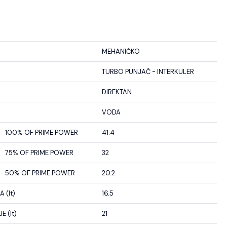
MEHANIČKO
TURBO PUNJAČ - INTERKULER
DIREKTAN
VODA
100% OF PRIME POWER
41.4
75% OF PRIME POWER
32
50% OF PRIME POWER
20.2
 (lt)
16.5
 (lt)
21