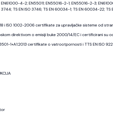
EN61000-4-2; EN55011; EN55016-2-1; EN55016-2-3; EN6100
3744; TS EN ISO 3746; TS EN 60034-1; TS EN 60034-22; TS E
i ISO 1002-2006 certifikate za upravljačke sisteme od strane
kom direktivom o emisiji buke 2000/14/EC i certificirani su o
1-1+A1:2013 certifikate o vatrootpornosti i TTS EN ISO 9227 c
UKCIJA
tor