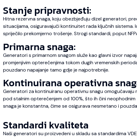
Stanje pripravnosti:
Hitna rezervna snaga, koju obezbjeđuju dizel generatori, pre
situacijama, osiguravajući kontinuitet rada ključnih sistema.
spriječilo prekomjerno trošenje. Strogi standardi, poput NFP
Primarna snaga:
Generatori s primarnom snagom služe kao glavni izvor napaja
promjenjivim opterećenjima tokom dugih vremenskih perioda, št
pouzdano napajanje tamo gdje je najpotrebnije.
Kontinuirana operativna snag
Generatori za kontinuiranu operativnu snagu omogućavaju ne
pod stalnim opterećenjem od 100%, što ih čini neophodnim za
snaga je konstantna, čime se osigurava nesmetano i pouzda
Standardi kvaliteta
Naši generatori su proizvedeni u skladu sa standardima VD