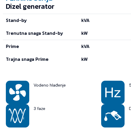
Dizel generator
Stand-by
kVA
Trenutna snaga Stand-by
kW
Prime
kVA
Trajna snaga Prime
kW
Vodeno hlađenje
3 faze
D