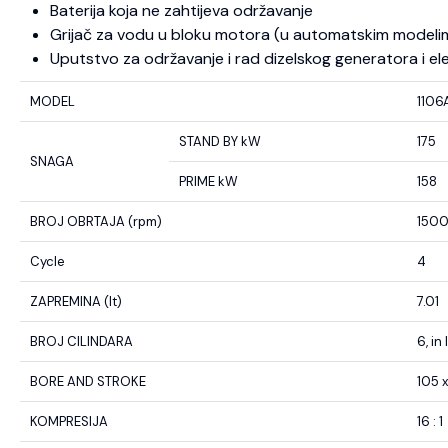
Baterija koja ne zahtijeva održavanje
Grijač za vodu u bloku motora (u automatskim modeli
Uputstvo za održavanje i rad dizelskog generatora i el
MODEL
1106
STAND BY kW
175
SNAGA
PRIME kW
158
BROJ OBRTAJA (rpm)
150
Cycle
4
ZAPREMINA (lt)
7.01
BROJ CILINDARA
6, in 
BORE AND STROKE
105 x
KOMPRESIJA
16 : 1