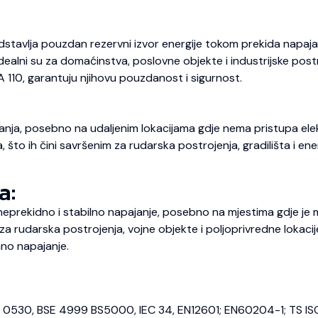
dstavlja pouzdan rezervni izvor energije tokom prekida napajan
 Idealni su za domaćinstva, poslovne objekte i industrijske pos
A 110, garantuju njihovu pouzdanost i sigurnost.
nja, posebno na udaljenim lokacijama gdje nema pristupa elekt
o ih čini savršenim za rudarska postrojenja, gradilišta i energ
a:
prekidno i stabilno napajanje, posebno na mjestima gdje je m
 rudarska postrojenja, vojne objekte i poljoprivredne lokaci
no napajanje.
E 0530, BSE 4999 BS5000, IEC 34, EN12601; EN60204-1; TS IS