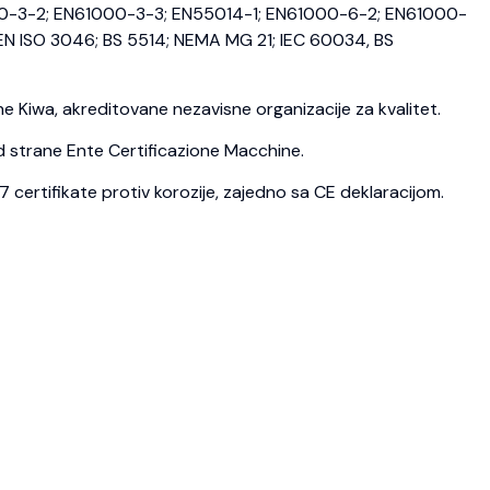
0-3-2; EN61000-3-3; EN55014-1; EN61000-6-2; EN61000-
N ISO 3046; BS 5514; NEMA MG 21; IEC 60034, BS
 Kiwa, akreditovane nezavisne organizacije za kvalitet.
d strane Ente Certificazione Macchine.
ertifikate protiv korozije, zajedno sa CE deklaracijom.