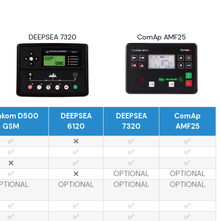
DEEPSEA 7320
ComAp AMF25
akom D500
DEEPSEA
DEEPSEA
ComAp
GSM
6120
7320
AMF25
✅
❌
✅
✅
✅
✅
✅
✅
❌
✅
✅
✅
✅
❌
OPTIONAL
OPTIONAL
PTIONAL
OPTIONAL
OPTIONAL
OPTIONAL
✅
✅
✅
✅
✅
✅
✅
✅