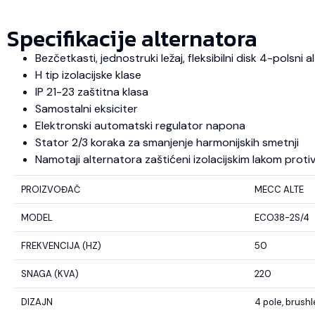
Specifikacije alternatora
Bezčetkasti, jednostruki ležaj, fleksibilni disk 4-polsni
H tip izolacijske klase
IP 21-23 zaštitna klasa
Samostalni eksiciter
Elektronski automatski regulator napona
Stator 2/3 koraka za smanjenje harmonijskih smetnji
Namotaji alternatora zaštićeni izolacijskim lakom protiv u
PROIZVOĐAČ
MECC ALTE
MODEL
ECO38-2S/4
FREKVENCIJA (HZ)
50
SNAGA (KVA)
220
DIZAJN
4 pole, brush