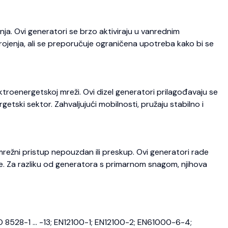
ja. Ovi generatori se brzo aktiviraju u vanrednim
trojenja, ali se preporučuje ograničena upotreba kako bi se
roenergetskoj mreži. Ovi dizel generatori prilagođavaju se
etski sektor. Zahvaljujući mobilnosti, pružaju stabilno i
režni pristup nepouzdan ili preskup. Ovi generatori rade
je. Za razliku od generatora s primarnom snagom, njihova
O 8528-1 … -13; EN12100-1; EN12100-2; EN61000-6-4;