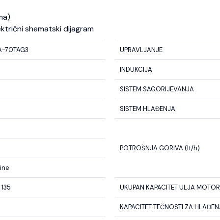
ma)
ektrični shematski dijagram
A-70TAG3
UPRAVLJANJE
INDUKCIJA
SISTEM SAGORIJEVANJA
0
SISTEM HLAĐENJA
POTROŠNJA GORIVA (lt/h)
line
 135
UKUPAN KAPACITET ULJA MOTORA
KAPACITET TEČNOSTI ZA HLAĐENJE