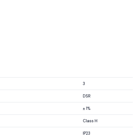
3
DSR
± 1%
Class H
IP23