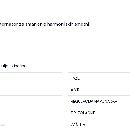
 alternator za smanjenje harmonijskih smetnji
lja i kiselina
FAZE
A.V.R.
REGULACIJA NAPONA (+/-)
TIP IZOLACIJE
less
ZAŠTITA