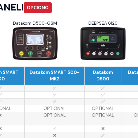
ANELI
OPCIONO
Datakom D500-GSM
DEEPSEA 6120
m SMART
Datakom SMART 500-
Datakom
Dat
00
MK2
D500
✅
✅
✅
✅
✅
✅
✅
✅
✅
ONAL
OPTIONAL
OPTIONAL
❌
OPTIONAL
OPTIONAL
O
❌
✅
❌
✅
❌
✅