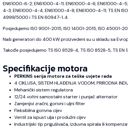
EN61000-6-2; EN61000-4-11; EN61000-4-6; EN61000-4-5; 
4-3; EN61000-4-4; EN61000-4-8; EN61000-4-11; TS EN ISO 
4999/5000 i TS EN 60947-1..4.
Posjedujemo ISO 9001-2015, ISO 14001-2015, ISO 45001-2018 
Naši generatori do 400 kW proizvedeni su u skladu sa Evrops
Takođe posjedujemo TS ISO 8528-4, TS ISO 8528-5, TS EN 1350
Specifikacije motora
PERKINS serija motora za teške uvjete rada
4 CIKLUSA, SISTEM HLAĐENJA VODOM, PRIRODNA IND
Mehanički sistem regulatora
12/24 voltni samostalni starter i punjač alternator
Zamjenjivi zračni, gorivni i uljni filter
Fleksibilna gorivna cijev
Ventil za ispust ulja i produžni cijev
Industrijski tip prigušivača, izduvna spirala ili kompenza