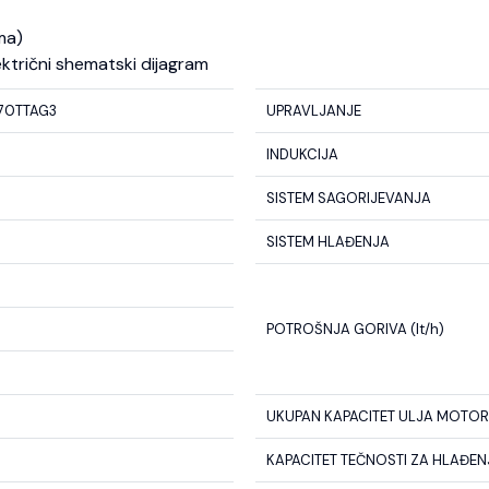
ma)
ektrični shematski dijagram
70TTAG3
UPRAVLJANJE
INDUKCIJA
SISTEM SAGORIJEVANJA
SISTEM HLAĐENJA
POTROŠNJA GORIVA (lt/h)
UKUPAN KAPACITET ULJA MOTORA
KAPACITET TEČNOSTI ZA HLAĐENJE