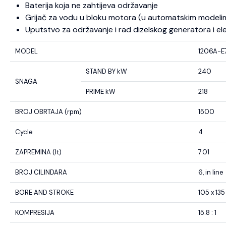
Baterija koja ne zahtijeva održavanje
Grijač za vodu u bloku motora (u automatskim modeli
Uputstvo za održavanje i rad dizelskog generatora i el
MODEL
1206A-E
STAND BY kW
240
SNAGA
PRIME kW
218
BROJ OBRTAJA (rpm)
1500
Cycle
4
ZAPREMINA (lt)
7.01
BROJ CILINDARA
6, in line
BORE AND STROKE
105 x 135
KOMPRESIJA
15.8 : 1