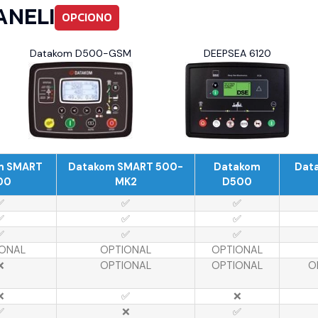
ANELI
OPCIONO
Datakom D500-GSM
DEEPSEA 6120
m SMART
Datakom SMART 500-
Datakom
Dat
00
MK2
D500
✅
✅
✅
✅
✅
✅
✅
✅
✅
ONAL
OPTIONAL
OPTIONAL
❌
OPTIONAL
OPTIONAL
O
❌
✅
❌
✅
❌
✅