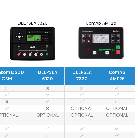
DEEPSEA 7320
ComAp AMF25
akom D500
DEEPSEA
DEEPSEA
ComAp
GSM
6120
7320
AMF25
✅
❌
✅
✅
✅
✅
✅
✅
❌
✅
✅
✅
✅
❌
OPTIONAL
OPTIONAL
PTIONAL
OPTIONAL
OPTIONAL
OPTIONAL
✅
✅
✅
✅
✅
✅
✅
✅