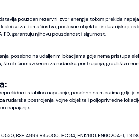
dstavlja pouzdan rezervni izvor energije tokom prekida napajan
 Idealni su za domaćinstva, poslovne objekte i industrijske pos
A 110, garantuju njihovu pouzdanost i sigurnost.
nja, posebno na udaljenim lokacijama gdje nema pristupa elekt
o ih čini savršenim za rudarska postrojenja, gradilišta i energ
a:
prekidno i stabilno napajanje, posebno na mjestima gdje je m
 rudarska postrojenja, vojne objekte i poljoprivredne lokaci
no napajanje.
E 0530, BSE 4999 BS5000, IEC 34, EN12601; EN60204-1; TS IS