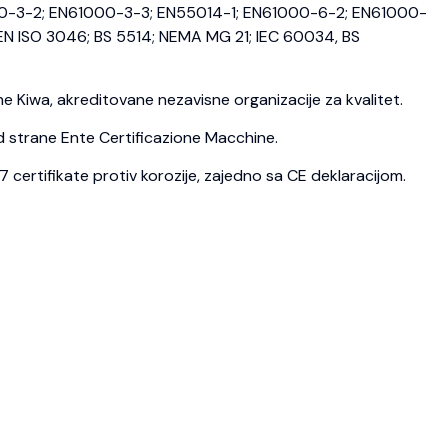
0-3-2; EN61000-3-3; EN55014-1; EN61000-6-2; EN61000-
N ISO 3046; BS 5514; NEMA MG 21; IEC 60034, BS
 Kiwa, akreditovane nezavisne organizacije za kvalitet.
d strane Ente Certificazione Macchine.
ertifikate protiv korozije, zajedno sa CE deklaracijom.