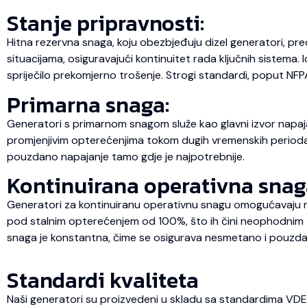
Stanje pripravnosti:
Hitna rezervna snaga, koju obezbjeđuju dizel generatori, pre
situacijama, osiguravajući kontinuitet rada ključnih sistema.
spriječilo prekomjerno trošenje. Strogi standardi, poput NFP
Primarna snaga:
Generatori s primarnom snagom služe kao glavni izvor napaja
promjenjivim opterećenjima tokom dugih vremenskih perioda, št
pouzdano napajanje tamo gdje je najpotrebnije.
Kontinuirana operativna snag
Generatori za kontinuiranu operativnu snagu omogućavaju ne
pod stalnim opterećenjem od 100%, što ih čini neophodnim za
snaga je konstantna, čime se osigurava nesmetano i pouzda
Standardi kvaliteta
Naši generatori su proizvedeni u skladu sa standardima VD