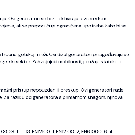
ja. Ovi generatori se brzo aktiviraju u vanrednim
trojenja, ali se preporučuje ograničena upotreba kako bi se
roenergetskoj mreži. Ovi dizel generatori prilagođavaju se
etski sektor. Zahvaljujući mobilnosti, pružaju stabilno i
režni pristup nepouzdan ili preskup. Ovi generatori rade
je. Za razliku od generatora s primarnom snagom, njihova
O 8528-1 … -13; EN12100-1; EN12100-2; EN61000-6-4;