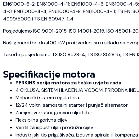
EN61000-6-2; EN61000-4-11; EN61000-4-6; EN61000-4-5; 
4-3; EN61000-4-4; EN61000-4-8; EN61000-4-11; TS EN ISO 
4999/5000 i TS EN 60947-1..4.
Posjedujemo ISO 9001-2015, ISO 14001-2015, ISO 45001-2018 
Naši generatori do 400 kW proizvedeni su u skladu sa Evrops
Takođe posjedujemo TS ISO 8528-4, TS ISO 8528-5, TS EN 1350
Specifikacije motora
PERKINS serija motora za teške uvjete rada
4 CIKLUSA, SISTEM HLAĐENJA VODOM, PRIRODNA IND
Mehanički sistem regulatora
12/24 voltni samostalni starter i punjač alternator
Zamjenjivi zračni, gorivni i uljni filter
Fleksibilna gorivna cijev
Ventil za ispust ulja i produžni cijev
Industrijski tip prigušivača, izduvna spirala ili kompenza