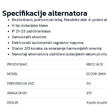
Specifikacije alternatora
Bezčetkasti, jednostruki ležaj, fleksibilni disk 4-polsni
H tip izolacijske klase
IP 21-23 zaštitna klasa
Samostalni eksiciter
Elektronski automatski regulator napona
Stator 2/3 koraka za smanjenje harmonijskih smetnji
Namotaji alternatora zaštićeni izolacijskim lakom protiv u
PROIZVOĐAČ
MECC ALTE
MODEL
ECO38-2M/4
FREKVENCIJA (HZ)
50
SNAGA (KVA)
275
DIZAJN
4 pole, brush