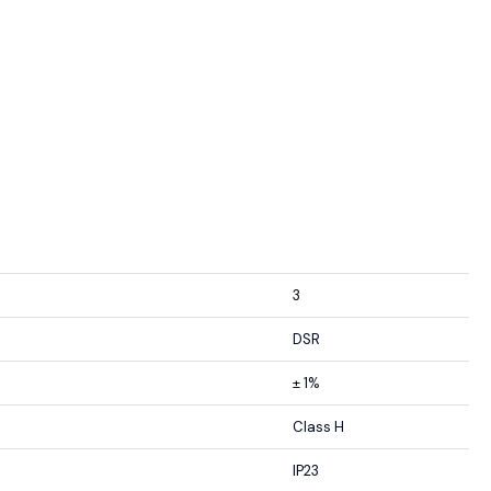
3
DSR
± 1%
Class H
IP23