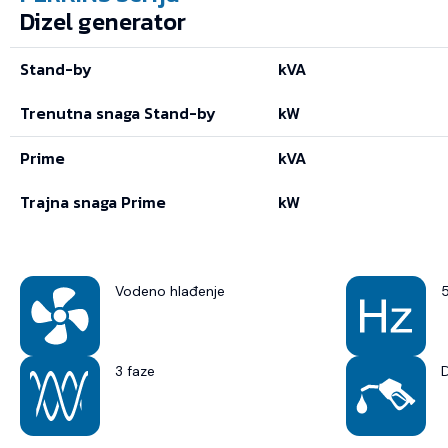
Dizel generator
Stand-by
kVA
Trenutna snaga Stand-by
kW
Prime
kVA
Trajna snaga Prime
kW
Vodeno hlađenje
3 faze
D