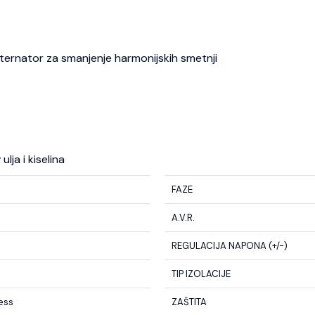
 alternator za smanjenje harmonijskih smetnji
lja i kiselina
FAZE
A.V.R.
REGULACIJA NAPONA (+/-)
TIP IZOLACIJE
less
ZAŠTITA