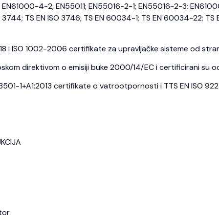
EN61000-4-2; EN55011; EN55016-2-1; EN55016-2-3; EN6100
3744; TS EN ISO 3746; TS EN 60034-1; TS EN 60034-22; TS E
i ISO 1002-2006 certifikate za upravljačke sisteme od strane
kom direktivom o emisiji buke 2000/14/EC i certificirani su o
1-1+A1:2013 certifikate o vatrootpornosti i TTS EN ISO 9227 c
UKCIJA
tor