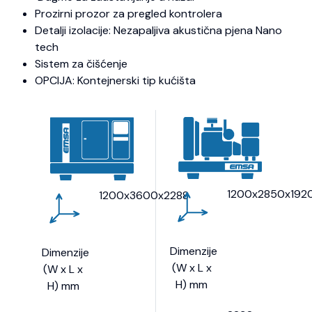
Prozirni prozor za pregled kontrolera
Detalji izolacije: Nezapaljiva akustična pjena Nano
tech
Sistem za čišćenje
OPCIJA: Kontejnerski tip kućišta
1200x2850x192
1200x3600x2288
Dimenzije
Dimenzije
(W x L x
(W x L x
H) mm
H) mm