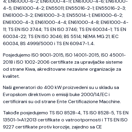
4; EN61000-6-2; EN61000-4-11; EN61000-4-6; EN61000-
4-5; EN61000-4-2; EN55011; EN55016-2-1; EN55016-2-3;
EN61000-3-2; EN61000-3-3; EN55014-1; EN61000-6-2;
EN61000-4-3; EN61000-4-4; EN61000-4-8; EN61000-4-
11; TS EN ISO 3744; TS EN ISO 3746; TS EN 60034-1; TS EN
60034-22; TS EN ISO 3046; BS 5514; NEMA MG 21; IEC
60034, BS 4999/5000 i TS EN 60947-1..4.
Posjedujemo ISO 9001-2015, ISO 14001-2015, ISO 45001-
2018 i ISO 1002-2006 certifikate za upravljačke sisteme
od strane Kiwa, akreditovane nezavisne organizacije za
kvalitet.
Naši generatori do 400 kW proizvedeni su u skladu sa
Evropskom direktivom o emisiji buke 2000/14/EC i
certificirani su od strane Ente Certificazione Macchine.
Takođe posjedujemo TS ISO 8528-4, TS ISO 8528-5, TS EN
13501-1+A1:2013 certifikate o vatrootpornosti i TTS EN ISO
9227 certifikate protiv korozije, zajedno sa CE