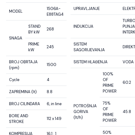
1506A-
UPRAVLJANJE
ELEKT
MODEL
E88TAG4
TURB
STAND
INDUKCIJA
PUNJA
268
BY kW
INTER
SNAGA
PRIME
SISTEM
245
DIREK
kW
SAGORIJEVANJA
BROJ OBRTAJA
SISTEM HLAĐENJA
VODA
1500
(rpm)
100%
Cycle
4
OF
60.2
PRIME
POWER
ZAPREMINA (lt)
8.8
75%
BROJ CILINDARA
6, in line
POTROŠNJA
OF
GORIVA
45.8
PRIME
BORE AND
(lt/h)
112 x 149
POWER
STROKE
50%
KOMPRESIJA
16,1 : 1