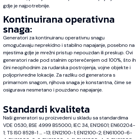
gdje je najpotrebnije.
Kontinuirana operativna
snaga:
Generatori za kontinuiranu operativnu snagu
omogućavaju neprekidno i stabilno napajanje, posebno na
mjestima gdje je mrežni pristup nepouzdan ili preskup. Ovi
generatori rade pod stalnim opterećenjem od 100%, što ih
čini neophodnim za rudarska postrojenja, vojne objekte i
poljoprivredne lokacije. Za razliku od generatora s
primarnom snagom, njihova snaga je konstantna, čime se
osigurava nesmetano i pouzdano napajanje.
Standardi kvaliteta
Naši generatori su proizvedeni u skladu sa standardima
VDE 0530, BSE 4999 BS5000, IEC 34, EN12601; EN60204-
1; TS ISO 8528-1 … -13; EN12100-1; EN12100-2; EN61000-6-