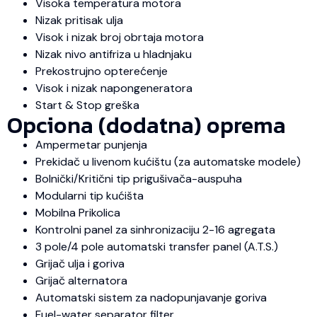
Visoka temperatura motora
Nizak pritisak ulja
Visok i nizak broj obrtaja motora
Nizak nivo antifriza u hladnjaku
Prekostrujno opterećenje
Visok i nizak napongeneratora
Start & Stop greška
Opciona (dodatna) oprema
Ampermetar punjenja
Prekidač u livenom kućištu (za automatske modele)
Bolnički/Kritični tip prigušivača-auspuha
Modularni tip kućišta
Mobilna Prikolica
Kontrolni panel za sinhronizaciju 2-16 agregata
3 pole/4 pole automatski transfer panel (A.T.S.)
Grijač ulja i goriva
Grijač alternatora
Automatski sistem za nadopunjavanje goriva
Fuel-water separator filter