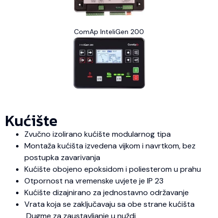
ComAp InteliGen 200
Kućište
Zvučno izolirano kućište modularnog tipa
Montaža kućišta izvedena vijkom i navrtkom, bez
postupka zavarivanja
Kućište obojeno epoksidom i poliesterom u prahu
Otpornost na vremenske uvjete je IP 23
Kućište dizajnirano za jednostavno održavanje
Vrata koja se zaključavaju sa obe strane kućišta
Dugme za zaustavljanje u nuždi