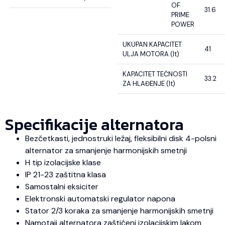
OF
31.6
PRIME
POWER
UKUPAN KAPACITET
41
ULJA MOTORA (lt)
KAPACITET TEČNOSTI
33.2
ZA HLAĐENJE (lt)
Specifikacije alternatora
Bezčetkasti, jednostruki ležaj, fleksibilni disk 4-polsni
alternator za smanjenje harmonijskih smetnji
H tip izolacijske klase
IP 21-23 zaštitna klasa
Samostalni eksiciter
Elektronski automatski regulator napona
Stator 2/3 koraka za smanjenje harmonijskih smetnji
Namotaji alternatora zaštićeni izolacijskim lakom