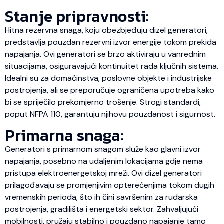
Stanje pripravnosti:
Hitna rezervna snaga, koju obezbjeđuju dizel generatori,
predstavlja pouzdan rezervni izvor energije tokom prekida
napajanja. Ovi generatori se brzo aktiviraju u vanrednim
situacijama, osiguravajući kontinuitet rada ključnih sistema.
Idealni su za domaćinstva, poslovne objekte i industrijske
postrojenja, ali se preporučuje ograničena upotreba kako
bi se spriječilo prekomjerno trošenje. Strogi standardi,
poput NFPA 110, garantuju njihovu pouzdanost i sigurnost.
Primarna snaga:
Generatori s primarnom snagom služe kao glavni izvor
napajanja, posebno na udaljenim lokacijama gdje nema
pristupa elektroenergetskoj mreži. Ovi dizel generatori
prilagođavaju se promjenjivim opterećenjima tokom dugih
vremenskih perioda, što ih čini savršenim za rudarska
postrojenja, gradilišta i energetski sektor. Zahvaljujući
mobilnosti, pružaju stabilno i pouzdano napajanje tamo