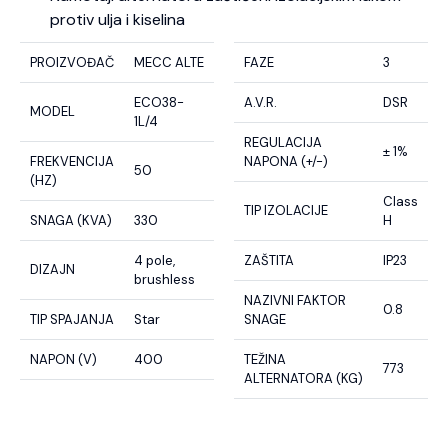
protiv ulja i kiselina
PROIZVOĐAČ
MECC ALTE
FAZE
3
ECO38-
A.V.R.
DSR
MODEL
1L/4
REGULACIJA
± 1%
FREKVENCIJA
NAPONA (+/-)
50
(HZ)
Class
TIP IZOLACIJE
SNAGA (KVA)
330
H
4 pole,
ZAŠTITA
IP23
DIZAJN
brushless
NAZIVNI FAKTOR
0.8
TIP SPAJANJA
Star
SNAGE
NAPON (V)
400
TEŽINA
773
ALTERNATORA (KG)