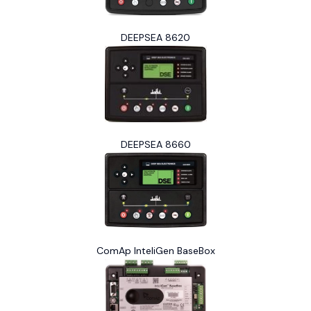
DEEPSEA 8620
DEEPSEA 8660
ComAp InteliGen BaseBox