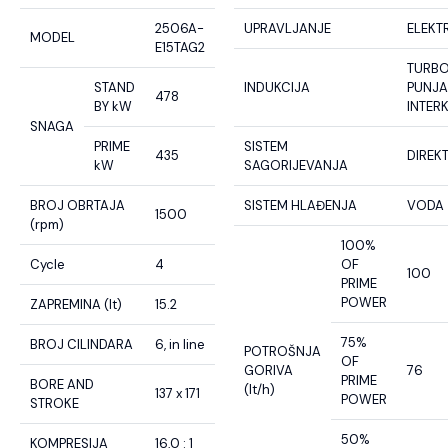
2506A-
UPRAVLJANJE
ELEKT
MODEL
E15TAG2
TURB
STAND
INDUKCIJA
PUNJA
478
BY kW
INTER
SNAGA
PRIME
SISTEM
435
DIREK
kW
SAGORIJEVANJA
BROJ OBRTAJA
SISTEM HLAĐENJA
VODA
1500
(rpm)
100%
Cycle
4
OF
100
PRIME
POWER
ZAPREMINA (lt)
15.2
75%
BROJ CILINDARA
6, in line
POTROŠNJA
OF
GORIVA
76
PRIME
BORE AND
(lt/h)
137 x 171
POWER
STROKE
50%
KOMPRESIJA
16,0 : 1