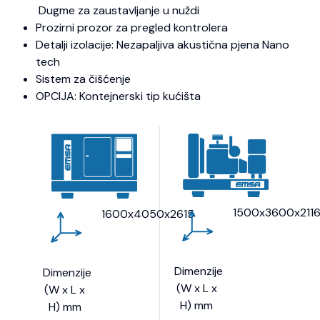
Dugme za zaustavljanje u nuždi
Prozirni prozor za pregled kontrolera
Detalji izolacije: Nezapaljiva akustična pjena Nano
tech
Sistem za čišćenje
OPCIJA: Kontejnerski tip kućišta
1500x3600x211
1600x4050x2615
Dimenzije
Dimenzije
(W x L x
(W x L x
H) mm
H) mm