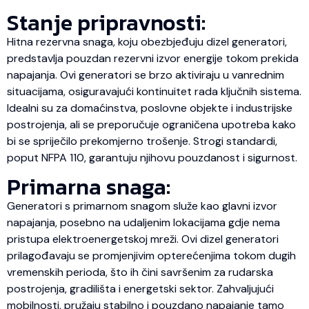
Stanje pripravnosti:
Hitna rezervna snaga, koju obezbjeđuju dizel generatori,
predstavlja pouzdan rezervni izvor energije tokom prekida
napajanja. Ovi generatori se brzo aktiviraju u vanrednim
situacijama, osiguravajući kontinuitet rada ključnih sistema.
Idealni su za domaćinstva, poslovne objekte i industrijske
postrojenja, ali se preporučuje ograničena upotreba kako
bi se spriječilo prekomjerno trošenje. Strogi standardi,
poput NFPA 110, garantuju njihovu pouzdanost i sigurnost.
Primarna snaga:
Generatori s primarnom snagom služe kao glavni izvor
napajanja, posebno na udaljenim lokacijama gdje nema
pristupa elektroenergetskoj mreži. Ovi dizel generatori
prilagođavaju se promjenjivim opterećenjima tokom dugih
vremenskih perioda, što ih čini savršenim za rudarska
postrojenja, gradilišta i energetski sektor. Zahvaljujući
mobilnosti, pružaju stabilno i pouzdano napajanje tamo