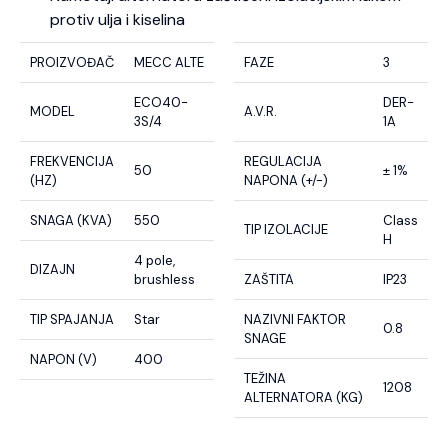
protiv ulja i kiselina
PROIZVOĐAČ
MECC ALTE
FAZE
3
ECO40-
DER-
MODEL
A.V.R.
3S/4
1A
FREKVENCIJA
REGULACIJA
50
± 1%
(HZ)
NAPONA (+/-)
SNAGA (KVA)
550
Class
TIP IZOLACIJE
H
4 pole,
DIZAJN
brushless
ZAŠTITA
IP23
TIP SPAJANJA
Star
NAZIVNI FAKTOR
0.8
SNAGE
NAPON (V)
400
TEŽINA
1208
ALTERNATORA (KG)