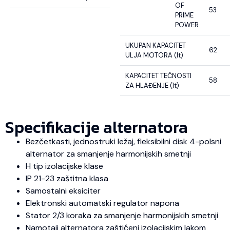
OF
53
PRIME
POWER
UKUPAN KAPACITET
62
ULJA MOTORA (lt)
KAPACITET TEČNOSTI
58
ZA HLAĐENJE (lt)
Specifikacije alternatora
Bezčetkasti, jednostruki ležaj, fleksibilni disk 4-polsni
alternator za smanjenje harmonijskih smetnji
H tip izolacijske klase
IP 21-23 zaštitna klasa
Samostalni eksiciter
Elektronski automatski regulator napona
Stator 2/3 koraka za smanjenje harmonijskih smetnji
Namotaji alternatora zaštićeni izolacijskim lakom