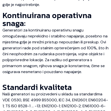
gdje je najpotrebnije.
Kontinuirana operativna
snaga:
Generatori za kontinuiranu operativnu snagu
omogućavaju neprekidno i stabilno napajanje, posebno na
mjestima gdje je mrežni pristup nepouzdan ili preskup. Ovi
generatori rade pod stalnim opterećenjem od 100%, što ih
čini neophodnim za rudarska postrojenja, vojne objekte i
poljoprivredne lokacije. Za razliku od generatora s
primarnom snagom, njihova snaga je konstantna, čime se
osigurava nesmetano i pouzdano napajanje.
Standardi kvaliteta
Naši generatori su proizvedeni u skladu sa standardima
VDE 0530, BSE 4999 BS5000, IEC 34, EN12601; EN60204-
1; TS ISO 8528-1 … -13; EN12100-1; EN12100-2; EN61000-6-