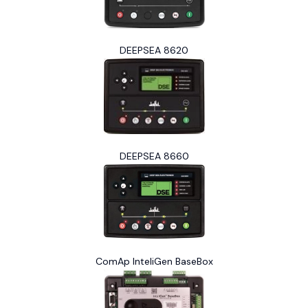
DEEPSEA 8620
DEEPSEA 8660
ComAp InteliGen BaseBox