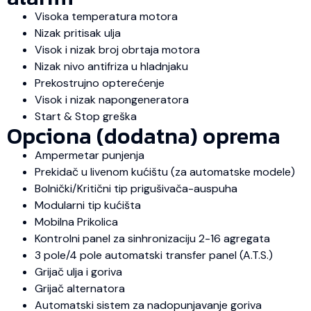
Visoka temperatura motora
Nizak pritisak ulja
Visok i nizak broj obrtaja motora
Nizak nivo antifriza u hladnjaku
Prekostrujno opterećenje
Visok i nizak napongeneratora
Start & Stop greška
Opciona (dodatna) oprema
Ampermetar punjenja
Prekidač u livenom kućištu (za automatske modele)
Bolnički/Kritični tip prigušivača-auspuha
Modularni tip kućišta
Mobilna Prikolica
Kontrolni panel za sinhronizaciju 2-16 agregata
3 pole/4 pole automatski transfer panel (A.T.S.)
Grijač ulja i goriva
Grijač alternatora
Automatski sistem za nadopunjavanje goriva