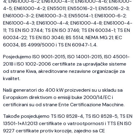
4; EN61000-6-2; EN61000-4-11; EN61000-4-6; EN61000-
4-5; EN61000-4-2; EN55011; EN55016-2-1; EN55016-2-3;
EN61000-3-2; EN61000-3-3; EN55014-1; EN61000-6-2;
EN61000-4-3; EN61000-4-4; EN61000-4-8; EN61000-4-
11; TS EN ISO 3744; TS EN ISO 3746; TS EN 60034-1; TS EN
60034-22; TS EN ISO 3046; BS 5514; NEMA MG 21; IEC
60034, BS 4999/5000 i TS EN 60947-1..4.
Posjedujemo ISO 9001-2015, ISO 14001-2015, ISO 45001-
2018 i ISO 1002-2006 certifikate za upravljačke sisteme
od strane Kiwa, akreditovane nezavisne organizacije za
kvalitet.
Naši generatori do 400 kW proizvedeni su u skladu sa
Evropskom direktivom o emisiji buke 2000/14/EC i
certificirani su od strane Ente Certificazione Macchine.
Takođe posjedujemo TS ISO 8528-4, TS ISO 8528-5, TS EN
13501-1+A1:2013 certifikate o vatrootpornosti i TTS EN ISO
9227 certifikate protiv korozije, zajedno sa CE