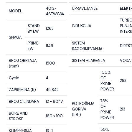
4012-
UPRAVLJANJE
ELEKT
MODEL
46TWG3A
TURB
STAND
INDUKCIJA
PUNJA
1263
BY kW
INTER
SNAGA
PRIME
SISTEM
1149
DIREK
kW
SAGORIJEVANJA
BROJ OBRTAJA
SISTEM HLAĐENJA
VODA
1500
(rpm)
100%
Cycle
4
OF
283
PRIME
POWER
ZAPREMINA (lt)
45.842
75%
BROJ CILINDARA
12 - 60° V
POTROŠNJA
OF
GORIVA
213
PRIME
BORE AND
(lt/h)
160 x 190
POWER
STROKE
50%
KOMPRESIJA
13 : 1