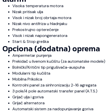
Visoka temperatura motora
Nizak pritisak ulja
Visok i nizak broj obrtaja motora
Nizak nivo antifriza u hladnjaku
Prekostrujno opterećenje
Visok i nizak napongeneratora
Start & Stop greška
Opciona (dodatna) oprema
Ampermetar punjenja
Prekidač u livenom kućištu (za automatske modele)
Bolnički/Kritični tip prigušivača-auspuha
Modularni tip kućišta
Mobilna Prikolica
Kontrolni panel za sinhronizaciju 2-16 agregata
3 pole/4 pole automatski transfer panel (A.T.S.)
Grijač ulja i goriva
Grijač alternatora
Automatski sistem za nadopunjavanje goriva