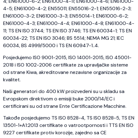
4; EN61000-6-2; EN61000-4-11; EN61000-4-6; EN61000-
4-5; EN61000-4-2; EN55011; EN55016-2-1; EN55016-2-3;
EN61000-3-2; EN61000-3-3; EN55014-1; EN61000-6-2;
EN61000-4-3; EN61000-4-4; EN61000-4-8; EN61000-4-
11; TS EN ISO 3744; TS EN ISO 3746; TS EN 60034-1; TS EN
60034-22; TS EN ISO 3046; BS 5514; NEMA MG 21; IEC
60034, BS 4999/5000 i TS EN 60947-1..4.
Posjedujemo ISO 9001-2015, ISO 14001-2015, ISO 45001-
2018 i ISO 1002-2006 certifikate za upravljačke sisteme
od strane Kiwa, akreditovane nezavisne organizacije za
kvalitet.
Naši generatori do 400 kW proizvedeni su u skladu sa
Evropskom direktivom o emisiji buke 2000/14/EC i
certificirani su od strane Ente Certificazione Macchine.
Takođe posjedujemo TS ISO 8528-4, TS ISO 8528-5, TS EN
13501-1+A1:2013 certifikate o vatrootpornosti i TTS EN ISO
9227 certifikate protiv korozije, zajedno sa CE