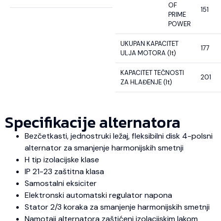
OF
151
PRIME
POWER
UKUPAN KAPACITET
177
ULJA MOTORA (lt)
KAPACITET TEČNOSTI
201
ZA HLAĐENJE (lt)
Specifikacije alternatora
Bezčetkasti, jednostruki ležaj, fleksibilni disk 4-polsni
alternator za smanjenje harmonijskih smetnji
H tip izolacijske klase
IP 21-23 zaštitna klasa
Samostalni eksiciter
Elektronski automatski regulator napona
Stator 2/3 koraka za smanjenje harmonijskih smetnji
Namotaji alternatora zaštićeni izolacijskim lakom