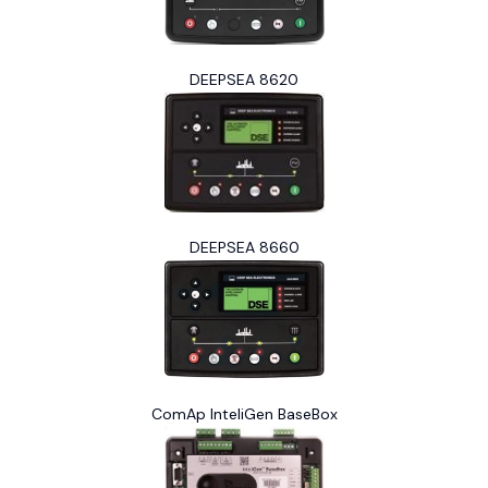
DEEPSEA 8620
DEEPSEA 8660
ComAp InteliGen BaseBox