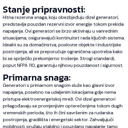
Stanje pripravnosti:
Hitna rezervna snaga, koju obezbjeđuju dizel generatori,
predstavlja pouzdan rezervni izvor energije tokom prekida
napajanja. Ovi generatori se brzo aktiviraju u vanrednim
situacijama, osiguravajući kontinuitet rada ključnih sistema.
Idealni su za domaćinstva, poslovne objekte i industrijske
postrojenja, ali se preporučuje ograničena upotreba kako
bi se spriječilo prekomjerno trošenje. Strogi standardi,
poput NFPA 110, garantuju njihovu pouzdanost i sigurnost.
Primarna snaga:
Generatori s primarnom snagom služe kao glavni izvor
napajanja, posebno na udaljenim lokacijama gdje nema
pristupa elektroenergetskoj mreži. Ovi dizel generatori
prilagođavaju se promjenjivim opterećenjima tokom dugih
vremenskih perioda, što ih čini savršenim za rudarska
postrojenja, gradilišta i energetski sektor. Zahvaljujući
mobilnosti, pružaju stabilno i pouzdano napajanje tamo