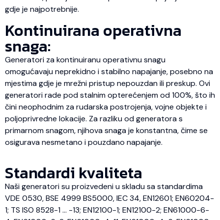
gdje je najpotrebnije.
Kontinuirana operativna
snaga:
Generatori za kontinuiranu operativnu snagu
omogućavaju neprekidno i stabilno napajanje, posebno na
mjestima gdje je mrežni pristup nepouzdan ili preskup. Ovi
generatori rade pod stalnim opterećenjem od 100%, što ih
čini neophodnim za rudarska postrojenja, vojne objekte i
poljoprivredne lokacije. Za razliku od generatora s
primarnom snagom, njihova snaga je konstantna, čime se
osigurava nesmetano i pouzdano napajanje.
Standardi kvaliteta
Naši generatori su proizvedeni u skladu sa standardima
VDE 0530, BSE 4999 BS5000, IEC 34, EN12601; EN60204-
1; TS ISO 8528-1 … -13; EN12100-1; EN12100-2; EN61000-6-