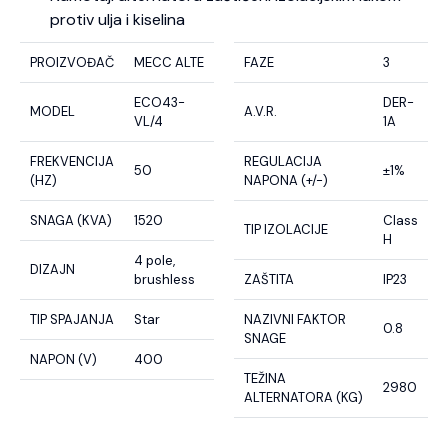
protiv ulja i kiselina
PROIZVOĐAČ
MECC ALTE
FAZE
3
ECO43-
DER-
MODEL
A.V.R.
VL/4
1A
FREKVENCIJA
REGULACIJA
50
±1%
(HZ)
NAPONA (+/-)
SNAGA (KVA)
1520
Class
TIP IZOLACIJE
H
4 pole,
DIZAJN
brushless
ZAŠTITA
IP23
TIP SPAJANJA
Star
NAZIVNI FAKTOR
0.8
SNAGE
NAPON (V)
400
TEŽINA
2980
ALTERNATORA (KG)