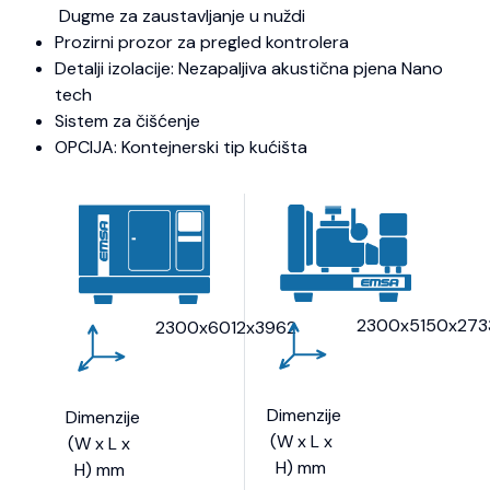
Dugme za zaustavljanje u nuždi
Prozirni prozor za pregled kontrolera
Detalji izolacije: Nezapaljiva akustična pjena Nano
tech
Sistem za čišćenje
OPCIJA: Kontejnerski tip kućišta
2300x5150x273
2300x6012x3962
Dimenzije
Dimenzije
(W x L x
(W x L x
H) mm
H) mm