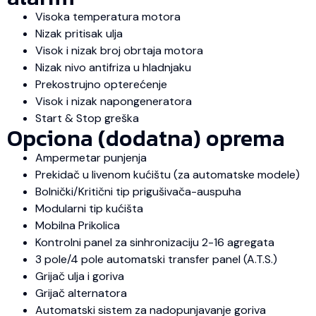
Visoka temperatura motora
Nizak pritisak ulja
Visok i nizak broj obrtaja motora
Nizak nivo antifriza u hladnjaku
Prekostrujno opterećenje
Visok i nizak napongeneratora
Start & Stop greška
Opciona (dodatna) oprema
Ampermetar punjenja
Prekidač u livenom kućištu (za automatske modele)
Bolnički/Kritični tip prigušivača-auspuha
Modularni tip kućišta
Mobilna Prikolica
Kontrolni panel za sinhronizaciju 2-16 agregata
3 pole/4 pole automatski transfer panel (A.T.S.)
Grijač ulja i goriva
Grijač alternatora
Automatski sistem za nadopunjavanje goriva