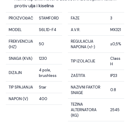
protiv ulja i kiselina
PROIZVOĐAČ
STAMFORD
FAZE
3
MODEL
S6L1D-F4
A.V.R.
MX321
FREKVENCIJA
REGULACIJA
50
±0,5%
(HZ)
NAPONA (+/-)
SNAGA (KVA)
1230
Class
TIP IZOLACIJE
H
4 pole,
DIZAJN
brushless
ZAŠTITA
IP23
TIP SPAJANJA
Star
NAZIVNI FAKTOR
0.8
SNAGE
NAPON (V)
400
TEŽINA
ALTERNATORA
2545
(KG)