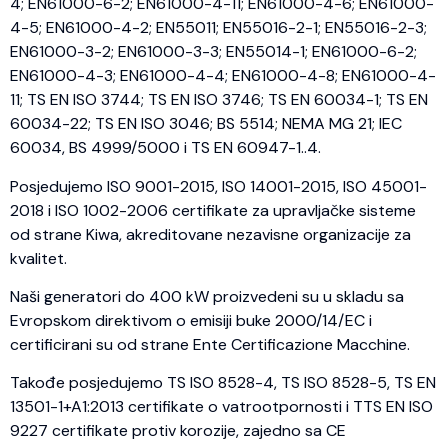
4; EN61000-6-2; EN61000-4-11; EN61000-4-6; EN61000-
4-5; EN61000-4-2; EN55011; EN55016-2-1; EN55016-2-3;
EN61000-3-2; EN61000-3-3; EN55014-1; EN61000-6-2;
EN61000-4-3; EN61000-4-4; EN61000-4-8; EN61000-4-
11; TS EN ISO 3744; TS EN ISO 3746; TS EN 60034-1; TS EN
60034-22; TS EN ISO 3046; BS 5514; NEMA MG 21; IEC
60034, BS 4999/5000 i TS EN 60947-1..4.
Posjedujemo ISO 9001-2015, ISO 14001-2015, ISO 45001-
2018 i ISO 1002-2006 certifikate za upravljačke sisteme
od strane Kiwa, akreditovane nezavisne organizacije za
kvalitet.
Naši generatori do 400 kW proizvedeni su u skladu sa
Evropskom direktivom o emisiji buke 2000/14/EC i
certificirani su od strane Ente Certificazione Macchine.
Takođe posjedujemo TS ISO 8528-4, TS ISO 8528-5, TS EN
13501-1+A1:2013 certifikate o vatrootpornosti i TTS EN ISO
9227 certifikate protiv korozije, zajedno sa CE