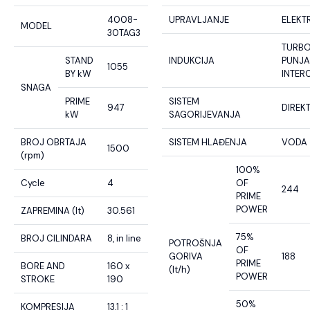
4008-
UPRAVLJANJE
ELEKT
MODEL
30TAG3
TURB
STAND
INDUKCIJA
PUNJA
1055
BY kW
INTER
SNAGA
PRIME
SISTEM
947
DIREK
kW
SAGORIJEVANJA
BROJ OBRTAJA
SISTEM HLAĐENJA
VODA
1500
(rpm)
100%
Cycle
4
OF
244
PRIME
POWER
ZAPREMINA (lt)
30.561
75%
BROJ CILINDARA
8, in line
POTROŠNJA
OF
GORIVA
188
PRIME
BORE AND
160 x
(lt/h)
POWER
STROKE
190
50%
KOMPRESIJA
13,1 : 1