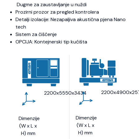
Dugme za zaustavljanje u nuždi
Prozirni prozor za pregled kontrolera
Detalji izolacije: Nezapaljiva akustična pjena Nano
tech
Sistem za čišćenje
OPCIJA: Kontejnerski tip kućišta
2200x4900x25
2200x5550x3434
Dimenzije
Dimenzije
(W x L x
(W x L x
H) mm
H) mm