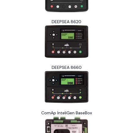
DEEPSEA 8620
DEEPSEA 8660
ComAp InteliGen BaseBox