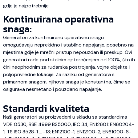
gdje je najpotrebnije.
Kontinuirana operativna
snaga:
Generatori za kontinuiranu operativnu snagu
omogućavaju neprekidno i stabilno napajanje, posebno na
mjestima gdje je mrežni pristup nepouzdan ili preskup. Ovi
generatori rade pod stalnim opterećenjem od 100%, što ih
čini neophodnim za rudarska postrojenja, vojne objekte i
poljoprivredne lokacije. Za razliku od generatora s
primarnom snagom, njihova snaga je konstantna, čime se
osigurava nesmetano i pouzdano napajanje.
Standardi kvaliteta
Naši generatori su proizvedeni u skladu sa standardima
VDE 0530, BSE 4999 BS5000, IEC 34, EN12601; EN60204-
1; TS ISO 8528-1 … -13; EN12100-1; EN12100-2; EN61000-6-