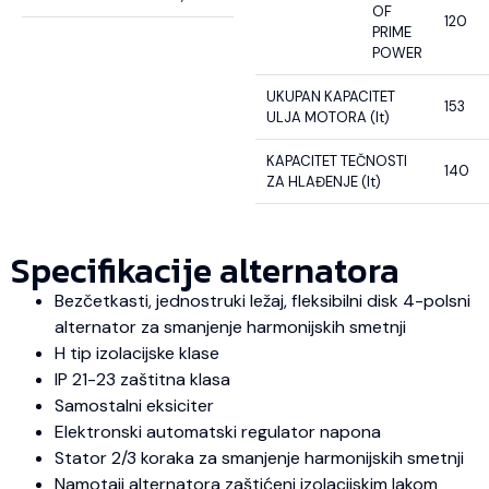
OF
120
PRIME
POWER
UKUPAN KAPACITET
153
ULJA MOTORA (lt)
KAPACITET TEČNOSTI
140
ZA HLAĐENJE (lt)
Specifikacije alternatora
Bezčetkasti, jednostruki ležaj, fleksibilni disk 4-polsni
alternator za smanjenje harmonijskih smetnji
H tip izolacijske klase
IP 21-23 zaštitna klasa
Samostalni eksiciter
Elektronski automatski regulator napona
Stator 2/3 koraka za smanjenje harmonijskih smetnji
Namotaji alternatora zaštićeni izolacijskim lakom