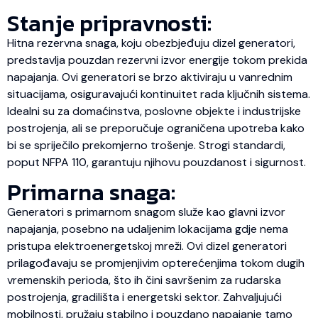
Stanje pripravnosti:
Hitna rezervna snaga, koju obezbjeđuju dizel generatori,
predstavlja pouzdan rezervni izvor energije tokom prekida
napajanja. Ovi generatori se brzo aktiviraju u vanrednim
situacijama, osiguravajući kontinuitet rada ključnih sistema.
Idealni su za domaćinstva, poslovne objekte i industrijske
postrojenja, ali se preporučuje ograničena upotreba kako
bi se spriječilo prekomjerno trošenje. Strogi standardi,
poput NFPA 110, garantuju njihovu pouzdanost i sigurnost.
Primarna snaga:
Generatori s primarnom snagom služe kao glavni izvor
napajanja, posebno na udaljenim lokacijama gdje nema
pristupa elektroenergetskoj mreži. Ovi dizel generatori
prilagođavaju se promjenjivim opterećenjima tokom dugih
vremenskih perioda, što ih čini savršenim za rudarska
postrojenja, gradilišta i energetski sektor. Zahvaljujući
mobilnosti, pružaju stabilno i pouzdano napajanje tamo