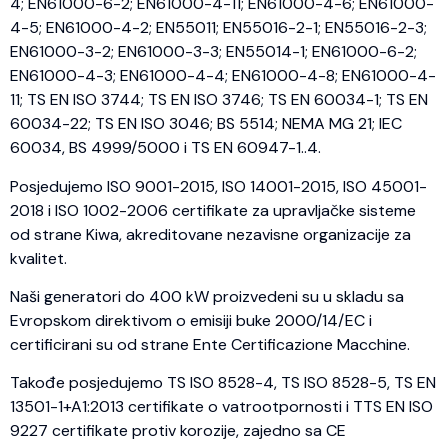
4; EN61000-6-2; EN61000-4-11; EN61000-4-6; EN61000-
4-5; EN61000-4-2; EN55011; EN55016-2-1; EN55016-2-3;
EN61000-3-2; EN61000-3-3; EN55014-1; EN61000-6-2;
EN61000-4-3; EN61000-4-4; EN61000-4-8; EN61000-4-
11; TS EN ISO 3744; TS EN ISO 3746; TS EN 60034-1; TS EN
60034-22; TS EN ISO 3046; BS 5514; NEMA MG 21; IEC
60034, BS 4999/5000 i TS EN 60947-1..4.
Posjedujemo ISO 9001-2015, ISO 14001-2015, ISO 45001-
2018 i ISO 1002-2006 certifikate za upravljačke sisteme
od strane Kiwa, akreditovane nezavisne organizacije za
kvalitet.
Naši generatori do 400 kW proizvedeni su u skladu sa
Evropskom direktivom o emisiji buke 2000/14/EC i
certificirani su od strane Ente Certificazione Macchine.
Takođe posjedujemo TS ISO 8528-4, TS ISO 8528-5, TS EN
13501-1+A1:2013 certifikate o vatrootpornosti i TTS EN ISO
9227 certifikate protiv korozije, zajedno sa CE