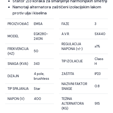
Stator 2/3 koraka za smanjenje harmonijskih smetnji
Namotaji alternatora zaštićeni izolacijskim lakom
protiv ulja i kiselina
PROIZVOĐAČ
EMSA
FAZE
3
EGK280-
A.V.R.
SX440
MODEL
240N
REGULACIJA
±1%
FREKVENCIJA
NAPONA (+/-)
50
(HZ)
Class
TIP IZOLACIJE
SNAGA (KVA)
343
H
4 pole,
ZAŠTITA
IP23
DIZAJN
brushless
NAZIVNI FAKTOR
0.8
TIP SPAJANJA
Star
SNAGE
NAPON (V)
400
TEŽINA
ALTERNATORA
915
(KG)