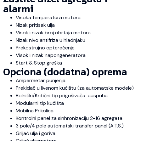
alarmi
Visoka temperatura motora
Nizak pritisak ulja
Visok i nizak broj obrtaja motora
Nizak nivo antifriza u hladnjaku
Prekostrujno opterećenje
Visok i nizak napongeneratora
Start & Stop greška
Opciona (dodatna) oprema
Ampermetar punjenja
Prekidač u livenom kućištu (za automatske modele)
Bolnički/Kritični tip prigušivača-auspuha
Modularni tip kućišta
Mobilna Prikolica
Kontrolni panel za sinhronizaciju 2-16 agregata
3 pole/4 pole automatski transfer panel (A.T.S.)
Grijač ulja i goriva
Grijač alternatora