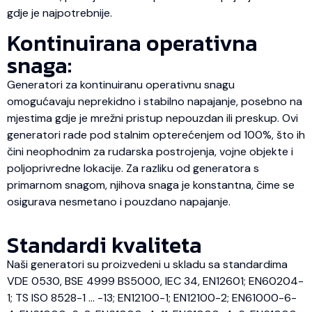
gdje je najpotrebnije.
Kontinuirana operativna
snaga:
Generatori za kontinuiranu operativnu snagu
omogućavaju neprekidno i stabilno napajanje, posebno na
mjestima gdje je mrežni pristup nepouzdan ili preskup. Ovi
generatori rade pod stalnim opterećenjem od 100%, što ih
čini neophodnim za rudarska postrojenja, vojne objekte i
poljoprivredne lokacije. Za razliku od generatora s
primarnom snagom, njihova snaga je konstantna, čime se
osigurava nesmetano i pouzdano napajanje.
Standardi kvaliteta
Naši generatori su proizvedeni u skladu sa standardima
VDE 0530, BSE 4999 BS5000, IEC 34, EN12601; EN60204-
1; TS ISO 8528-1 … -13; EN12100-1; EN12100-2; EN61000-6-