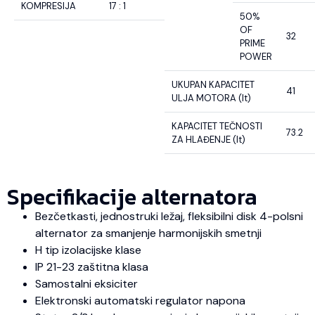
KOMPRESIJA
17 : 1
50%
OF
32
PRIME
POWER
UKUPAN KAPACITET
41
ULJA MOTORA (lt)
KAPACITET TEČNOSTI
73.2
ZA HLAĐENJE (lt)
Specifikacije alternatora
Bezčetkasti, jednostruki ležaj, fleksibilni disk 4-polsni
alternator za smanjenje harmonijskih smetnji
H tip izolacijske klase
IP 21-23 zaštitna klasa
Samostalni eksiciter
Elektronski automatski regulator napona