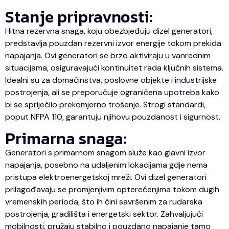
Stanje pripravnosti:
Hitna rezervna snaga, koju obezbjeđuju dizel generatori,
predstavlja pouzdan rezervni izvor energije tokom prekida
napajanja. Ovi generatori se brzo aktiviraju u vanrednim
situacijama, osiguravajući kontinuitet rada ključnih sistema.
Idealni su za domaćinstva, poslovne objekte i industrijske
postrojenja, ali se preporučuje ograničena upotreba kako
bi se spriječilo prekomjerno trošenje. Strogi standardi,
poput NFPA 110, garantuju njihovu pouzdanost i sigurnost.
Primarna snaga:
Generatori s primarnom snagom služe kao glavni izvor
napajanja, posebno na udaljenim lokacijama gdje nema
pristupa elektroenergetskoj mreži. Ovi dizel generatori
prilagođavaju se promjenjivim opterećenjima tokom dugih
vremenskih perioda, što ih čini savršenim za rudarska
postrojenja, gradilišta i energetski sektor. Zahvaljujući
mobilnosti, pružaju stabilno i pouzdano napajanje tamo