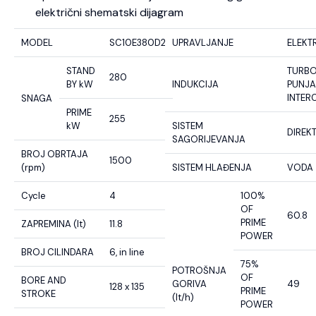
električni shematski dijagram
MODEL
SC10E380D2
UPRAVLJANJE
ELEKT
STAND
TURB
280
BY kW
INDUKCIJA
PUNJA
INTER
SNAGA
PRIME
255
kW
SISTEM
DIREK
SAGORIJEVANJA
BROJ OBRTAJA
1500
(rpm)
SISTEM HLAĐENJA
VODA
Cycle
4
100%
OF
60.8
PRIME
ZAPREMINA (lt)
11.8
POWER
BROJ CILINDARA
6, in line
75%
POTROŠNJA
OF
BORE AND
GORIVA
49
128 x 135
PRIME
STROKE
(lt/h)
POWER