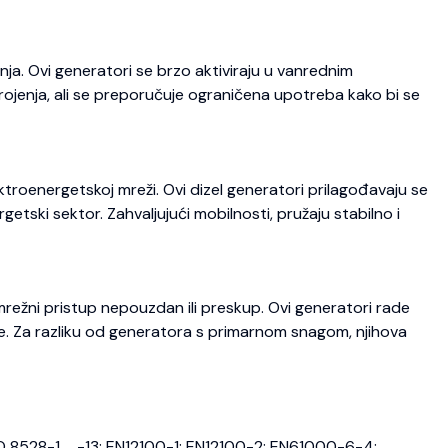
ja. Ovi generatori se brzo aktiviraju u vanrednim
trojenja, ali se preporučuje ograničena upotreba kako bi se
roenergetskoj mreži. Ovi dizel generatori prilagođavaju se
etski sektor. Zahvaljujući mobilnosti, pružaju stabilno i
režni pristup nepouzdan ili preskup. Ovi generatori rade
je. Za razliku od generatora s primarnom snagom, njihova
O 8528-1 … -13; EN12100-1; EN12100-2; EN61000-6-4;