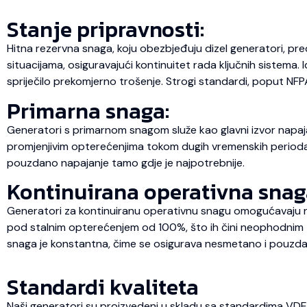
Stanje pripravnosti:
Hitna rezervna snaga, koju obezbjeđuju dizel generatori, pre
situacijama, osiguravajući kontinuitet rada ključnih sistema.
spriječilo prekomjerno trošenje. Strogi standardi, poput NFP
Primarna snaga:
Generatori s primarnom snagom služe kao glavni izvor napaja
promjenjivim opterećenjima tokom dugih vremenskih perioda, št
pouzdano napajanje tamo gdje je najpotrebnije.
Kontinuirana operativna snag
Generatori za kontinuiranu operativnu snagu omogućavaju ne
pod stalnim opterećenjem od 100%, što ih čini neophodnim za
snaga je konstantna, čime se osigurava nesmetano i pouzda
Standardi kvaliteta
Naši generatori su proizvedeni u skladu sa standardima VD