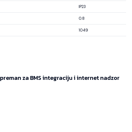
IP23
0.8
1049
reman za BMS integraciju i internet nadzor