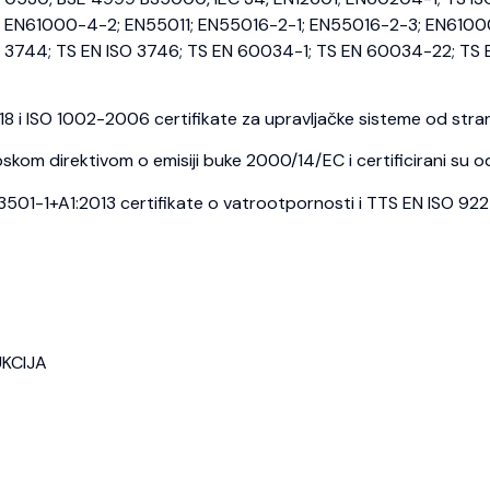
EN61000-4-2; EN55011; EN55016-2-1; EN55016-2-3; EN6100
3744; TS EN ISO 3746; TS EN 60034-1; TS EN 60034-22; TS E
i ISO 1002-2006 certifikate za upravljačke sisteme od strane
kom direktivom o emisiji buke 2000/14/EC i certificirani su o
1-1+A1:2013 certifikate o vatrootpornosti i TTS EN ISO 9227 c
UKCIJA