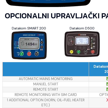
OPCIONALNI UPRAVLJAČKI P
Datakom SMART 200
Datakom D500
Datako
2
AUTOMATIC MAINS MONITORING
MANUEL START
REMOTE START
REMOTE MONITORING WITH SIM CARD
OPTI
1 ADDITIONAL OPTION (HORN, OIL-FUEL HEATER
ETC.)