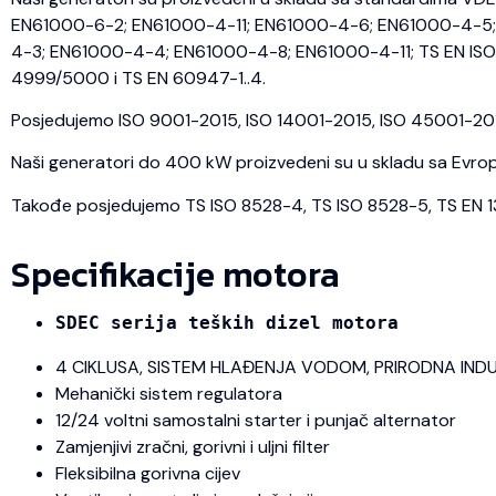
EN61000-6-2; EN61000-4-11; EN61000-4-6; EN61000-4-5; 
4-3; EN61000-4-4; EN61000-4-8; EN61000-4-11; TS EN ISO 
4999/5000 i TS EN 60947-1..4.
Posjedujemo ISO 9001-2015, ISO 14001-2015, ISO 45001-2018 
Naši generatori do 400 kW proizvedeni su u skladu sa Evrops
Takođe posjedujemo TS ISO 8528-4, TS ISO 8528-5, TS EN 1350
Specifikacije motora
SDEC serija teških dizel motora
4 CIKLUSA, SISTEM HLAĐENJA VODOM, PRIRODNA IND
Mehanički sistem regulatora
12/24 voltni samostalni starter i punjač alternator
Zamjenjivi zračni, gorivni i uljni filter
Fleksibilna gorivna cijev