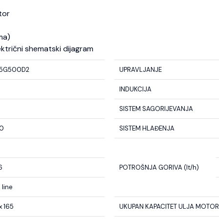
tor
ma)
ektrični shematski dijagram
15G500D2
UPRAVLJANJE
INDUKCIJA
SISTEM SAGORIJEVANJA
0
SISTEM HLAĐENJA
6
POTROŠNJA GORIVA (lt/h)
n line
x 165
UKUPAN KAPACITET ULJA MOTORA