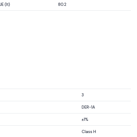
 (lt)
80.2
3
DER-1A
±1%
Class H