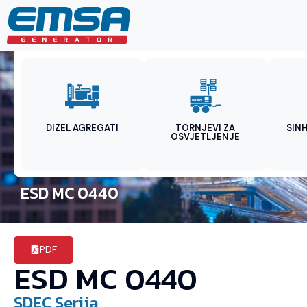
DIZEL AGREGATI
TORNJEVI ZA
SIN
OSVJETLJENJE
ESD MC 0440
PDF
ESD MC 0440
SDEC
Serija