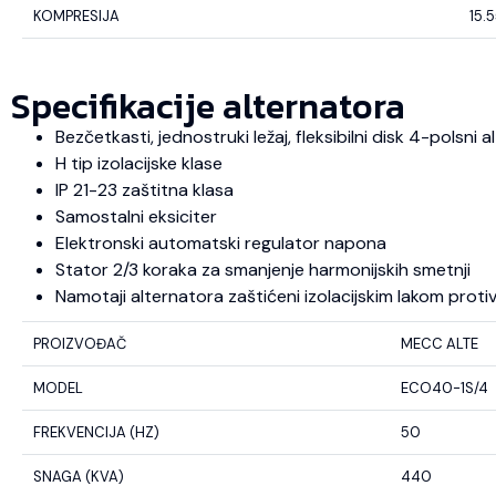
KOMPRESIJA
15.5
Specifikacije alternatora
Bezčetkasti, jednostruki ležaj, fleksibilni disk 4-polsni
H tip izolacijske klase
IP 21-23 zaštitna klasa
Samostalni eksiciter
Elektronski automatski regulator napona
Stator 2/3 koraka za smanjenje harmonijskih smetnji
Namotaji alternatora zaštićeni izolacijskim lakom protiv u
PROIZVOĐAČ
MECC ALTE
MODEL
ECO40-1S/4
FREKVENCIJA (HZ)
50
SNAGA (KVA)
440