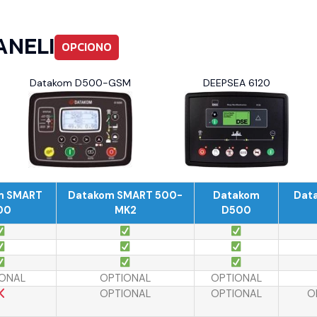
ANELI
OPCIONO
Datakom D500-GSM
DEEPSEA 6120
m SMART
Datakom SMART 500-
Datakom
Dat
00
MK2
D500
ONAL
OPTIONAL
OPTIONAL
OPTIONAL
OPTIONAL
O