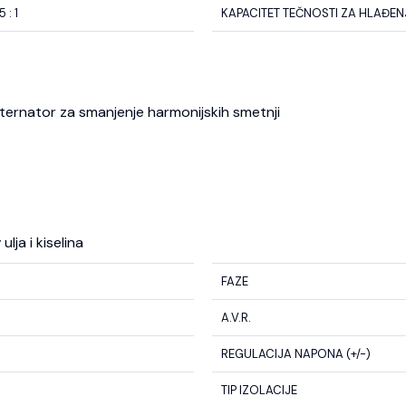
5 : 1
KAPACITET TEČNOSTI ZA HLAĐENJE
 alternator za smanjenje harmonijskih smetnji
lja i kiselina
FAZE
A.V.R.
REGULACIJA NAPONA (+/-)
TIP IZOLACIJE