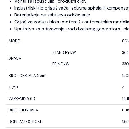
Ventil za ispust ulja i produžni cijev
Industrijski tip prigušivača, izduvna spirala ili kompenza
Baterija koja ne zahtijeva održavanje
Grijač za vodu u bloku motora (u automatskim modeli
Uputstvo za održavanje i rad dizelskog generatora i el
MODEL
SC
STAND BY kW
363
SNAGA
PRIME kW
330
BROJ OBRTAJA (rpm)
150
Cycle
4
ZAPREMINA (lt)
14.1
BROJ CILINDARA
6, i
BORE AND STROKE
135 