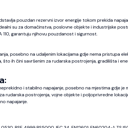
dstavlja pouzdan rezervni izvor energije tokom prekida napajan
 Idealni su za domaćinstva, poslovne objekte i industrijske pos
A 110, garantuju njihovu pouzdanost i sigurnost.
nja, posebno na udaljenim lokacijama gdje nema pristupa elekt
o ih čini savršenim za rudarska postrojenja, gradilišta i energ
a:
prekidno i stabilno napajanje, posebno na mjestima gdje je m
 rudarska postrojenja, vojne objekte i poljoprivredne lokaci
no napajanje.
E 0530, BSE 4999 BS5000, IEC 34, EN12601; EN60204-1; TS IS