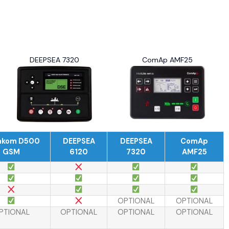
DEEPSEA 7320
ComAp AMF25
akom D500
DEEPSEA
DEEPSEA
ComAp
GSM
6120
7320
AMF25
OPTIONAL
OPTIONAL
PTIONAL
OPTIONAL
OPTIONAL
OPTIONAL