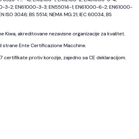
0-3-2; EN61000-3-3; EN55014-1; EN61000-6-2; EN61000-
N ISO 3046; BS 5514; NEMA MG 21; IEC 60034, BS
 Kiwa, akreditovane nezavisne organizacije za kvalitet.
d strane Ente Certificazione Macchine.
ertifikate protiv korozije, zajedno sa CE deklaracijom.