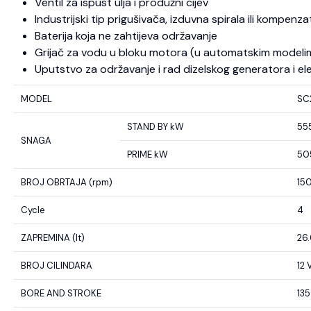
Ventil za ispust ulja i produžni cijev
Industrijski tip prigušivača, izduvna spirala ili kompenza
Baterija koja ne zahtijeva održavanje
Grijač za vodu u bloku motora (u automatskim modeli
Uputstvo za održavanje i rad dizelskog generatora i el
MODEL
SC
STAND BY kW
55
SNAGA
PRIME kW
50
BROJ OBRTAJA (rpm)
15
Cycle
4
ZAPREMINA (lt)
26
BROJ CILINDARA
12 
BORE AND STROKE
135