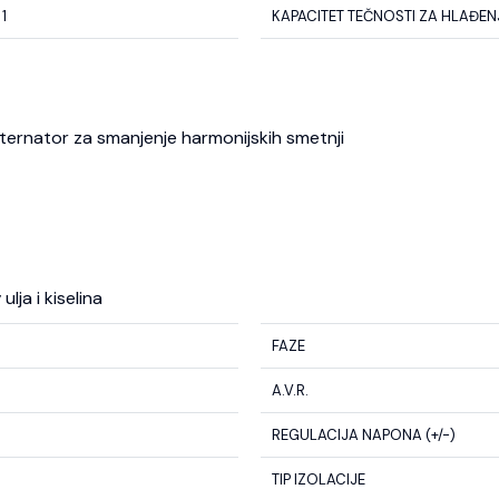
 1
KAPACITET TEČNOSTI ZA HLAĐENJE
 alternator za smanjenje harmonijskih smetnji
lja i kiselina
FAZE
A.V.R.
REGULACIJA NAPONA (+/-)
TIP IZOLACIJE