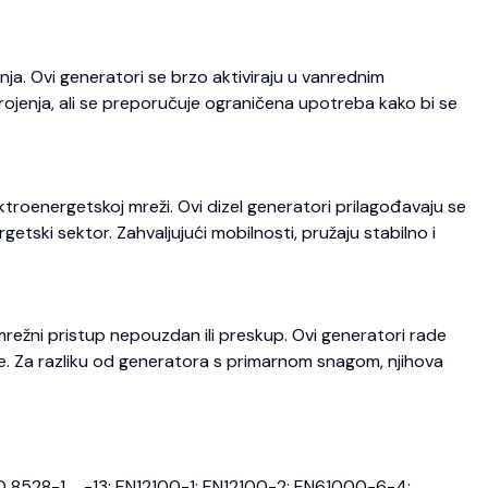
ja. Ovi generatori se brzo aktiviraju u vanrednim
trojenja, ali se preporučuje ograničena upotreba kako bi se
roenergetskoj mreži. Ovi dizel generatori prilagođavaju se
etski sektor. Zahvaljujući mobilnosti, pružaju stabilno i
režni pristup nepouzdan ili preskup. Ovi generatori rade
je. Za razliku od generatora s primarnom snagom, njihova
O 8528-1 … -13; EN12100-1; EN12100-2; EN61000-6-4;