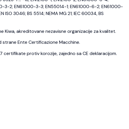
0-3-2; EN61000-3-3; EN55014-1; EN61000-6-2; EN61000-
N ISO 3046; BS 5514; NEMA MG 21; IEC 60034, BS
 Kiwa, akreditovane nezavisne organizacije za kvalitet.
d strane Ente Certificazione Macchine.
ertifikate protiv korozije, zajedno sa CE deklaracijom.