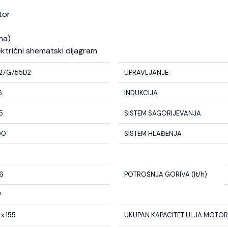
tor
ma)
ektrični shematski dijagram
27G755D2
UPRAVLJANJE
5
INDUKCIJA
5
SISTEM SAGORIJEVANJA
00
SISTEM HLAĐENJA
.6
POTROŠNJA GORIVA (lt/h)
V
 x 155
UKUPAN KAPACITET ULJA MOTORA