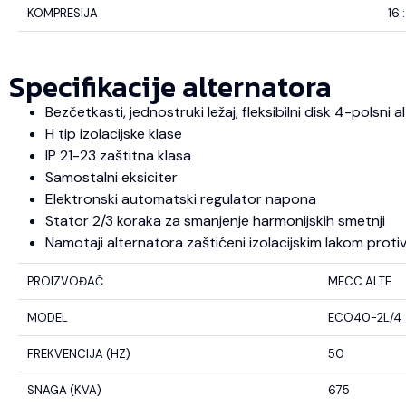
KOMPRESIJA
16 :
Specifikacije alternatora
Bezčetkasti, jednostruki ležaj, fleksibilni disk 4-polsni
H tip izolacijske klase
IP 21-23 zaštitna klasa
Samostalni eksiciter
Elektronski automatski regulator napona
Stator 2/3 koraka za smanjenje harmonijskih smetnji
Namotaji alternatora zaštićeni izolacijskim lakom protiv u
PROIZVOĐAČ
MECC ALTE
MODEL
ECO40-2L/4
FREKVENCIJA (HZ)
50
SNAGA (KVA)
675