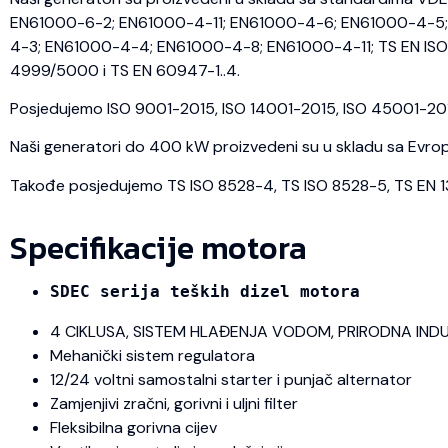
EN61000-6-2; EN61000-4-11; EN61000-4-6; EN61000-4-5; 
4-3; EN61000-4-4; EN61000-4-8; EN61000-4-11; TS EN ISO 
4999/5000 i TS EN 60947-1..4.
Posjedujemo ISO 9001-2015, ISO 14001-2015, ISO 45001-2018 
Naši generatori do 400 kW proizvedeni su u skladu sa Evrops
Takođe posjedujemo TS ISO 8528-4, TS ISO 8528-5, TS EN 1350
Specifikacije motora
SDEC serija teških dizel motora
4 CIKLUSA, SISTEM HLAĐENJA VODOM, PRIRODNA IND
Mehanički sistem regulatora
12/24 voltni samostalni starter i punjač alternator
Zamjenjivi zračni, gorivni i uljni filter
Fleksibilna gorivna cijev