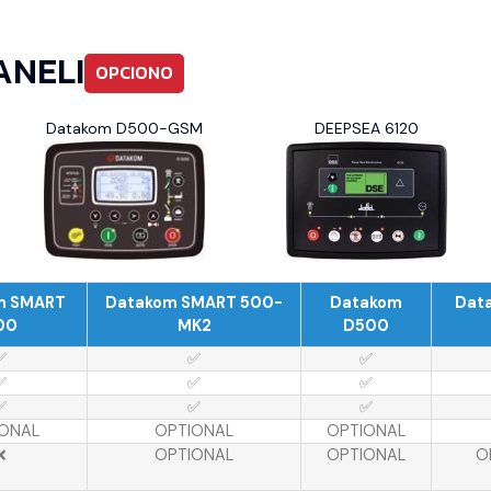
ANELI
OPCIONO
Datakom D500-GSM
DEEPSEA 6120
m SMART
Datakom SMART 500-
Datakom
Dat
00
MK2
D500
✅
✅
✅
✅
✅
✅
✅
✅
✅
ONAL
OPTIONAL
OPTIONAL
❌
OPTIONAL
OPTIONAL
O