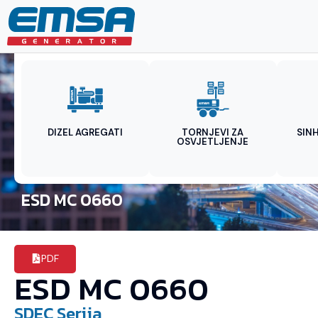
DIZEL AGREGATI
TORNJEVI ZA
SIN
OSVJETLJENJE
ESD MC 0660
PDF
ESD MC 0660
SDEC
Serija