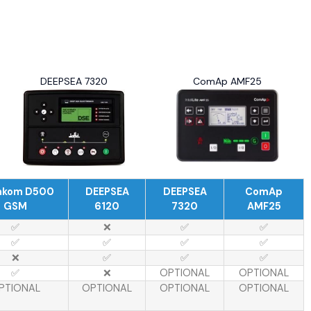
DEEPSEA 7320
ComAp AMF25
akom D500
DEEPSEA
DEEPSEA
ComAp
GSM
6120
7320
AMF25
✅
❌
✅
✅
✅
✅
✅
✅
❌
✅
✅
✅
✅
❌
OPTIONAL
OPTIONAL
PTIONAL
OPTIONAL
OPTIONAL
OPTIONAL