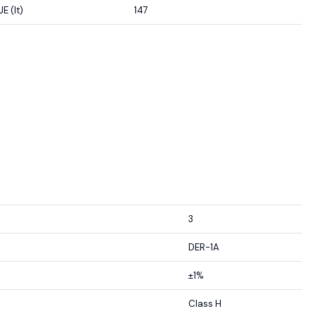
 (lt)
147
3
DER-1A
±1%
Class H