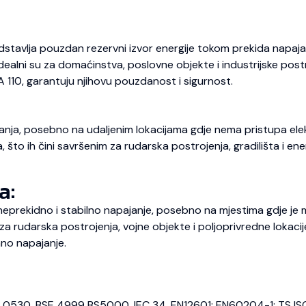
dstavlja pouzdan rezervni izvor energije tokom prekida napajan
 Idealni su za domaćinstva, poslovne objekte i industrijske pos
A 110, garantuju njihovu pouzdanost i sigurnost.
nja, posebno na udaljenim lokacijama gdje nema pristupa elekt
o ih čini savršenim za rudarska postrojenja, gradilišta i energ
a:
prekidno i stabilno napajanje, posebno na mjestima gdje je m
 rudarska postrojenja, vojne objekte i poljoprivredne lokaci
no napajanje.
E 0530, BSE 4999 BS5000, IEC 34, EN12601; EN60204-1; TS IS