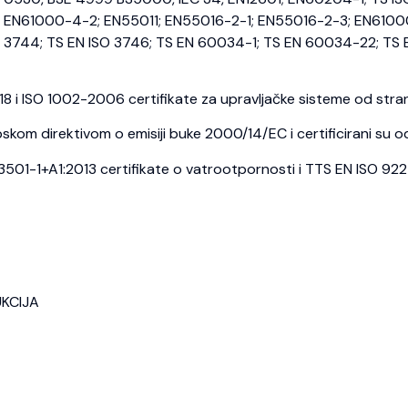
EN61000-4-2; EN55011; EN55016-2-1; EN55016-2-3; EN6100
3744; TS EN ISO 3746; TS EN 60034-1; TS EN 60034-22; TS E
i ISO 1002-2006 certifikate za upravljačke sisteme od strane
kom direktivom o emisiji buke 2000/14/EC i certificirani su o
1-1+A1:2013 certifikate o vatrootpornosti i TTS EN ISO 9227 c
UKCIJA