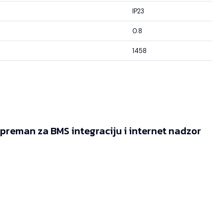
IP23
0.8
1458
reman za BMS integraciju i internet nadzor