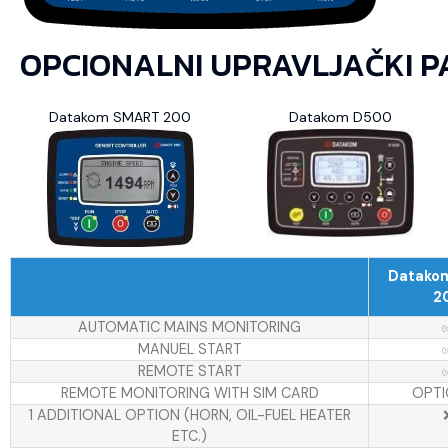
OPCIONALNI UPRAVLJAČKI P
Datakom SMART 200
Datakom D500
Datako
2
AUTOMATIC MAINS MONITORING
MANUEL START
REMOTE START
REMOTE MONITORING WITH SIM CARD
OPTI
1 ADDITIONAL OPTION (HORN, OIL-FUEL HEATER
ETC.)