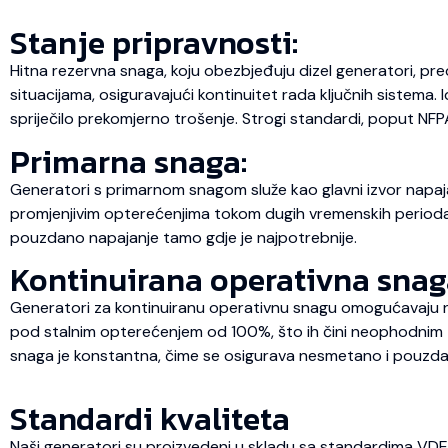
Stanje pripravnosti:
Hitna rezervna snaga, koju obezbjeđuju dizel generatori, pre
situacijama, osiguravajući kontinuitet rada ključnih sistema.
spriječilo prekomjerno trošenje. Strogi standardi, poput NFP
Primarna snaga:
Generatori s primarnom snagom služe kao glavni izvor napaja
promjenjivim opterećenjima tokom dugih vremenskih perioda, št
pouzdano napajanje tamo gdje je najpotrebnije.
Kontinuirana operativna snag
Generatori za kontinuiranu operativnu snagu omogućavaju ne
pod stalnim opterećenjem od 100%, što ih čini neophodnim za
snaga je konstantna, čime se osigurava nesmetano i pouzda
Standardi kvaliteta
Naši generatori su proizvedeni u skladu sa standardima VD