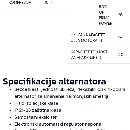
KOMPRESIJA
18 : 1
50%
OF
26
PRIME
POWER
UKUPAN KAPACITET
19
ULJA MOTORA (lt)
KAPACITET TEČNOSTI
40
ZA HLAĐENJE (lt)
Specifikacije alternatora
Bezčetkasti, jednostruki ležaj, fleksibilni disk 4-polsni
alternator za smanjenje harmonijskih smetnji
H tip izolacijske klase
IP 21-23 zaštitna klasa
Samostalni eksiciter
Elektronski automatski regulator napona