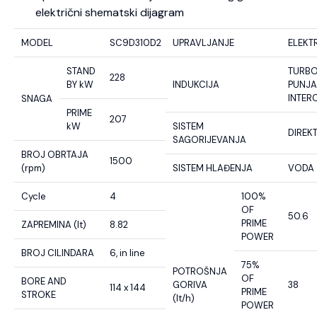
električni shematski dijagram
MODEL
SC9D310D2
UPRAVLJANJE
ELEKT
STAND
TURB
228
BY kW
INDUKCIJA
PUNJA
INTER
SNAGA
PRIME
207
kW
SISTEM
DIREK
SAGORIJEVANJA
BROJ OBRTAJA
1500
(rpm)
SISTEM HLAĐENJA
VODA
Cycle
4
100%
OF
50.6
PRIME
ZAPREMINA (lt)
8.82
POWER
BROJ CILINDARA
6, in line
75%
POTROŠNJA
OF
BORE AND
GORIVA
38
114 x 144
PRIME
STROKE
(lt/h)
POWER