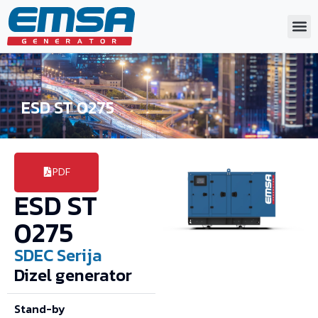
ESD ST 0275
PDF
ESD ST
0275
SDEC
Serija
Dizel generator
Stand-by