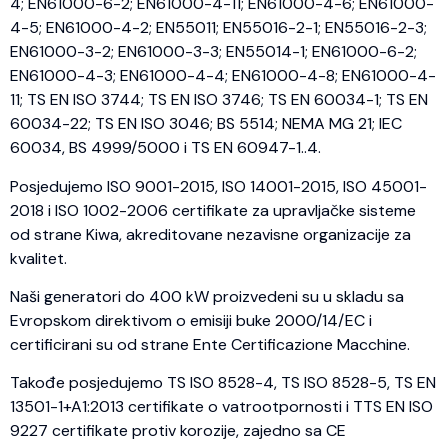
4; EN61000-6-2; EN61000-4-11; EN61000-4-6; EN61000-
4-5; EN61000-4-2; EN55011; EN55016-2-1; EN55016-2-3;
EN61000-3-2; EN61000-3-3; EN55014-1; EN61000-6-2;
EN61000-4-3; EN61000-4-4; EN61000-4-8; EN61000-4-
11; TS EN ISO 3744; TS EN ISO 3746; TS EN 60034-1; TS EN
60034-22; TS EN ISO 3046; BS 5514; NEMA MG 21; IEC
60034, BS 4999/5000 i TS EN 60947-1..4.
Posjedujemo ISO 9001-2015, ISO 14001-2015, ISO 45001-
2018 i ISO 1002-2006 certifikate za upravljačke sisteme
od strane Kiwa, akreditovane nezavisne organizacije za
kvalitet.
Naši generatori do 400 kW proizvedeni su u skladu sa
Evropskom direktivom o emisiji buke 2000/14/EC i
certificirani su od strane Ente Certificazione Macchine.
Takođe posjedujemo TS ISO 8528-4, TS ISO 8528-5, TS EN
13501-1+A1:2013 certifikate o vatrootpornosti i TTS EN ISO
9227 certifikate protiv korozije, zajedno sa CE