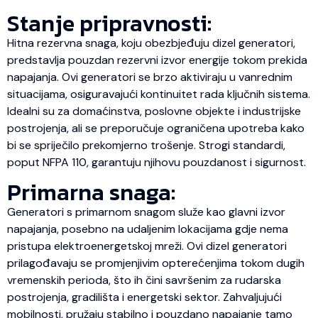
Stanje pripravnosti:
Hitna rezervna snaga, koju obezbjeđuju dizel generatori,
predstavlja pouzdan rezervni izvor energije tokom prekida
napajanja. Ovi generatori se brzo aktiviraju u vanrednim
situacijama, osiguravajući kontinuitet rada ključnih sistema.
Idealni su za domaćinstva, poslovne objekte i industrijske
postrojenja, ali se preporučuje ograničena upotreba kako
bi se spriječilo prekomjerno trošenje. Strogi standardi,
poput NFPA 110, garantuju njihovu pouzdanost i sigurnost.
Primarna snaga:
Generatori s primarnom snagom služe kao glavni izvor
napajanja, posebno na udaljenim lokacijama gdje nema
pristupa elektroenergetskoj mreži. Ovi dizel generatori
prilagođavaju se promjenjivim opterećenjima tokom dugih
vremenskih perioda, što ih čini savršenim za rudarska
postrojenja, gradilišta i energetski sektor. Zahvaljujući
mobilnosti, pružaju stabilno i pouzdano napajanje tamo