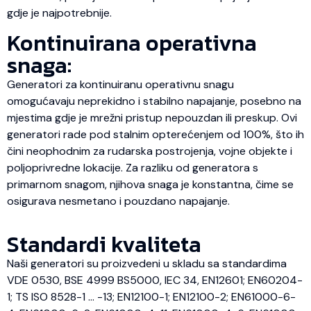
gdje je najpotrebnije.
Kontinuirana operativna
snaga:
Generatori za kontinuiranu operativnu snagu
omogućavaju neprekidno i stabilno napajanje, posebno na
mjestima gdje je mrežni pristup nepouzdan ili preskup. Ovi
generatori rade pod stalnim opterećenjem od 100%, što ih
čini neophodnim za rudarska postrojenja, vojne objekte i
poljoprivredne lokacije. Za razliku od generatora s
primarnom snagom, njihova snaga je konstantna, čime se
osigurava nesmetano i pouzdano napajanje.
Standardi kvaliteta
Naši generatori su proizvedeni u skladu sa standardima
VDE 0530, BSE 4999 BS5000, IEC 34, EN12601; EN60204-
1; TS ISO 8528-1 … -13; EN12100-1; EN12100-2; EN61000-6-