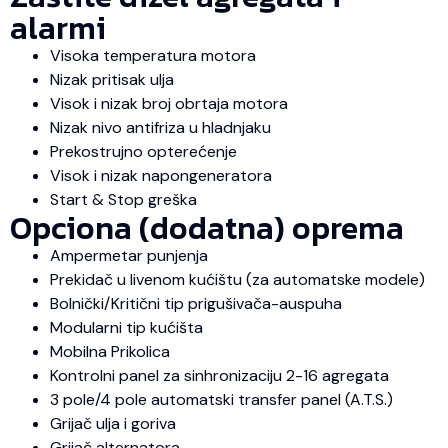
alarmi
Visoka temperatura motora
Nizak pritisak ulja
Visok i nizak broj obrtaja motora
Nizak nivo antifriza u hladnjaku
Prekostrujno opterećenje
Visok i nizak napongeneratora
Start & Stop greška
Opciona (dodatna) oprema
Ampermetar punjenja
Prekidač u livenom kućištu (za automatske modele)
Bolnički/Kritični tip prigušivača-auspuha
Modularni tip kućišta
Mobilna Prikolica
Kontrolni panel za sinhronizaciju 2-16 agregata
3 pole/4 pole automatski transfer panel (A.T.S.)
Grijač ulja i goriva
Grijač alternatora