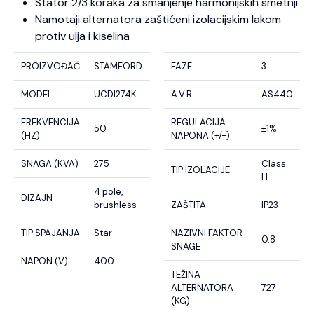
Stator 2/3 koraka za smanjenje harmonijskih smetnji
Namotaji alternatora zaštićeni izolacijskim lakom
protiv ulja i kiselina
PROIZVOĐAČ
STAMFORD
FAZE
3
MODEL
UCDI274K
A.V.R.
AS440
FREKVENCIJA
REGULACIJA
50
±1%
(HZ)
NAPONA (+/-)
SNAGA (KVA)
275
Class
TIP IZOLACIJE
H
4 pole,
DIZAJN
brushless
ZAŠTITA
IP23
TIP SPAJANJA
Star
NAZIVNI FAKTOR
0.8
SNAGE
NAPON (V)
400
TEŽINA
ALTERNATORA
727
(KG)