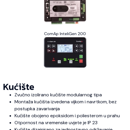
ComAp InteliGen 200
Kućište
Zvučno izolirano kućište modularnog tipa
Montaža kućišta izvedena vijkom i navrtkom, bez
postupka zavarivanja
Kućište obojeno epoksidom i poliesterom u prahu
Otpornost na vremenske uvjete je IP 23
Kućište dizajnirano za jednostavno održavanje