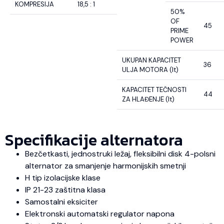
KOMPRESIJA
18,5 : 1
50%
OF
45
PRIME
POWER
UKUPAN KAPACITET
36
ULJA MOTORA (lt)
KAPACITET TEČNOSTI
44
ZA HLAĐENJE (lt)
Specifikacije alternatora
Bezčetkasti, jednostruki ležaj, fleksibilni disk 4-polsni
alternator za smanjenje harmonijskih smetnji
H tip izolacijske klase
IP 21-23 zaštitna klasa
Samostalni eksiciter
Elektronski automatski regulator napona