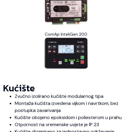
ComAp InteliGen 200
Kućište
Zvučno izolirano kućište modularnog tipa
Montaža kućišta izvedena vijkom i navrtkom, bez
postupka zavarivanja
Kućište obojeno epoksidom i poliesterom u prahu
Otpornost na vremenske uvjete je IP 23
Kućište dizajnirano za jednostavno održavanje