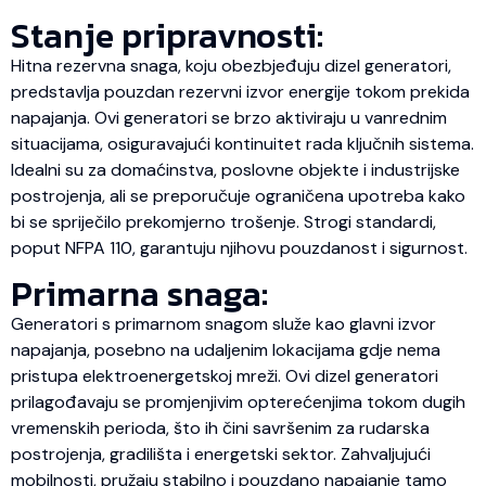
Stanje pripravnosti:
Hitna rezervna snaga, koju obezbjeđuju dizel generatori,
predstavlja pouzdan rezervni izvor energije tokom prekida
napajanja. Ovi generatori se brzo aktiviraju u vanrednim
situacijama, osiguravajući kontinuitet rada ključnih sistema.
Idealni su za domaćinstva, poslovne objekte i industrijske
postrojenja, ali se preporučuje ograničena upotreba kako
bi se spriječilo prekomjerno trošenje. Strogi standardi,
poput NFPA 110, garantuju njihovu pouzdanost i sigurnost.
Primarna snaga:
Generatori s primarnom snagom služe kao glavni izvor
napajanja, posebno na udaljenim lokacijama gdje nema
pristupa elektroenergetskoj mreži. Ovi dizel generatori
prilagođavaju se promjenjivim opterećenjima tokom dugih
vremenskih perioda, što ih čini savršenim za rudarska
postrojenja, gradilišta i energetski sektor. Zahvaljujući
mobilnosti, pružaju stabilno i pouzdano napajanje tamo