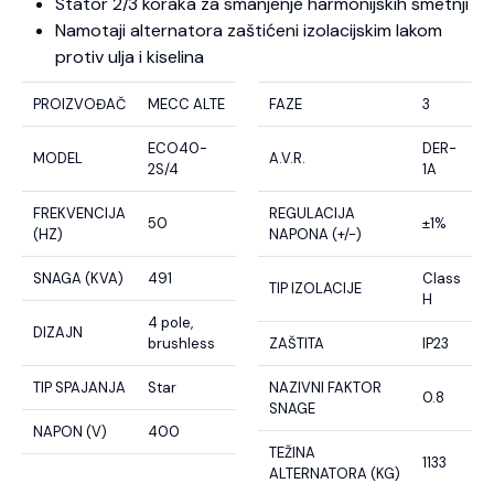
Stator 2/3 koraka za smanjenje harmonijskih smetnji
Namotaji alternatora zaštićeni izolacijskim lakom
protiv ulja i kiselina
PROIZVOĐAČ
MECC ALTE
FAZE
3
ECO40-
DER-
MODEL
A.V.R.
2S/4
1A
FREKVENCIJA
REGULACIJA
50
±1%
(HZ)
NAPONA (+/-)
SNAGA (KVA)
491
Class
TIP IZOLACIJE
H
4 pole,
DIZAJN
brushless
ZAŠTITA
IP23
TIP SPAJANJA
Star
NAZIVNI FAKTOR
0.8
SNAGE
NAPON (V)
400
TEŽINA
1133
ALTERNATORA (KG)