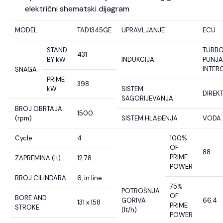
električni shematski dijagram
MODEL
TAD1345GE
UPRAVLJANJE
ECU
STAND
TURB
431
BY kW
INDUKCIJA
PUNJA
INTER
SNAGA
PRIME
398
kW
SISTEM
DIREK
SAGORIJEVANJA
BROJ OBRTAJA
1500
(rpm)
SISTEM HLAĐENJA
VODA
Cycle
4
100%
OF
88
PRIME
ZAPREMINA (lt)
12.78
POWER
BROJ CILINDARA
6, in line
75%
POTROŠNJA
OF
BORE AND
GORIVA
66.4
131 x 158
PRIME
STROKE
(lt/h)
POWER