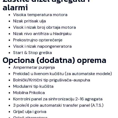
alarmi
Visoka temperatura motora
Nizak pritisak ulja
Visok i nizak broj obrtaja motora
Nizak nivo antifriza u hladnjaku
Prekostrujno opterećenje
Visok i nizak napongeneratora
Start & Stop greška
Opciona (dodatna) oprema
Ampermetar punjenja
Prekidač u livenom kućištu (za automatske modele)
Bolnički/Kritični tip prigušivača-auspuha
Modularni tip kućišta
Mobilna Prikolica
Kontrolni panel za sinhronizaciju 2-16 agregata
3 pole/4 pole automatski transfer panel (A.T.S.)
Grijač ulja i goriva
Grijač alternatora