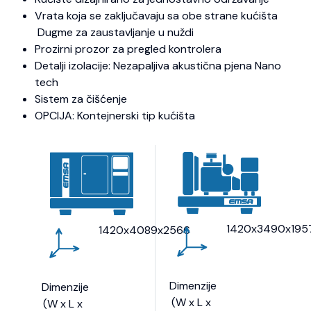
Vrata koja se zaključavaju sa obe strane kućišta
Dugme za zaustavljanje u nuždi
Prozirni prozor za pregled kontrolera
Detalji izolacije: Nezapaljiva akustična pjena Nano
tech
Sistem za čišćenje
OPCIJA: Kontejnerski tip kućišta
1420x3490x195
1420x4089x2566
Dimenzije
Dimenzije
(W x L x
(W x L x