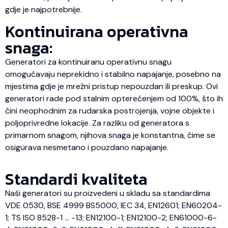
gdje je najpotrebnije.
Kontinuirana operativna
snaga:
Generatori za kontinuiranu operativnu snagu
omogućavaju neprekidno i stabilno napajanje, posebno na
mjestima gdje je mrežni pristup nepouzdan ili preskup. Ovi
generatori rade pod stalnim opterećenjem od 100%, što ih
čini neophodnim za rudarska postrojenja, vojne objekte i
poljoprivredne lokacije. Za razliku od generatora s
primarnom snagom, njihova snaga je konstantna, čime se
osigurava nesmetano i pouzdano napajanje.
Standardi kvaliteta
Naši generatori su proizvedeni u skladu sa standardima
VDE 0530, BSE 4999 BS5000, IEC 34, EN12601; EN60204-
1; TS ISO 8528-1 … -13; EN12100-1; EN12100-2; EN61000-6-