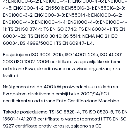
4; EN61000-6-2; EN61000-4-11; EN61000-4-6; EN61000-
4-5; EN61000-4-2; EN55011; EN55016-2-1; EN55016-2-3;
EN61000-3-2; EN61000-3-3; EN55014-1; EN61000-6-2;
EN61000-4-3; EN61000-4-4; EN61000-4-8; EN61000-4-
11; TS EN ISO 3744; TS EN ISO 3746; TS EN 60034-1; TS EN
60034-22; TS EN ISO 3046; BS 5514; NEMA MG 21; IEC
60034, BS 4999/5000 i TS EN 60947-1..4.
Posjedujemo ISO 9001-2015, ISO 14001-2015, ISO 45001-
2018 i ISO 1002-2006 certifikate za upravljačke sisteme
od strane Kiwa, akreditovane nezavisne organizacije za
kvalitet.
Naši generatori do 400 kW proizvedeni su u skladu sa
Evropskom direktivom o emisiji buke 2000/14/EC i
certificirani su od strane Ente Certificazione Macchine.
Takođe posjedujemo TS ISO 8528-4, TS ISO 8528-5, TS EN
13501-1+A1:2013 certifikate o vatrootpornosti i TTS EN ISO
9227 certifikate protiv korozije, zajedno sa CE