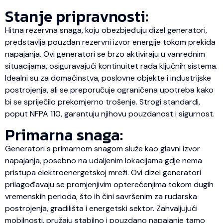
Stanje pripravnosti:
Hitna rezervna snaga, koju obezbjeđuju dizel generatori,
predstavlja pouzdan rezervni izvor energije tokom prekida
napajanja. Ovi generatori se brzo aktiviraju u vanrednim
situacijama, osiguravajući kontinuitet rada ključnih sistema.
Idealni su za domaćinstva, poslovne objekte i industrijske
postrojenja, ali se preporučuje ograničena upotreba kako
bi se spriječilo prekomjerno trošenje. Strogi standardi,
poput NFPA 110, garantuju njihovu pouzdanost i sigurnost.
Primarna snaga:
Generatori s primarnom snagom služe kao glavni izvor
napajanja, posebno na udaljenim lokacijama gdje nema
pristupa elektroenergetskoj mreži. Ovi dizel generatori
prilagođavaju se promjenjivim opterećenjima tokom dugih
vremenskih perioda, što ih čini savršenim za rudarska
postrojenja, gradilišta i energetski sektor. Zahvaljujući
mobilnosti, pružaju stabilno i pouzdano napajanje tamo