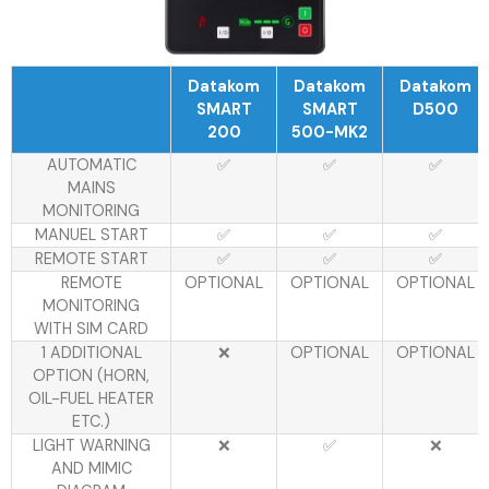
Datakom
Datakom
Datakom
SMART
SMART
D500
200
500-MK2
AUTOMATIC
✅
✅
✅
MAINS
MONITORING
MANUEL START
✅
✅
✅
REMOTE START
✅
✅
✅
REMOTE
OPTIONAL
OPTIONAL
OPTIONAL
MONITORING
WITH SIM CARD
1 ADDITIONAL
❌
OPTIONAL
OPTIONAL
OPTION (HORN,
OIL-FUEL HEATER
ETC.)
LIGHT WARNING
❌
✅
❌
AND MIMIC