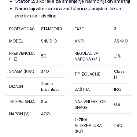
Stator 2/3 koraka za smanjenje harmonijskih smetnji
Namotaji alternatora zaštićeni izolacijskim lakom
protiv ulja i kiselina
PROIZVOĐAČ
STAMFORD
FAZE
3
MODEL
S4L1D-D
A.V.R.
AS440
FREKVENCIJA
REGULACIJA
50
±1%
(HZ)
NAPONA (+/-)
SNAGA (KVA)
340
Class
TIP IZOLACIJE
H
4 pole,
DIZAJN
brushless
ZAŠTITA
IP23
TIP SPAJANJA
Star
NAZIVNI FAKTOR
0.8
SNAGE
NAPON (V)
400
TEŽINA
ALTERNATORA
1190
(KG)