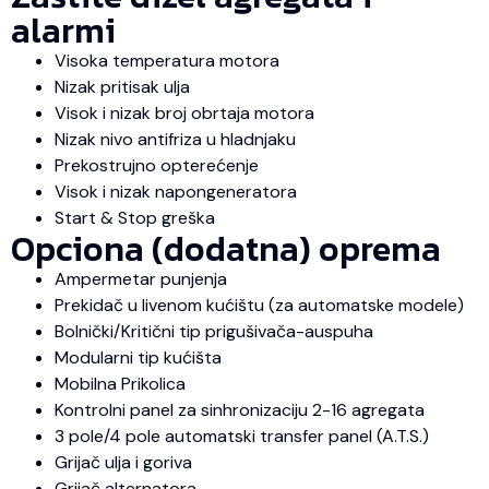
alarmi
Visoka temperatura motora
Nizak pritisak ulja
Visok i nizak broj obrtaja motora
Nizak nivo antifriza u hladnjaku
Prekostrujno opterećenje
Visok i nizak napongeneratora
Start & Stop greška
Opciona (dodatna) oprema
Ampermetar punjenja
Prekidač u livenom kućištu (za automatske modele)
Bolnički/Kritični tip prigušivača-auspuha
Modularni tip kućišta
Mobilna Prikolica
Kontrolni panel za sinhronizaciju 2-16 agregata
3 pole/4 pole automatski transfer panel (A.T.S.)
Grijač ulja i goriva
Grijač alternatora