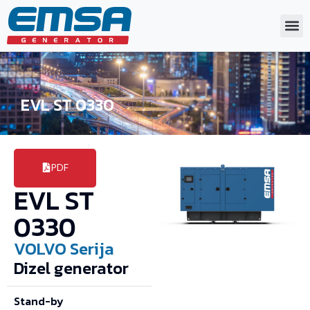
EVL ST 0330
PDF
EVL ST
0330
VOLVO
Serija
Dizel generator
Stand-by