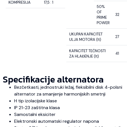
KOMPRESIJA
17,5 : 1
50%
OF
32
PRIME
POWER
UKUPAN KAPACITET
27
ULJA MOTORA (lt)
KAPACITET TEČNOSTI
41
ZA HLAĐENJE (lt)
Specifikacije alternatora
Bezčetkasti, jednostruki ležaj, fleksibilni disk 4-polsni
alternator za smanjenje harmonijskih smetnji
H tip izolacijske klase
IP 21-23 zaštitna klasa
Samostalni eksiciter
Elektronski automatski regulator napona