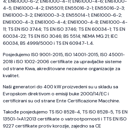
4; EN61000-6-2; EN61000-4-11; EN61000-4-6; EN61000-
4-5; EN61000-4-2; EN55011; EN55016-2-1; EN55016-2-3;
EN61000-3-2; EN61000-3-3; EN55014-1; EN61000-6-2;
EN61000-4-3; EN61000-4-4; EN61000-4-8; EN61000-4-
11; TS EN ISO 3744; TS EN ISO 3746; TS EN 60034-1; TS EN
60034-22; TS EN ISO 3046; BS 5514; NEMA MG 21; IEC
60034, BS 4999/5000 i TS EN 60947-1..4.
Posjedujemo ISO 9001-2015, ISO 14001-2015, ISO 45001-
2018 i ISO 1002-2006 certifikate za upravljačke sisteme
od strane Kiwa, akreditovane nezavisne organizacije za
kvalitet.
Naši generatori do 400 kW proizvedeni su u skladu sa
Evropskom direktivom o emisiji buke 2000/14/EC i
certificirani su od strane Ente Certificazione Macchine.
Takođe posjedujemo TS ISO 8528-4, TS ISO 8528-5, TS EN
13501-1+A1:2013 certifikate o vatrootpornosti i TTS EN ISO
9227 certifikate protiv korozije, zajedno sa CE