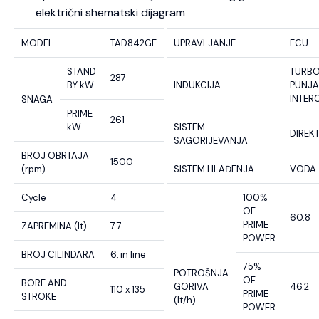
električni shematski dijagram
MODEL
TAD842GE
UPRAVLJANJE
ECU
STAND
TURB
287
BY kW
INDUKCIJA
PUNJA
INTER
SNAGA
PRIME
261
kW
SISTEM
DIREK
SAGORIJEVANJA
BROJ OBRTAJA
1500
(rpm)
SISTEM HLAĐENJA
VODA
Cycle
4
100%
OF
60.8
PRIME
ZAPREMINA (lt)
7.7
POWER
BROJ CILINDARA
6, in line
75%
POTROŠNJA
OF
BORE AND
GORIVA
46.2
110 x 135
PRIME
STROKE
(lt/h)
POWER