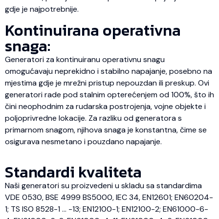
gdje je najpotrebnije.
Kontinuirana operativna
snaga:
Generatori za kontinuiranu operativnu snagu
omogućavaju neprekidno i stabilno napajanje, posebno na
mjestima gdje je mrežni pristup nepouzdan ili preskup. Ovi
generatori rade pod stalnim opterećenjem od 100%, što ih
čini neophodnim za rudarska postrojenja, vojne objekte i
poljoprivredne lokacije. Za razliku od generatora s
primarnom snagom, njihova snaga je konstantna, čime se
osigurava nesmetano i pouzdano napajanje.
Standardi kvaliteta
Naši generatori su proizvedeni u skladu sa standardima
VDE 0530, BSE 4999 BS5000, IEC 34, EN12601; EN60204-
1; TS ISO 8528-1 … -13; EN12100-1; EN12100-2; EN61000-6-