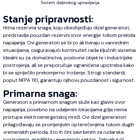
Sistem daljinskog upravljanja
Stanje pripravnosti:
Hitna rezervna snaga, koju obezbjeđuju dizel generatori,
predstavlja pouzdan rezervni izvor energije tokom prekida
napajanja. Ovi generatori se brzo aktiviraju u vanrednim
situacijama, osiguravajući kontinuitet rada ključnih sistema.
Idealni su za domaćinstva, poslovne objekte i industrijske
postrojenja, ali se preporučuje ograničena upotreba kako
bi se spriječilo prekomjerno trošenje. Strogi standardi,
poput NFPA 110, garantuju njihovu pouzdanost i sigurnost.
Primarna snaga:
Generatori s primarnom snagom služe kao glavni izvor
napajanja, posebno na udaljenim lokacijama gdje nema
pristupa elektroenergetskoj mreži. Ovi dizel generatori
prilagođavaju se promjenjivim opterećenjima tokom dugih
vremenskih perioda, što ih čini savršenim za rudarska
postrojenja, gradilišta i energetski sektor. Zahvaljujući