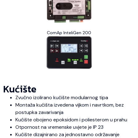
ComAp InteliGen 200
Kućište
Zvučno izolirano kućište modularnog tipa
Montaža kućišta izvedena vijkom i navrtkom, bez
postupka zavarivanja
Kućište obojeno epoksidom i poliesterom u prahu
Otpornost na vremenske uvjete je IP 23
Kućište dizajnirano za jednostavno održavanje