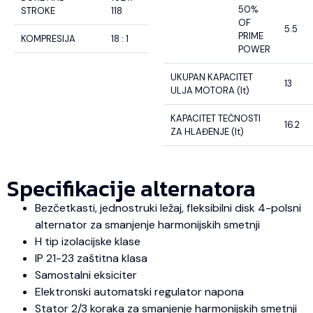
50%
STROKE
118
OF
5.5
PRIME
KOMPRESIJA
18 : 1
POWER
UKUPAN KAPACITET
13
ULJA MOTORA (lt)
KAPACITET TEČNOSTI
16.2
ZA HLAĐENJE (lt)
Specifikacije alternatora
Bezčetkasti, jednostruki ležaj, fleksibilni disk 4-polsni
alternator za smanjenje harmonijskih smetnji
H tip izolacijske klase
IP 21-23 zaštitna klasa
Samostalni eksiciter
Elektronski automatski regulator napona
Stator 2/3 koraka za smanjenje harmonijskih smetnji