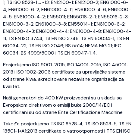
1; TS ISO 8528-1 … -13; EN12100-1; EN12100-2; EN61000-6-
4; EN61000-6-2; EN61000-4-11; EN61000-4-6; EN61000-
4-5; EN61000-4-2; EN55011; EN55016-2-1; EN55016-2-3;
EN61000-3-2; EN61000-3-3; EN55014-1; EN61000-6-2;
EN61000-4-3; EN61000-4-4; EN61000-4-8; EN61000-4-
11; TS EN ISO 3744; TS EN ISO 3746; TS EN 60034-1; TS EN
60034-22; TS EN ISO 3046; BS 5514; NEMA MG 21; IEC
60034, BS 4999/5000 i TS EN 60947-1..4.
Posjedujemo ISO 9001-2015, ISO 14001-2015, ISO 45001-
2018 i ISO 1002-2006 certifikate za upravljačke sisteme
od strane Kiwa, akreditovane nezavisne organizacije za
kvalitet.
Naši generatori do 400 kW proizvedeni su u skladu sa
Evropskom direktivom o emisiji buke 2000/14/EC i
certificirani su od strane Ente Certificazione Macchine.
Takođe posjedujemo TS ISO 8528-4, TS ISO 8528-5, TS EN
13501-1+A1:2013 certifikate o vatrootpornosti i TTS EN ISO