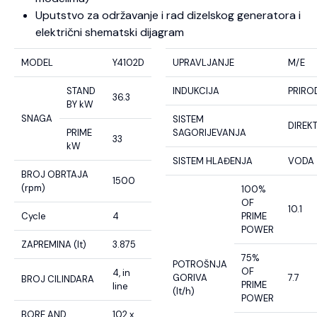
Uputstvo za održavanje i rad dizelskog generatora i
električni shematski dijagram
MODEL
Y4102D
UPRAVLJANJE
M/E
STAND
INDUKCIJA
PRIRO
36.3
BY kW
SNAGA
SISTEM
DIREK
PRIME
SAGORIJEVANJA
33
kW
SISTEM HLAĐENJA
VODA
BROJ OBRTAJA
1500
(rpm)
100%
OF
10.1
Cycle
4
PRIME
POWER
ZAPREMINA (lt)
3.875
75%
POTROŠNJA
OF
4, in
GORIVA
7.7
BROJ CILINDARA
PRIME
line
(lt/h)
POWER
BORE AND
102 x