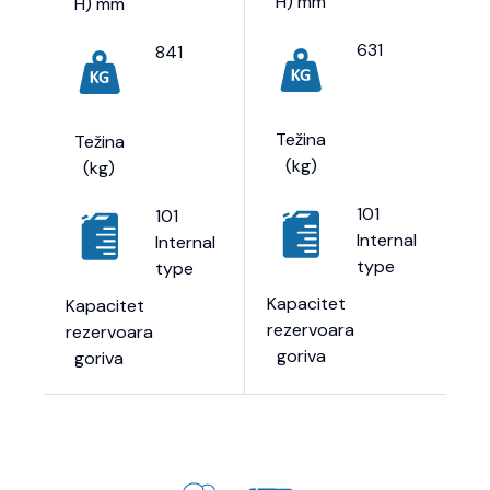
H) mm
H) mm
631
841
Težina
Težina
(kg)
(kg)
101
101
Internal
Internal
type
type
Kapacitet
Kapacitet
rezervoara
rezervoara
goriva
goriva