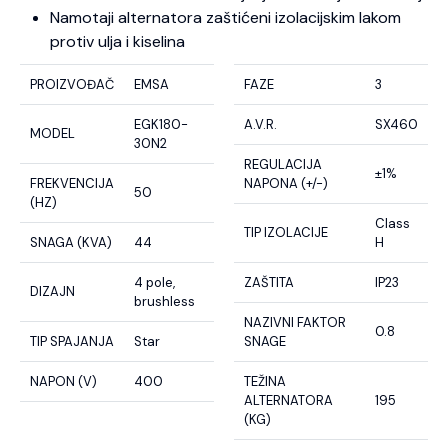
Namotaji alternatora zaštićeni izolacijskim lakom
protiv ulja i kiselina
PROIZVOĐAČ
EMSA
FAZE
3
EGK180-
A.V.R.
SX460
MODEL
30N2
REGULACIJA
±1%
FREKVENCIJA
NAPONA (+/-)
50
(HZ)
Class
TIP IZOLACIJE
SNAGA (KVA)
44
H
4 pole,
ZAŠTITA
IP23
DIZAJN
brushless
NAZIVNI FAKTOR
0.8
TIP SPAJANJA
Star
SNAGE
NAPON (V)
400
TEŽINA
ALTERNATORA
195
(KG)