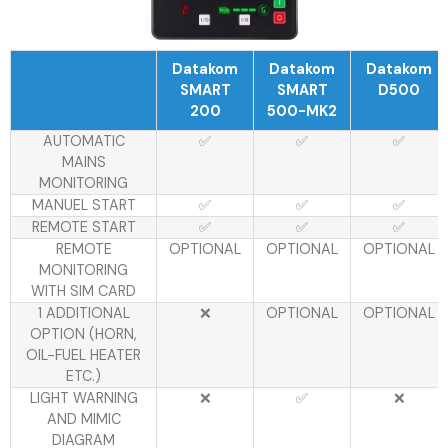
Datakom
Datakom
Datakom
SMART
SMART
D500
200
500-MK2
AUTOMATIC
✅
✅
✅
MAINS
MONITORING
MANUEL START
✅
✅
✅
REMOTE START
✅
✅
✅
REMOTE
OPTIONAL
OPTIONAL
OPTIONAL
MONITORING
WITH SIM CARD
1 ADDITIONAL
❌
OPTIONAL
OPTIONAL
OPTION (HORN,
OIL-FUEL HEATER
ETC.)
LIGHT WARNING
❌
✅
❌
AND MIMIC
DIAGRAM