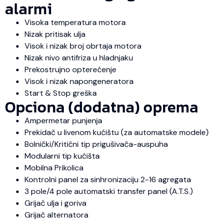
alarmi
Visoka temperatura motora
Nizak pritisak ulja
Visok i nizak broj obrtaja motora
Nizak nivo antifriza u hladnjaku
Prekostrujno opterećenje
Visok i nizak napongeneratora
Start & Stop greška
Opciona (dodatna) oprema
Ampermetar punjenja
Prekidač u livenom kućištu (za automatske modele)
Bolnički/Kritični tip prigušivača-auspuha
Modularni tip kućišta
Mobilna Prikolica
Kontrolni panel za sinhronizaciju 2-16 agregata
3 pole/4 pole automatski transfer panel (A.T.S.)
Grijač ulja i goriva
Grijač alternatora