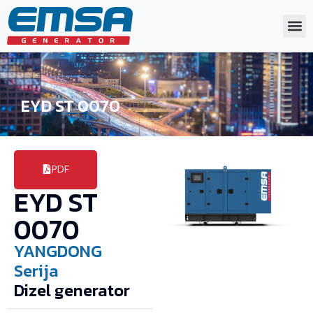
EYD ST 0070
PDF
EYD ST
0070
YANGDONG
Serija
Dizel generator