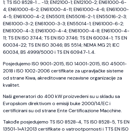
1; TS ISO 8528-1 … -13; EN12100-1; EN12100-2; EN61000-6-
4; EN61000-6-2; EN61000-4-11; EN61000-4-6; EN61000-
4-5; EN61000-4-2; EN55011; EN55016-2-1; EN55016-2-3;
EN61000-3-2; EN61000-3-3; EN55014-1; EN61000-6-2;
EN61000-4-3; EN61000-4-4; EN61000-4-8; EN61000-4-
11; TS EN ISO 3744; TS EN ISO 3746; TS EN 60034-1; TS EN
60034-22; TS EN ISO 3046; BS 5514; NEMA MG 21; IEC
60034, BS 4999/5000 i TS EN 60947-1..4.
Posjedujemo ISO 9001-2015, ISO 14001-2015, ISO 45001-
2018 i ISO 1002-2006 certifikate za upravljačke sisteme
od strane Kiwa, akreditovane nezavisne organizacije za
kvalitet.
Naši generatori do 400 kW proizvedeni su u skladu sa
Evropskom direktivom o emisiji buke 2000/14/EC i
certificirani su od strane Ente Certificazione Macchine.
Takođe posjedujemo TS ISO 8528-4, TS ISO 8528-5, TS EN
13501-1+A1:2013 certifikate o vatrootpornosti i TTS EN ISO