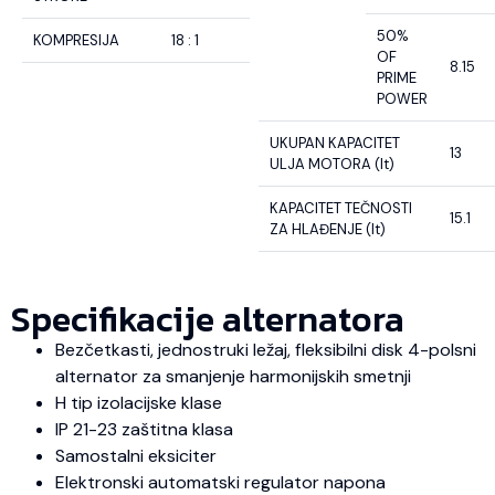
50%
KOMPRESIJA
18 : 1
OF
8.15
PRIME
POWER
UKUPAN KAPACITET
13
ULJA MOTORA (lt)
KAPACITET TEČNOSTI
15.1
ZA HLAĐENJE (lt)
Specifikacije alternatora
Bezčetkasti, jednostruki ležaj, fleksibilni disk 4-polsni
alternator za smanjenje harmonijskih smetnji
H tip izolacijske klase
IP 21-23 zaštitna klasa
Samostalni eksiciter
Elektronski automatski regulator napona