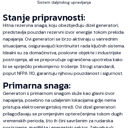
Sistem daljinskog upravljanja
Stanje pripravnosti:
Hitna rezervna snaga, koju obezbjeđuju dizel generatori,
predstavlja pouzdan rezervni izvor energije tokom prekida
napajanja. Ovi generatori se brzo aktiviraju u vanrednim
situacijama, osiguravajući kontinuitet rada ključnih sistema.
Idealni su za domaćinstva, poslovne objekte i industrijske
postrojenja, ali se preporučuje ograničena upotreba kako
bi se spriječilo prekomjerno trošenje. Strogi standardi,
poput NFPA 110, garantuju njihovu pouzdanost i sigurnost.
Primarna snaga:
Generatori s primarnom snagom služe kao glavni izvor
napajanja, posebno na udaljenim lokacijama gdje nema
pristupa elektroenergetskoj mreži. Ovi dizel generatori
prilagođavaju se promjenjivim opterećenjima tokom dugih
vremenskih perioda, što ih čini savršenim za rudarska
postrojenja, gradilišta i energetski sektor. Zahvaljujući