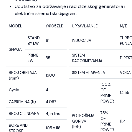
Uputstvo za održavanje i rad dizelskog generatora i
električni shematski dijagram
MODEL
Y4105ZLD
UPRAVLJANJE
M/E
STAND
TURB
61
INDUKCIJA
BY kW
PUNJ
SNAGA
PRIME
SISTEM
55
DIREK
kW
SAGORIJEVANJA
BROJ OBRTAJA
SISTEM HLAĐENJA
VODA
1500
(rpm)
100%
Cycle
4
OF
14.55
PRIME
POWER
ZAPREMINA (lt)
4.087
75%
BROJ CILINDARA
4, in line
POTROŠNJA
OF
GORIVA
11.4
PRIME
BORE AND
(lt/h)
105 x 118
POWER
STROKE