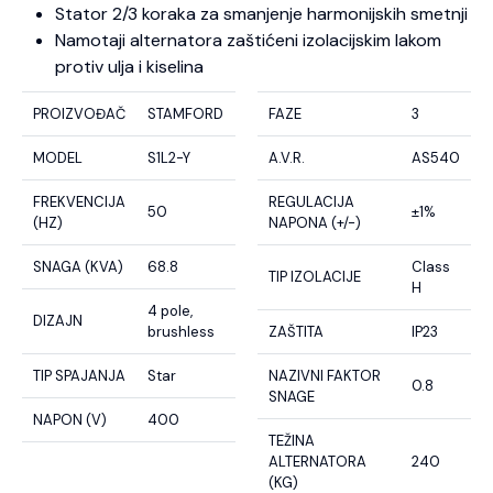
Stator 2/3 koraka za smanjenje harmonijskih smetnji
Namotaji alternatora zaštićeni izolacijskim lakom
protiv ulja i kiselina
PROIZVOĐAČ
STAMFORD
FAZE
3
MODEL
S1L2-Y
A.V.R.
AS540
FREKVENCIJA
REGULACIJA
50
±1%
(HZ)
NAPONA (+/-)
SNAGA (KVA)
68.8
Class
TIP IZOLACIJE
H
4 pole,
DIZAJN
brushless
ZAŠTITA
IP23
TIP SPAJANJA
Star
NAZIVNI FAKTOR
0.8
SNAGE
NAPON (V)
400
TEŽINA
ALTERNATORA
240
(KG)