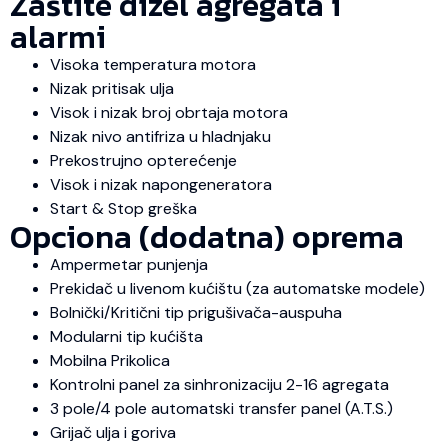
Zaštite dizel agregata i
alarmi
Visoka temperatura motora
Nizak pritisak ulja
Visok i nizak broj obrtaja motora
Nizak nivo antifriza u hladnjaku
Prekostrujno opterećenje
Visok i nizak napongeneratora
Start & Stop greška
Opciona (dodatna) oprema
Ampermetar punjenja
Prekidač u livenom kućištu (za automatske modele)
Bolnički/Kritični tip prigušivača-auspuha
Modularni tip kućišta
Mobilna Prikolica
Kontrolni panel za sinhronizaciju 2-16 agregata
3 pole/4 pole automatski transfer panel (A.T.S.)
Grijač ulja i goriva