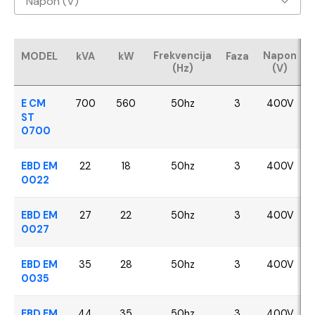
Napon (V)
Baudouin
400V
CUMMINS
Frekvencija
Napon
MODEL
kVA
kW
Faza
(Hz)
(V)
FPT - Iveco
E CM
700
560
50hz
3
400V
Perkins
ST
0700
SDEC
EBD EM
22
18
50hz
3
400V
0022
VOLVO
EBD EM
27
22
50hz
3
400V
YANGDONG
0027
EBD EM
35
28
50hz
3
400V
0035
EBD EM
44
35
50hz
3
400V