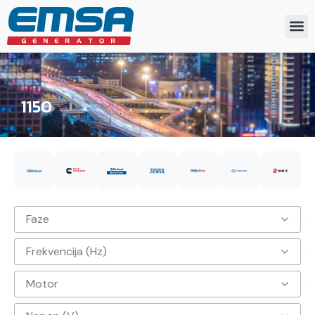
1150
Faze
Frekvencija (Hz)
3
Motor
50hz