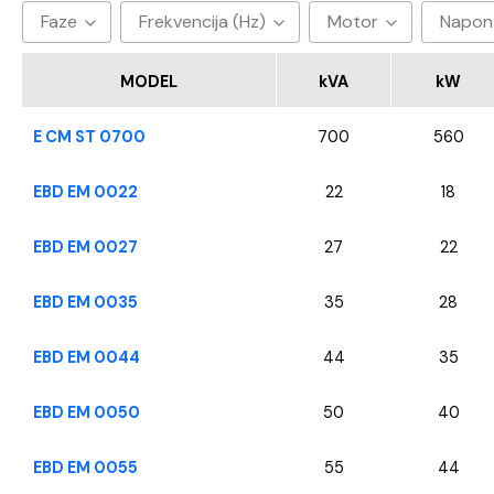
Faze
Frekvencija (Hz)
Motor
Napon
3
50hz
Baudouin
40
MODEL
kVA
kW
CUMMINS
E CM ST 0700
700
560
FPT - Iveco
Perkins
EBD EM 0022
22
18
SDEC
EBD EM 0027
27
22
VOLVO
YANGDONG
EBD EM 0035
35
28
EBD EM 0044
44
35
EBD EM 0050
50
40
EBD EM 0055
55
44