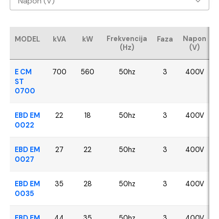
Napon (V)
Baudouin
400V
CUMMINS
Frekvencija
Napon
MODEL
kVA
kW
Faza
(Hz)
(V)
FPT - Iveco
E CM
700
560
50hz
3
400V
Perkins
ST
0700
SDEC
EBD EM
22
18
50hz
3
400V
0022
VOLVO
EBD EM
27
22
50hz
3
400V
YANGDONG
0027
EBD EM
35
28
50hz
3
400V
0035
EBD EM
44
35
50hz
3
400V