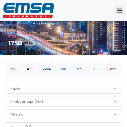
1750
Faze
Frekvencija (Hz)
3
Motor
50hz