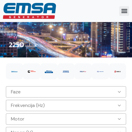
2250
Faze
Frekvencija (Hz)
3
Motor
50hz