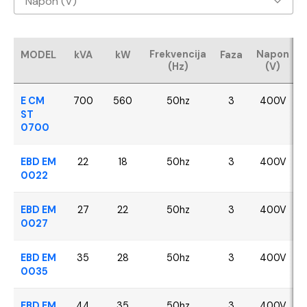
Napon (V)
Baudouin
400V
CUMMINS
Frekvencija
Napon
MODEL
kVA
kW
Faza
(Hz)
(V)
FPT - Iveco
E CM
700
560
50hz
3
400V
Perkins
ST
0700
SDEC
EBD EM
22
18
50hz
3
400V
0022
VOLVO
EBD EM
27
22
50hz
3
400V
YANGDONG
0027
EBD EM
35
28
50hz
3
400V
0035
EBD EM
44
35
50hz
3
400V