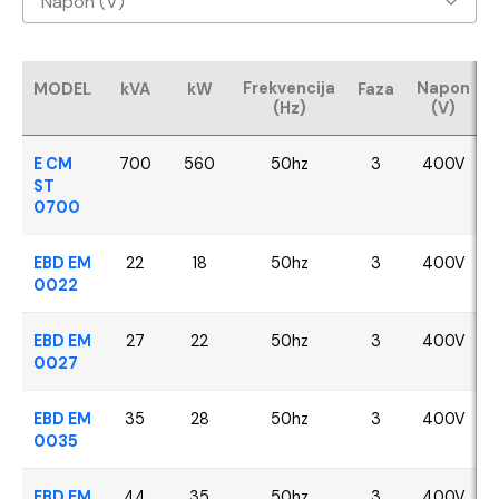
Napon (V)
Baudouin
400V
CUMMINS
Frekvencija
Napon
MODEL
kVA
kW
Faza
(Hz)
(V)
FPT - Iveco
E CM
700
560
50hz
3
400V
Perkins
ST
0700
SDEC
EBD EM
22
18
50hz
3
400V
0022
VOLVO
EBD EM
27
22
50hz
3
400V
YANGDONG
0027
EBD EM
35
28
50hz
3
400V
0035
EBD EM
44
35
50hz
3
400V