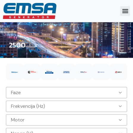
2500
Faze
Frekvencija (Hz)
3
Motor
50hz