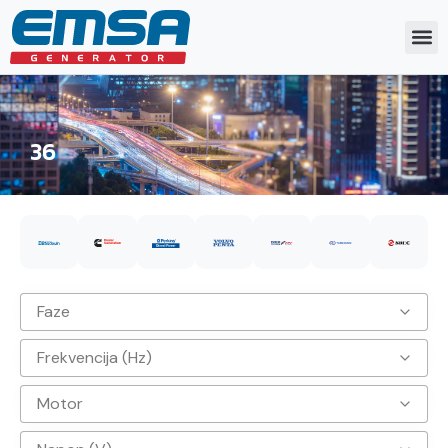
36
Faze
Frekvencija (Hz)
3
Motor
50hz