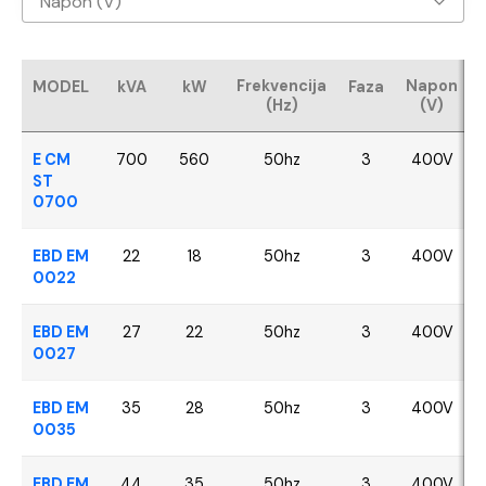
Napon (V)
Baudouin
400V
CUMMINS
Frekvencija
Napon
MODEL
kVA
kW
Faza
(Hz)
(V)
FPT - Iveco
E CM
700
560
50hz
3
400V
Perkins
ST
0700
SDEC
EBD EM
22
18
50hz
3
400V
0022
VOLVO
EBD EM
27
22
50hz
3
400V
YANGDONG
0027
EBD EM
35
28
50hz
3
400V
0035
EBD EM
44
35
50hz
3
400V