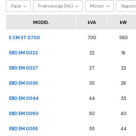
Faze
Frekvencija (Hz)
Motor
Napon
3
50hz
Baudouin
40
MODEL
kVA
kW
CUMMINS
E CM ST 0700
700
560
FPT - Iveco
Perkins
EBD EM 0022
22
18
SDEC
EBD EM 0027
27
22
VOLVO
YANGDONG
EBD EM 0035
35
28
EBD EM 0044
44
35
EBD EM 0050
50
40
EBD EM 0055
55
44