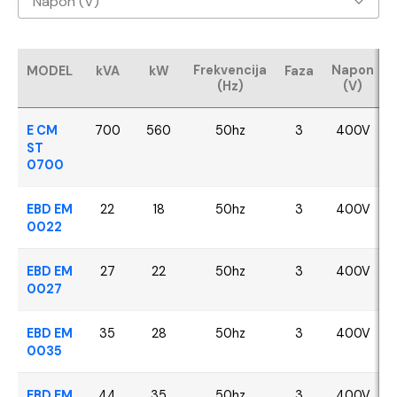
Napon (V)
Baudouin
400V
CUMMINS
Frekvencija
Napon
MODEL
kVA
kW
Faza
(Hz)
(V)
FPT - Iveco
E CM
700
560
50hz
3
400V
Perkins
ST
0700
SDEC
EBD EM
22
18
50hz
3
400V
0022
VOLVO
EBD EM
27
22
50hz
3
400V
YANGDONG
0027
EBD EM
35
28
50hz
3
400V
0035
EBD EM
44
35
50hz
3
400V