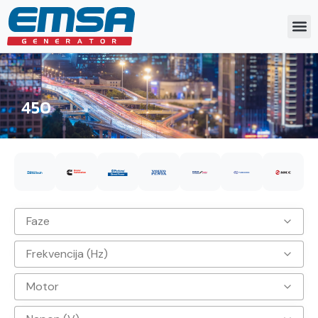
450
Faze
Frekvencija (Hz)
3
Motor
50hz