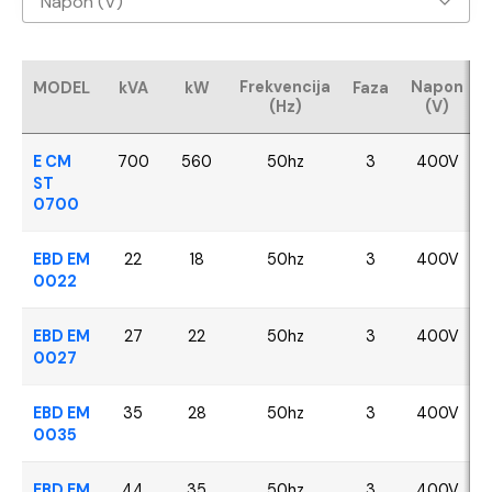
Napon (V)
Baudouin
400V
CUMMINS
Frekvencija
Napon
MODEL
kVA
kW
Faza
(Hz)
(V)
FPT - Iveco
E CM
700
560
50hz
3
400V
Perkins
ST
0700
SDEC
EBD EM
22
18
50hz
3
400V
0022
VOLVO
EBD EM
27
22
50hz
3
400V
YANGDONG
0027
EBD EM
35
28
50hz
3
400V
0035
EBD EM
44
35
50hz
3
400V