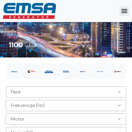
1100
Faze
Frekvencija (Hz)
3
Motor
50hz