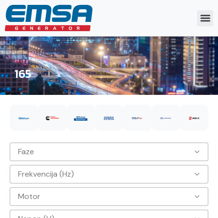
165
Faze
Frekvencija (Hz)
3
Motor
50hz