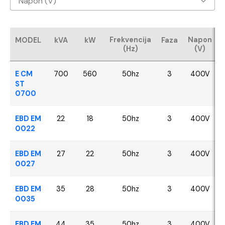
Napon (V)
Baudouin
400V
CUMMINS
Frekvencija
Napon
MODEL
kVA
kW
Faza
(Hz)
(V)
FPT - Iveco
E CM
700
560
50hz
3
400V
Perkins
ST
0700
SDEC
EBD EM
22
18
50hz
3
400V
0022
VOLVO
EBD EM
27
22
50hz
3
400V
YANGDONG
0027
EBD EM
35
28
50hz
3
400V
0035
EBD EM
44
35
50hz
3
400V