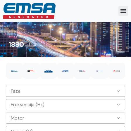
1880
Faze
Frekvencija (Hz)
3
Motor
50hz