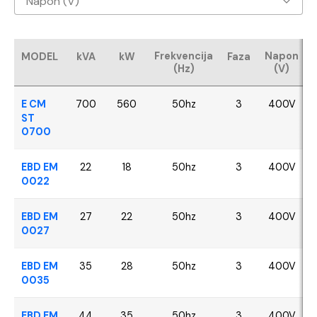
Napon (V)
Baudouin
400V
CUMMINS
Frekvencija
Napon
MODEL
kVA
kW
Faza
(Hz)
(V)
FPT - Iveco
E CM
700
560
50hz
3
400V
Perkins
ST
0700
SDEC
EBD EM
22
18
50hz
3
400V
0022
VOLVO
EBD EM
27
22
50hz
3
400V
YANGDONG
0027
EBD EM
35
28
50hz
3
400V
0035
EBD EM
44
35
50hz
3
400V